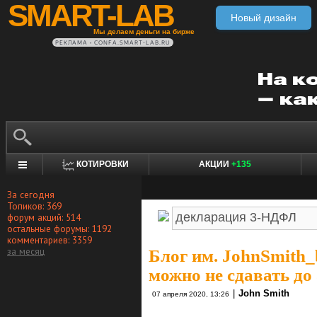
SMART-LAB
Новый дизайн
Мы делаем деньги на бирже
РЕКЛАМА • CONFA.SMART-LAB.RU
КОТИРОВКИ
АКЦИИ
+135
За сегодня
Топиков: 369
форум акций: 514
остальные форумы: 1192
комментариев: 3359
за месяц
Блог им. JohnSmith_
можно не сдавать до
|
John Smith
07 апреля 2020, 13:26