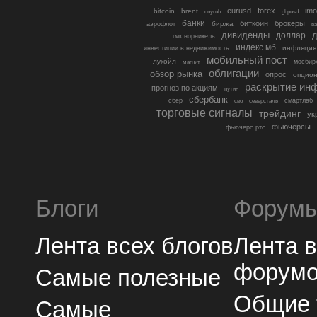
eurusd
forex
imo
bitcoin
brent
cnyrub
gbpusd
банки
биткоин
брокеры
биржа
аэрофлот
в
дивиденды
доллар
д
гмк норникель
индекс мб
инфляция
инвестиции в недвижимость
мобильный пост
лукойл
мосбир
магнит
облигации
обзор рынка
опрос
опцио
раскрытие ин
прогноз по акциям
путин
сбербанк
сбер
северсталь
смартлаб
сво
торговые сигналы
трейдинг
ук
фьючерсы
фьючерс ртс
Блоги
Форум
Лента всех блогов
Лента 
форум
Самые полезные
Общие
Самые