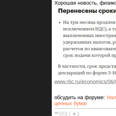
Хорошая новость, физико
www.rbc.ru/economics/06
обсудить на форуме:
Нал
ценных бумаг
553
|
★1