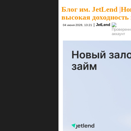
Блог им. JetLend
|
Но
высокая доходность 
|
JetLend
04 июня 2026, 13:21