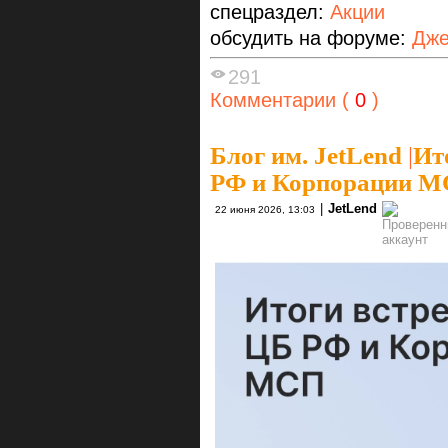
спецраздел:
Акции
обсудить на форуме:
Дже
291
Комментарии (
0
)
Блог им. JetLend
|
Ит
РФ и Корпорации 
|
JetLend
22 июня 2026, 13:03