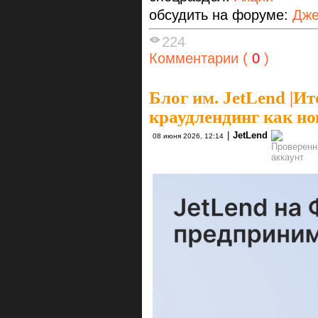
обсудить на форуме:
Дже
224
Комментарии (
0
)
Блог им. JetLend
|
Ит
краудлендинг как н
|
JetLend
08 июня 2026, 12:14