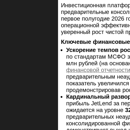
Инвестиционная платфор
предварительные консол
первое полугодие 2026 г
операционной эффективн
уверенный рост чистой п
Ключевые финансовые 
Ускорение темпов ро
по стандартам МСФО за
млн рублей (на основ
финансовой отчетност
предварительным неа
показатель увеличился
продемонстрировав рос
Кардинальный развор
прибыль JetLend за пе
ожидается на уровне
3
предварительных неау
консолидированной фин
демонстрируют выход н