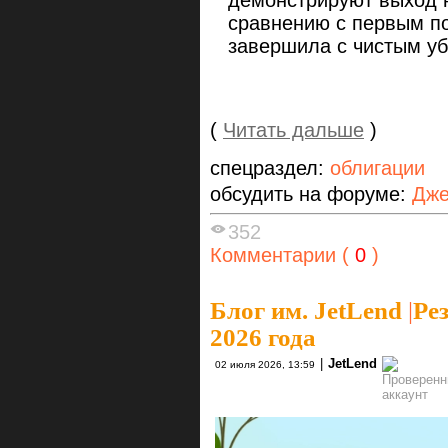
сравнению с первым по
завершила с чистым у
(
Читать дальше
)
спецраздел:
облигации
обсудить на форуме:
Дже
352
Комментарии (
0
)
Блог им. JetLend
|
Ре
2026 года
|
JetLend
02 июля 2026, 13:59