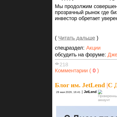
Мы продолжим совершенс
прозрачный рынок где би
инвестор обретает увере
(
Читать дальше
)
спецраздел:
Акции
обсудить на форуме:
Дже
218
Комментарии (
0
)
Блог им. JetLend
|
С 
|
JetLend
26 мая 2026, 16:41