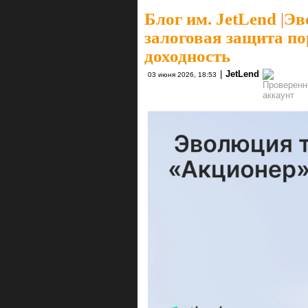
Блог им. JetLend
|
Эв
залоговая защита п
доходность
|
JetLend
03 июня 2026, 18:53