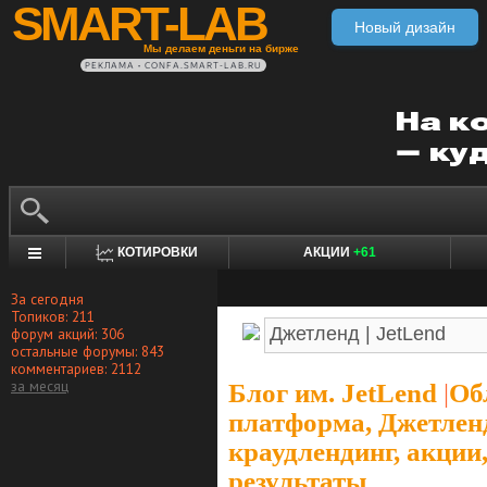
SMART-LAB
Новый дизайн
Мы делаем деньги на бирже
РЕКЛАМА • CONFA.SMART-LAB.RU
КОТИРОВКИ
АКЦИИ
+61
За сегодня
Топиков: 211
форум акций: 306
остальные форумы: 843
комментариев: 2112
за месяц
Блог им. JetLend
|
Об
платформа, Джетленд 
краудлендинг, акции
результаты