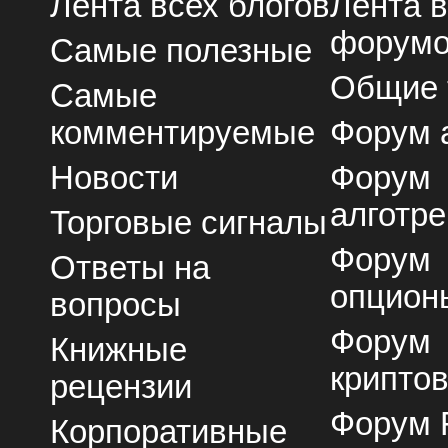
Лента всех блогов
Лента 
форум
Самые полезные
Общие
Самые
комментируемые
Форум 
Новости
Форум
алготре
Торговые сигналы
Форум
Ответы на
опцион
вопросы
Форум
Книжные
крипто
рецензии
Форум 
Корпоративные