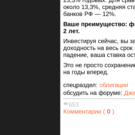
23,3% годовых. Для сра
около 13,3%, средняя ст
банков РФ — 12%.
Ваше преимущество: фи
2 лет.
Инвестируя сейчас, вы 
доходность на весь срок
падение, ваша ставка ос
Это не просто сохранен
на годы вперед.
спецраздел:
облигации
обсудить на форуме:
Дже
653
Комментарии (
0
)