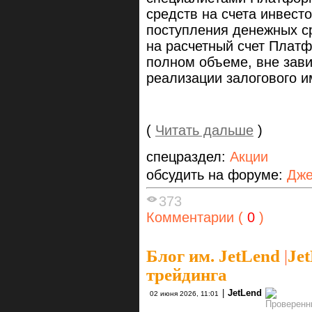
средств на счета инвест
поступления денежных ср
на расчетный счет Платф
полном объеме, вне зав
реализации залогового и
(
Читать дальше
)
спецраздел:
Акции
обсудить на форуме:
Дже
373
Комментарии (
0
)
Блог им. JetLend
|
Je
трейдинга
|
JetLend
02 июня 2026, 11:01