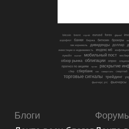
eurusd
forex
imo
bitcoin
brent
cnyrub
gbpusd
банки
биткоин
брокеры
биржа
аэрофлот
в
дивиденды
доллар
д
гмк норникель
индекс мб
инфляция
инвестиции в недвижимость
мобильный пост
лукойл
мосбир
магнит
облигации
обзор рынка
опрос
опцио
раскрытие ин
прогноз по акциям
путин
сбербанк
сбер
северсталь
смартлаб
сво
торговые сигналы
трейдинг
ук
фьючерсы
фьючерс ртс
Блоги
Форум