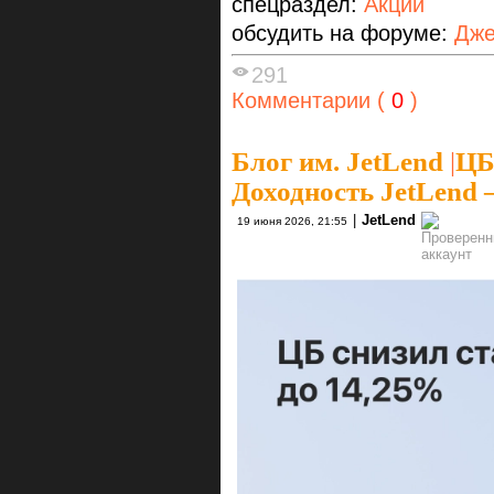
спецраздел:
Акции
обсудить на форуме:
Дже
291
Комментарии (
0
)
Блог им. JetLend
|
ЦБ
Доходность JetLend
|
JetLend
19 июня 2026, 21:55