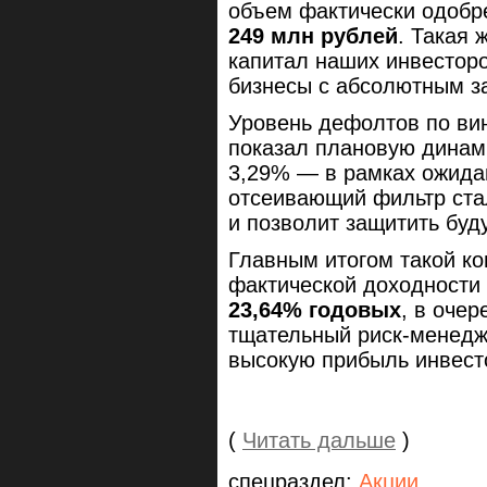
объем фактически одобр
249 млн рублей
. Такая 
капитал наших инвестор
бизнесы с абсолютным з
Уровень дефолтов по вин
показал плановую динам
3,29% — в рамках ожида
отсеивающий фильтр ста
и позволит защитить бу
Главным итогом такой ко
фактической доходности 
23,64% годовых
, в очер
тщательный риск-менедж
высокую прибыль инвест
(
Читать дальше
)
спецраздел:
Акции