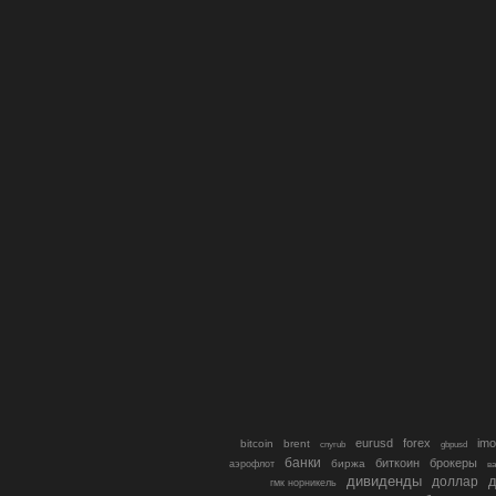
eurusd
forex
imo
bitcoin
brent
cnyrub
gbpusd
банки
биткоин
брокеры
биржа
аэрофлот
в
дивиденды
доллар
д
гмк норникель