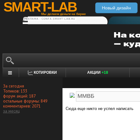
SMART-LAB
Новый дизайн
Мы делаем деньги на бирже
РЕКЛАМА • CONFA.SMART-LAB.RU
КОТИРОВКИ
АКЦИИ
+18
За сегодня
Топиков: 133
форум акций: 187
остальные форумы: 849
комментариев: 2071
Сюда еще никто не успел написать
за месяц