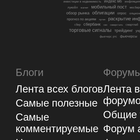
индекс мб
инфляция
инвестиции в недвижимость
мобильный пост
лукойл
мосбир
магнит
облигации
обзор рынка
опрос
опцио
раскрытие ин
прогноз по акциям
путин
сбербанк
сбер
северсталь
смартлаб
сво
торговые сигналы
трейдинг
ук
фьючерсы
фьючерс ртс
Блоги
Форум
Лента всех блогов
Лента 
форум
Самые полезные
Общие
Самые
комментируемые
Форум 