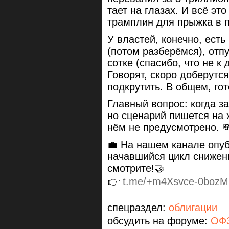
тает на глазах. И всё эт
трамплин для прыжка в п
У властей, конечно, есть
(потом разберёмся), отп
сотке (спасибо, что не к 
Говорят, скоро доберутся
подкрутить. В общем, го
Главный вопрос: когда за
но сценарий пишется на х
нём не предусмотрено. 
💼 На нашем канале опу
начавшийся цикл снижен
смотрите!🤝
👉
t.me/+m4Xsvce-0boz
спецраздел:
облигации
обсудить на форуме:
ОФЗ