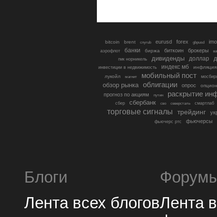
eurusd
forex
imo
bitcoin
brent
cnyrub
gbpusd
банки
биткоин
брокеры
биржа
аэрофлот
в
дивиденды
доллар
д
гмк норникель
индекс мб
инфляция
инвестиции в недвижимость
мобильный пост
лукойл
мосбир
магнит
облигации
обзор рынка
опрос
опцио
раскрытие ин
прогноз по акциям
путин
сбербанк
сбер
северсталь
смартлаб
сво
торговые сигналы
трейдинг
ук
фьючерсы
фьючерс ртс
Блоги
Форум
Лента всех блогов
Лента 