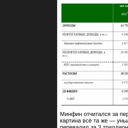
Минфин отчитался за пер
картина всё та же — уны
перевалил за 3 триллион