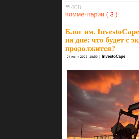
408
Комментарии (
3
)
Блог им. InvestoCap
на дне: что будет с 
продолжится?
|
InvestoCape
04 июня 2025, 18:50