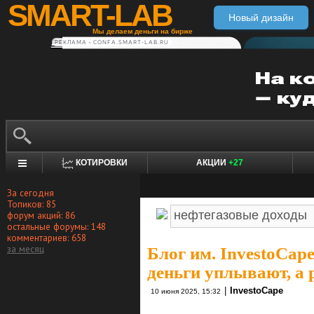
SMART-LAB
Новый дизайн
Мы делаем деньги на бирже
РЕКЛАМА • CONFA.SMART-LAB.RU
КОТИРОВКИ
АКЦИИ
+27
За сегодня
Топиков: 85
форум акций: 86
остальные форумы: 148
комментариев: 658
за месяц
Блог им. InvestoCap
деньги уплывают, а 
|
InvestoCape
10 июня 2025, 15:32