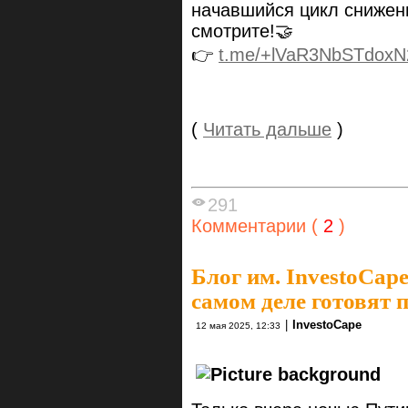
начавшийся цикл снижен
смотрите!🤝
👉
t.me/+lVaR3NbSTdoxN
(
Читать дальше
)
291
Комментарии (
2
)
Блог им. InvestoCap
самом деле готовят 
|
InvestoCape
12 мая 2025, 12:33