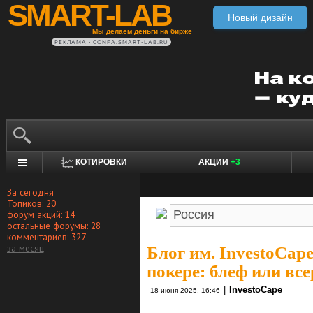
SMART-LAB
Новый дизайн
Мы делаем деньги на бирже
РЕКЛАМА • CONFA.SMART-LAB.RU
КОТИРОВКИ
АКЦИИ
+3
За сегодня
Топиков: 20
форум акций: 14
остальные форумы: 28
комментариев: 327
за месяц
Блог им. InvestoCap
покере: блеф или все
|
InvestoCape
18 июня 2025, 16:46