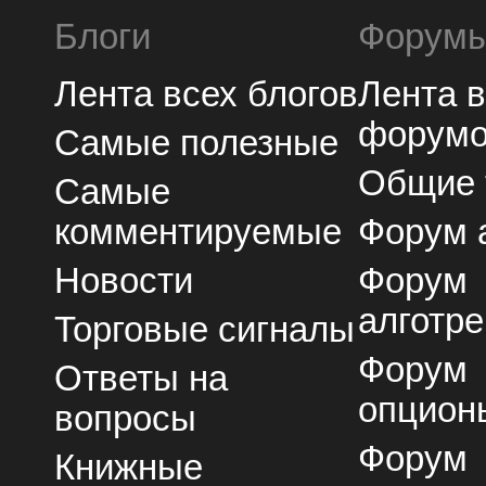
Блоги
Форум
Лента всех блогов
Лента 
форум
Самые полезные
Общие
Самые
комментируемые
Форум 
Новости
Форум
алготре
Торговые сигналы
Форум
Ответы на
опцион
вопросы
Форум
Книжные