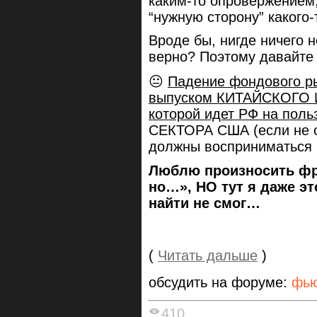
каким-то опровержением
“нужную сторону” какого-
Вроде бы, нигде ничего н
верно? Поэтому давайт
😐
Падение фондового 
выпуском КИТАЙСКОГО И
которой идет РФ на поль
СЕКТОРА США (если не о
должны восприниматься 
Люблю произносить фра
но…», НО тут я даже э
найти не смог…
(
Читать дальше
)
обсудить на форуме:
фью
410