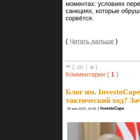
моментах: условиях пере
санкциях, которые обруш
сорвётся.
(
Читать дальше
)
2.4К
|
★1
Комментарии (
1
)
Блог им. InvestoCap
тактический ход? За
|
InvestoCape
09 мая 2025, 23:00