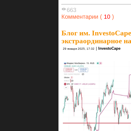
663
Комментарии (
10
)
Блог им. InvestoCap
экстраординарное на
|
InvestoCape
29 января 2025, 17:32