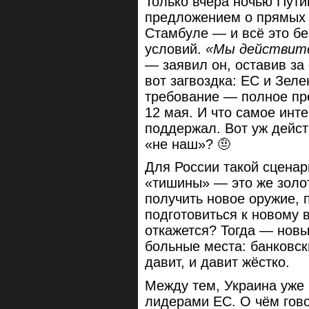
Только вчера ночью Пути
предложением о прямых 
Стамбуле — и всё это бе
условий.
«Мы действите
— заявил он, оставив за
вот загвоздка: ЕС и Зел
требование — полное пре
12 мая. И что самое инт
поддержал. Вот уж дейст
«не наш»? 🤨
Для России такой сценар
«тишины» — это же золо
получить новое оружие, 
подготовиться к новому 
откажется? Тогда — новы
больные места: банковск
давит, и давит жёстко.
Между тем, Украина уже 
лидерами ЕС. О чём гово