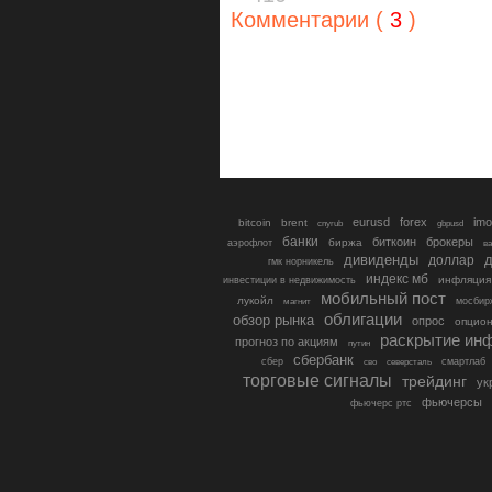
Комментарии (
3
)
eurusd
forex
imo
bitcoin
brent
cnyrub
gbpusd
банки
биткоин
брокеры
биржа
аэрофлот
в
дивиденды
доллар
д
гмк норникель
индекс мб
инфляция
инвестиции в недвижимость
мобильный пост
лукойл
мосбир
магнит
облигации
обзор рынка
опрос
опцио
раскрытие ин
прогноз по акциям
путин
сбербанк
сбер
северсталь
смартлаб
сво
торговые сигналы
трейдинг
ук
фьючерсы
фьючерс ртс