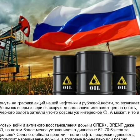
лянуть на графики акций нашей нефтянки и рублевой нефти, то возникает
бо рынок всерьез верит в скорую девальвацию или взлет цен на нефть,
ерного золота затеяли что-то совсем уж интересное 😏. А может, и то и
орговых войн и активного восстановления добычи ОПЕК+, BRENT даже
0, но потом более-менее устаканился в диапазоне 62–70 баксов за
дальше? Сильного обвала вряд ли – если нефть продолжит дешеветь,
ормозит наращивание добычи, а торговые войны рано или поздно