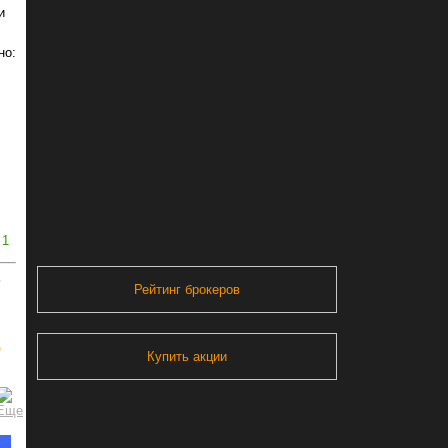
и
но:
1
ь
Рейтинг брокеров
д
Купить акции