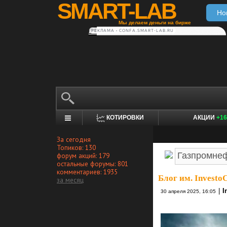
SMART-LAB
Но
Мы делаем деньги на бирже
РЕКЛАМА • CONFA.SMART-LAB.RU
КОТИРОВКИ
АКЦИИ
+16
За сегодня
Топиков: 130
форум акций: 179
остальные форумы: 801
комментариев: 1935
Блог им. Investo
за месяц
|
I
30 апреля 2025, 16:05