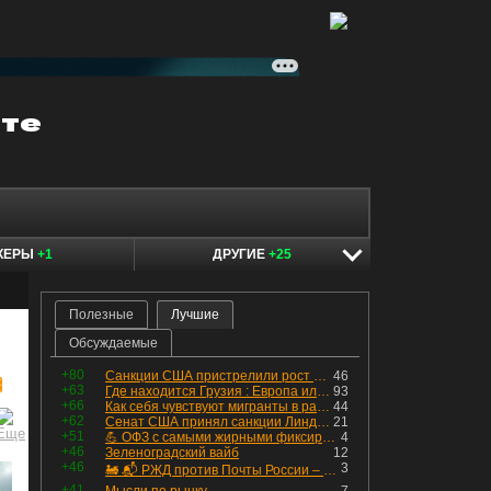
КЕРЫ
+1
ДРУГИЕ
+25
Полезные
Лучшие
Обсуждаемые
+80
Санкции США пристрелили рост акций в России
46

+63
Где находится Грузия : Европа или Азия
93
+66
Как себя чувствуют мигранты в раю, в который они так стремились
44
+62
Сенат США принял санкции Линдси Грэма против России
21
+51
💪 ОФЗ с самыми жирными фиксированными купонами
4
+46
Зеленоградский вайб
12
+46
3
🚂 📬 РЖД против Почты России – Какие облигации выбрать?
+41