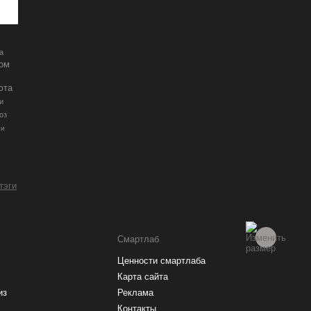
а
ром
юта
и
оз
ии
 тэги
Смартлаб
Ценности смартлаба
Карта сайта
из
Реклама
Контакты