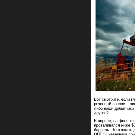
Вот смотрите, если г
резонный вопрос – ли
либо наши добытчики ч
другое?
В апреле, на фоне т
проваливался ниже $6
баррель. Чего ждать 
ОПЕК+ наверняка прит