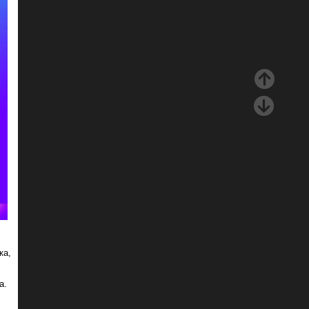
ка,
с
а.