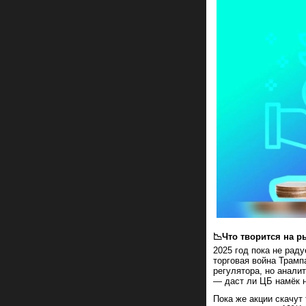
📉Что творится на р
2025 год пока не раду
торговая война Трамп
регулятора, но анали
— даст ли ЦБ намёк н
Пока же акции скачут