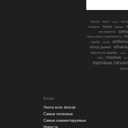
euru
bitcoin
brent
cnyrub
банки
б
биржа
аэрофлот
диви
гмк норникель
ин
инвестиции в недвижимость
мобиль
лукойл
магнит
облига
обзор рынка
прогноз по акциям
путин
сбербанк
сбер
сво
торговые сигна
фьюче
Блоги
Лента всех блогов
Самые полезные
Самые комментируемые
Новости