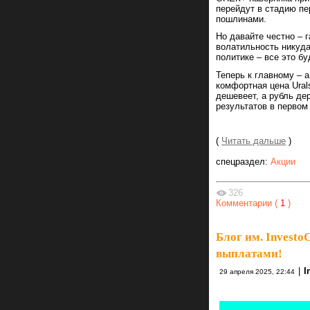
перейдут в стадию пе
пошлинами.
Но давайте честно – 
волатильность никуда
политике – все это бу
Теперь к главному – 
комфортная цена Ural
дешевеет, а рубль де
результатов в первом
(
Читать дальше
)
спецраздел:
Акции
326
Комментарии (
1
)
Блог им. Investo
выплатами!
|
I
29 апреля 2025, 22:44