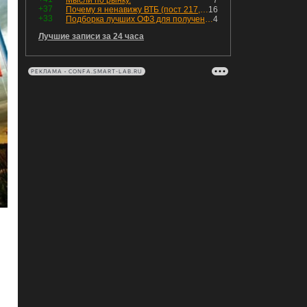
Мысли по рынку.
7
+37
Почему я ненавижу ВТБ (пост 217, 12+)
16
+33
Подборка лучших ОФЗ для получения дохода с наибольшей прибылью
4
Лучшие записи за 24 часа
РЕКЛАМА • CONFA.SMART-LAB.RU