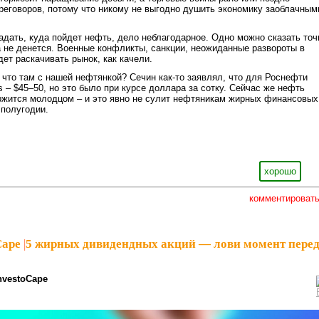
реговоров, потому что никому не выгодно душить экономику заоблачным
гадать, куда пойдет нефть, дело неблагодарное. Одно можно сказать точ
 не денется. Военные конфликты, санкции, неожиданные развороты в
дет раскачивать рынок, как качели.
а что там с нашей нефтянкой? Сечин как-то заявлял, что для Роснефти
s – $45–50, но это было при курсе доллара за сотку. Сейчас же нефть
ржится молодцом – и это явно не сулит нефтяникам жирных финансовых
 полугодии.
хорошо
комментироват
Cape
|
5 жирных дивидендных акций — лови момент пере
nvestoCape