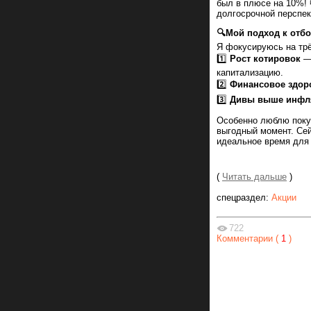
был в плюсе на 10%! 
долгосрочной перспек
🔍Мой подход к отбо
Я фокусируюсь на тр
1️⃣
Рост котировок
— 
капитализацию.
2️⃣
Финансовое здор
3️⃣
Дивы выше инфл
Особенно люблю покуп
выгодный момент. Сей
идеальное время для
(
Читать дальше
)
спецраздел:
Акции
722
Комментарии (
1
)