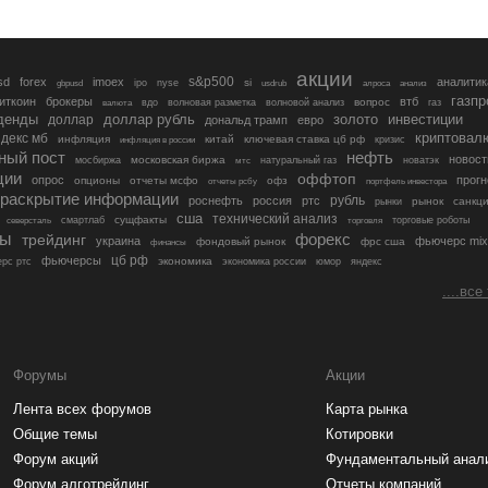
акции
s&p500
sd
forex
imoex
аналитик
si
gbpusd
ipo
nyse
usdrub
алроса
анализ
газп
иткоин
брокеры
втб
вопрос
валюта
вдо
волновая разметка
волновой анализ
газ
денды
золото
инвестиции
доллар
доллар рубль
дональд трамп
евро
криптовал
декс мб
инфляция
китай
ключевая ставка цб рф
кризис
инфляция в россии
ный пост
нефть
новост
московская биржа
мосбиржа
мтс
натуральный газ
новатэк
ции
оффтоп
опрос
прогн
опционы
отчеты мсфо
офз
портфель инвестора
отчеты рсбу
раскрытие информации
рубль
роснефть
россия
ртс
рынок
санкц
рынки
сша
технический анализ
сущфакты
торговые роботы
северсталь
смартлаб
торговля
лы
трейдинг
форекс
украина
фьючерс mix
фондовый рынок
фрс сша
финансы
цб рф
фьючерсы
экономика
рс ртс
экономика россии
юмор
яндекс
....все
Форумы
Акции
Лента всех форумов
Карта рынка
Общие темы
Котировки
Форум акций
Фундаментальный анал
Форум алготрейдинг
Отчеты компаний