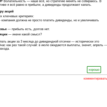
💸 Волатильность — наше всё, но стратегию менять не собираюсь. В
тиве я всё равно в прибыли, а дивиденды продолжают капать.
ру акций
ёх ключевых критериях:
компания должна не просто платить дивиденды, но и увеличивать
овье
— прибыль есть, долгов нет.
яции
— иначе какой смысл?
ать акции за 3 месяца до дивидендной отсечки — исторически это
час как раз такой случай: в июле ожидаются выплаты, значит, апрель 
 входа.
хорошо
комментироват