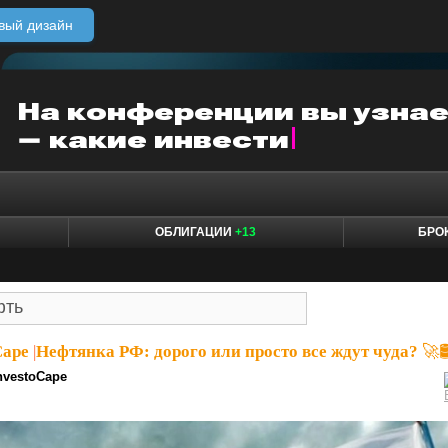
вый дизайн
ОБЛИГАЦИИ
+13
БРО
Cape
|
Нефтянка РФ: дорого или просто все ждут чуда? 🚀
nvestoCape