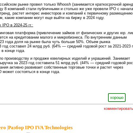
оссийском рынке провел только Whoosh (занимается краткосрочной арен
оду 8 компаний стали публичными и столько же уже провели IPO с начал
 тренд, растет интерес инвесторов и компаний к первичному размещению
м, какие компании могут еще выйти на биржу в 2024 году.
IPO в 2024-25 гг.:
нговая платформа (привлечение займов от физических и других юр. лиц
ется на кредитовании малого и микробизнеса. По внутренним данным
023 года доля на рынке была чуть больше 50%. Объем рынка
 год составил 24 млрд руб. (64% — средний годовой рост за 2021-2023 гг
 в конце года.
о производству и продаже ювелирных изделий и украшений. Занимает
ыручка за 2023 год составила 51 млрд руб. (44% — средний годовой рос
мпания активно развивает собственные торговые точки и растет через
O может состояться в конце года.
хорошо
комментироват
ero
|
Разбор IPO IVA Technologies