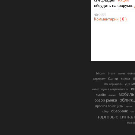
спецраздел:
Акции
обсудить на форуме:
364
Комментарии (
0
)
euru
bitcoin
brent
cnyrub
банки
б
биржа
аэрофлот
диви
гмк норникель
ин
инвестиции в недвижимость
мобиль
лукойл
магнит
облига
обзор рынка
прогноз по акциям
путин
сбербанк
сбер
сво
торговые сигна
фьюче