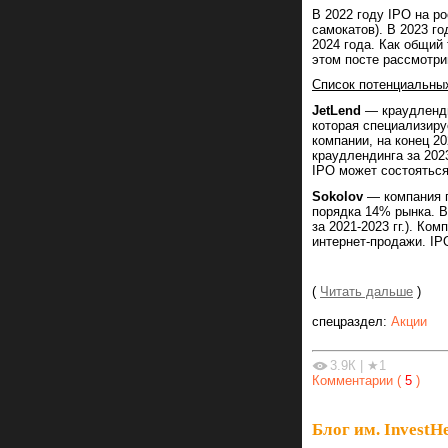
В 2022 году IPO на р
самокатов). В 2023 г
2024 года. Как общий
этом посте рассмотри
Список потенциальных 
JetLend
— краудленди
которая специализиру
компании, на конец 2
краудлендинга за 2023
IPO может состояться
Sokolov
— компания п
порядка 14% рынка. В
за 2021-2023 гг.). Ко
интернет-продажи. IP
(
Читать дальше
)
спецраздел:
Акции
3.9К
|
★1
Комментарии (
5
)
Блог им. InvestH