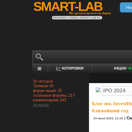
SMART-LAB
Но
Мы делаем деньги на бирже
РЕКЛАМА • CONFA.SMART-LAB.RU
КОТИРОВКИ
АКЦИИ
+5
За сегодня
Топиков: 65
форум акций: 78
остальные форумы: 217
комментариев: 643
Блог им. InvestH
за месяц
ближайший год
|
Се
24 июня 2024, 12:19