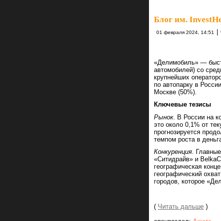
Блог им. InvestH
|
01 февраля 2024, 14:51
«Делимобиль» — быст
автомобилей) со сред
крупнейших операторов
по автопарку в Росси
Москве (50%).
Ключевые тезисы
Рынок
. В России на 
это около 0,1% от те
прогнозируется продо
темпом роста в деньг
Конкуренция
. Главны
«Ситидрайв» и BelkaC
географическая конце
географический охват 
городов, которое «Де
(
Читать дальше
)