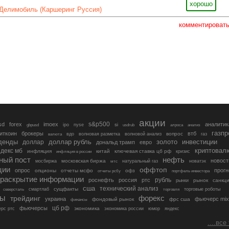
хорошо
Делимобиль (Каршеринг Руссия)
комментироват
акции
s&p500
sd
forex
imoex
аналитик
si
gbpusd
ipo
nyse
usdrub
алроса
анализ
газп
иткоин
брокеры
втб
вопрос
валюта
вдо
волновая разметка
волновой анализ
газ
денды
золото
инвестиции
доллар
доллар рубль
дональд трамп
евро
криптовал
декс мб
инфляция
китай
ключевая ставка цб рф
кризис
инфляция в россии
ный пост
нефть
новост
московская биржа
мосбиржа
мтс
натуральный газ
новатэк
ции
оффтоп
опрос
прогн
опционы
отчеты мсфо
офз
портфель инвестора
отчеты рсбу
раскрытие информации
рубль
роснефть
россия
ртс
рынок
санкц
рынки
сша
технический анализ
сущфакты
торговые роботы
северсталь
смартлаб
торговля
лы
трейдинг
форекс
украина
фьючерс mix
фондовый рынок
фрс сша
финансы
цб рф
фьючерсы
экономика
рс ртс
экономика россии
юмор
яндекс
....все