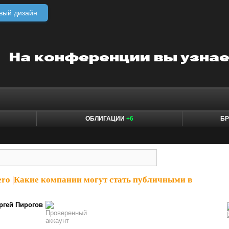
вый дизайн
ОБЛИГАЦИИ
+6
БР
ero
|
Какие компании могут стать публичными в
ргей Пирогов