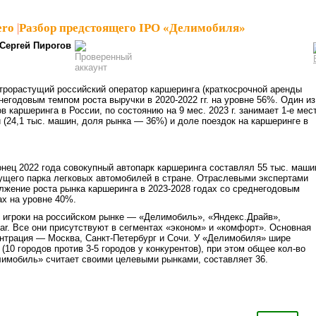
ero
|
Разбор предстоящего IPO «Делимобиля»
Сергей Пирогов
рорастущий российский оператор каршеринга (краткосрочной аренды
негодовым темпом роста выручки в 2020-2022 гг. на уровне 56%. Один из
 каршеринга в России, по состоянию на 9 мес. 2023 г. занимает 1-е мес
и (24,1 тыс. машин, доля рынка — 36%) и доле поездок на каршеринге в
конец 2022 года совокупный автопарк каршеринга составлял 55 тыс. маши
кущего парка легковых автомобилей в стране. Отраслевыми экспертами
лжение роста рынка каршеринга в 2023-2028 годах со среднегодовым
ах на уровне 40%.
е игроки на российском рынке — «Делимобиль», «Яндекс.Драйв»,
ar. Все они присутствуют в сегментах «эконом» и «комфорт». Основная
нтрация — Москва, Санкт-Петербург и Сочи. У «Делимобиля» шире
(10 городов против 3-5 городов у конкурентов), при этом общее кол-во
лимобиль» считает своими целевыми рынками, составляет 36.