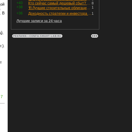
+40
Кто сейчас самый дешевый сбыт? Сводный пост по сбытовым компаниям по отчетам РСБУ за Q2 26г.
8
дой
+38
1
🏗Лучшие строительные облигации первого эшелона
а
. В
+36
Доходность стратегии и инвестора — не одно и то же
1
Лучшие записи за 24 часа
),
РЕКЛАМА • CONFA.SMART-LAB.RU
.).
т
7
ь