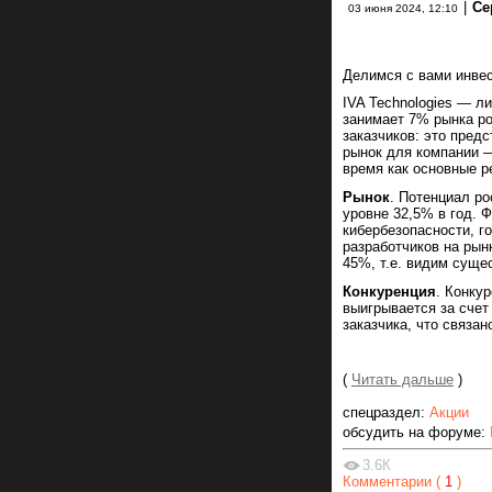
|
Се
03 июня 2024, 12:10
Делимся с вами инвес
IVA Technologies — л
занимает 7% рынка ро
заказчиков: это пред
рынок для компании — 
время как основные р
Рынок
. Потенциал ро
уровне 32,5% в год. 
кибербезопасности, 
разработчиков на рын
45%, т.е. видим суще
Конкуренция
. Конку
выигрывается за счет
заказчика, что связа
(
Читать дальше
)
спецраздел:
Акции
обсудить на форуме:
3.6К
Комментарии (
1
)