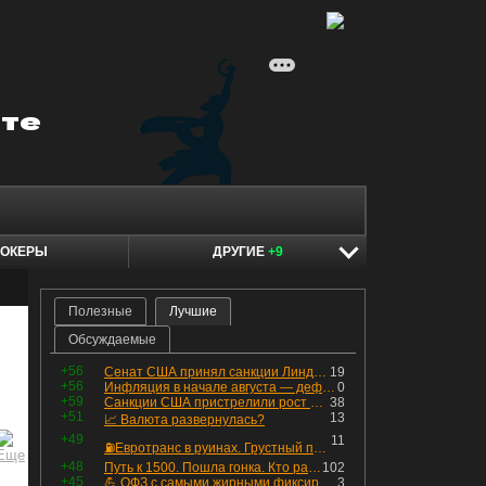
ОКЕРЫ
ДРУГИЕ
+9
Полезные
Лучшие
Обсуждаемые
+56
Сенат США принял санкции Линдси Грэма против России
19
+56
Инфляция в начале августа — дефляция из-за топлива и плодоовощной корзины, но услуги продолжают дорожать, а рубль начал ослабевать.
0
+59
Санкции США пристрелили рост акций в России
38
+51
13
📈 Валюта развернулась?
+49
11
⛽️Евротранс в руинах. Грустный пост😶😞 Что изменилось в облигациях?
+48
Путь к 1500. Пошла гонка. Кто раньше продаст.
102
+45
💪 ОФЗ с самыми жирными фиксированными купонами
3