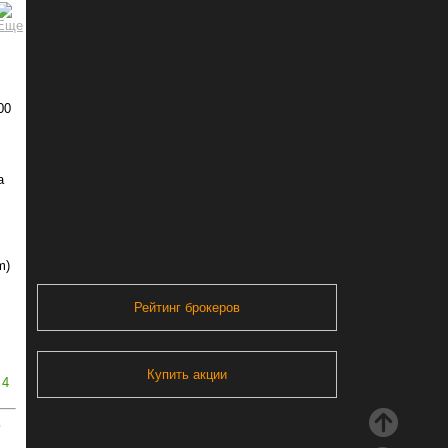
00
а
m)
Рейтинг брокеров
Купить акции
4
ь