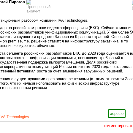
ргей Пирогов
тиционным разбором компании IVA Technologies.
идер на российском рынке видеоконференцсвязи (ВКС). Сейчас компания
ссийских разработчиков унифицированных коммуникаций. У нее более 5
ставители крупного и среднего бизнеса из 9 разных отраслей. Основной
on premise, т.е. решение ставится на инфраструктуру заказчика, в то
ешения конкурентов облачные.
ста сегмента российских разработчиков ВКС до 2028 года оценивается н
Факторы роста — цифровизация экономики, повышение требований к
государственная поддержка импортозамещения. Доля российских
ке корпоративных коммуникаций России по итогам 2023 года составляла
ственный потенциал роста за счет замещения зарубежных решений.
ренция с существующими open source-решениями (к таким относится Zoo
 того, что их нельзя использовать на физической инфраструктуре
но с повышенными рисками.
хорошо
IVA Technologies
комментироват