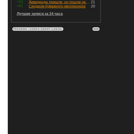
+63
Дивиденды пришли, но пошли не туда
21
+61
Синдром бумажного миллионера
20
Лучшие записи за 24 часа
РЕКЛАМА • CONFA.SMART-LAB.RU