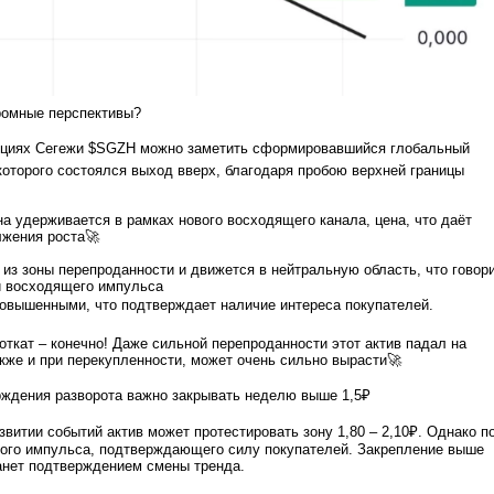
ромные перспективы?
кциях Сегежи $SGZH можно заметить сформировавшийся глобальный
которого состоялся выход вверх, благодаря пробою верхней границы
а удерживается в рамках нового восходящего канала, цена, что даёт
лжения роста🚀
из зоны перепроданности и движется в нейтральную область, что говор
и восходящего импульса
овышенными, что подтверждает наличие интереса покупателей.
откат – конечно! Даже сильной перепроданности этот актив падал на
акже и при перекупленности, может очень сильно вырасти🚀
рждения разворота важно закрывать неделю выше 1,5₽
звитии событий актив может протестировать зону 1,80 – 2,10₽. Однако п
ого импульса, подтверждающего силу покупателей. Закрепление выше
анет подтверждением смены тренда.