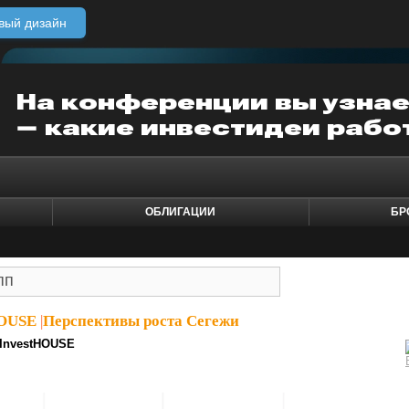
вый дизайн
ОБЛИГАЦИИ
БР
HOUSE
|
Перспективы роста Сегежи
InvestHOUSE