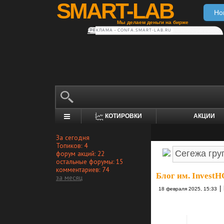
SMART-LAB
Но
Мы делаем деньги на бирже
РЕКЛАМА • CONFA.SMART-LAB.RU
КОТИРОВКИ
АКЦИИ
За сегодня
Топиков: 4
форум акций: 22
остальные форумы: 15
комментариев: 74
Блог им. Invest
за месяц
|
18 февраля 2025, 15:33