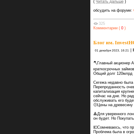
(
Читать дальше
)
обсудить на форуме:
325
Комментарии (
0
)
Блог им. Invest
|
01 декабря 2023, 16:21
🪓Главный акционер А
краткосрочных займов
Общий долг 120млрд
Сегежа недавно была 
Перепроданность оче
капитализация крупн
сейчас на дне. Но ра
обслуживать его буде
🫤Цены на древесину 
🔺Для уверенного лон
он будет. Но Покупать
💶Сомневаюсь, что пр
Проблема была в огро