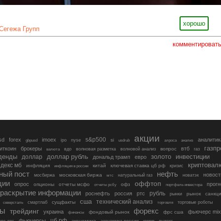
хорошо
Сегежа Групп
комментироват
акции
s&p500
sd
forex
imoex
аналитик
si
gbpusd
ipo
nyse
usdrub
алроса
анализ
газп
иткоин
брокеры
втб
вопрос
валюта
вдо
волновая разметка
волновой анализ
газ
денды
золото
инвестиции
доллар
доллар рубль
дональд трамп
евро
криптовал
декс мб
инфляция
китай
ключевая ставка цб рф
кризис
инфляция в россии
ный пост
нефть
новост
московская биржа
мосбиржа
мтс
натуральный газ
новатэк
ции
оффтоп
опрос
прогн
опционы
отчеты мсфо
офз
портфель инвестора
отчеты рсбу
раскрытие информации
рубль
роснефть
россия
ртс
рынок
санкц
рынки
сша
технический анализ
сущфакты
торговые роботы
северсталь
смартлаб
торговля
лы
трейдинг
форекс
украина
фьючерс mix
фондовый рынок
фрс сша
финансы
цб рф
фьючерсы
экономика