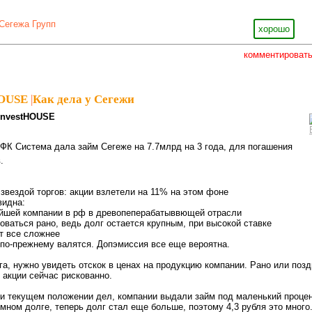
Сегежа Групп
хорошо
комментироват
HOUSE
|
Как дела у Сегежи
InvestHOUSE
ФК Система дала займ Сегеже на 7.7млрд на 3 года, для погашения
.
звездой торгов: акции взлетели на 11% на этом фоне
видна:
ейшей компании в рф в древопеперабатыввющей отрасли
доваться рано, ведь долг остается крупным, при высокой ставке
т все сложнее
по-прежнему валятся. Допэмиссия все еще вероятна.
га, нужно увидеть отскок в ценах на продукцию компании. Рано или позд
 акции сейчас рискованно.
и текущем положении дел, компании выдали займ под маленький процен
мном долге, теперь долг стал еще больше, поэтому 4,3 рубля это много