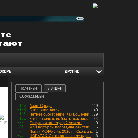
ОКЕРЫ
ДРУГИЕ
Полезные
Лучшие
Обсуждаемые
+145
Азия. Среда.
119
+133
Это я хвастаюсь
40
+115
Летнее обострение. Как мошенники пытаются подсунуть кнопку "БАБЛО" девушкам
29
+101
Как правильно выбрать психолога. Показания к лечению
34
+88
Ситуация на текущий момент
9
+87
Мой портфль: последние действия и текущая структура. Краткий комментарий по всем позициям
16
+73
Лента МСФО 2 кв. 2026 г. - Окей, а где прибыль?
1
+69
НОВАТЭК: Отчет за 1-е полугодие 2026 - прибыль продолжает падать, но лучшее впереди, если не прилетит
8