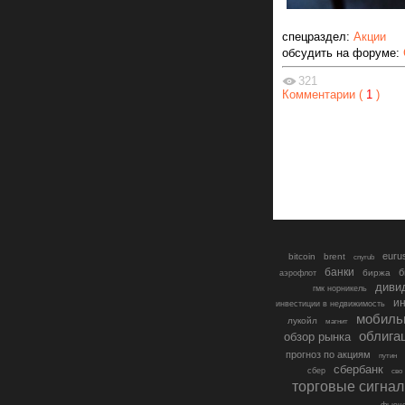
спецраздел:
Акции
обсудить на форуме:
321
Комментарии (
1
)
euru
bitcoin
brent
cnyrub
банки
б
биржа
аэрофлот
диви
гмк норникель
ин
инвестиции в недвижимость
мобиль
лукойл
магнит
облига
обзор рынка
прогноз по акциям
путин
сбербанк
сбер
сво
торговые сигна