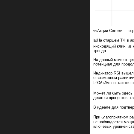
👀Акции Сегежи — ог
📊На старшем ТФ в а
нисходящий клин, из 
тренда
На данный момент цен
потенциал для продо
Индикатор RSI вышел 
о возможном развити
📈Объёмы остаются п
Может ли быть здесь 
десятки процентов, т
В идеале для подтве
При благоприятном ра
не наблюдается мощн
ключевых уровней ст