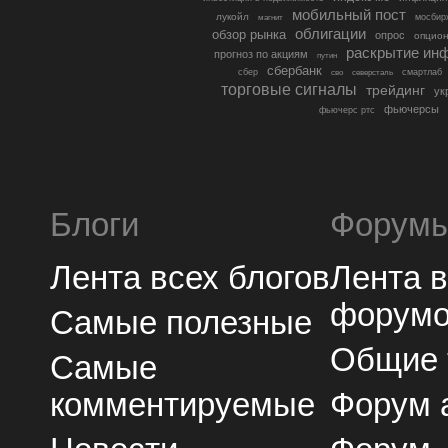
мобильный пост
лукойл
мосбир
магнит
облигации
обзор рынка
опрос
опцио
раскрытие ин
прогноз по акциям
путин
сбербанк
сбер
северсталь
смартлаб
сво
торговые сигналы
трейдинг
ук
фьючерсы
фьючерс ртс
Блоги
Форум
Лента всех блогов
Лента 
форум
Самые полезные
Общие
Самые
комментируемые
Форум 