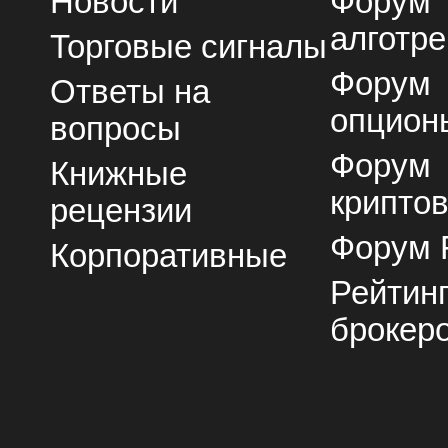
Новости
Форум
алготре
Торговые сигналы
Форум
Ответы на
опцион
вопросы
Форум
Книжные
крипто
рецензии
Форум 
Корпоративные
Рейтин
брокер