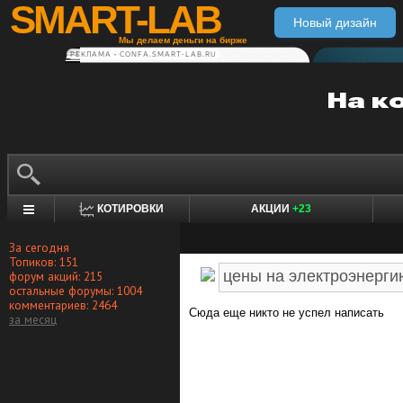
SMART-LAB
Новый дизайн
Мы делаем деньги на бирже
РЕКЛАМА • CONFA.SMART-LAB.RU
КОТИРОВКИ
АКЦИИ
+23
За сегодня
Топиков: 151
форум акций: 215
остальные форумы: 1004
комментариев: 2464
Сюда еще никто не успел написать
за месяц