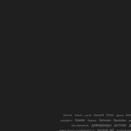
eurusd
forex
imo
bitcoin
brent
cnyrub
gbpusd
банки
биткоин
брокеры
биржа
аэрофлот
в
дивиденды
доллар
д
гмк норникель
индекс мб
инфляция
инвестиции в недвижимость