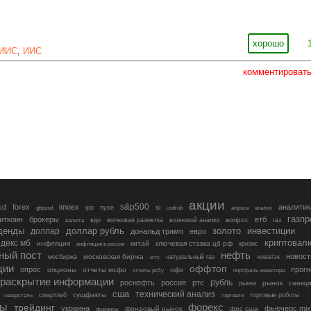
хорошо
ИИС
,
ИИС
комментироват
акции
s&p500
sd
forex
imoex
аналитик
si
gbpusd
ipo
nyse
usdrub
алроса
анализ
газп
иткоин
брокеры
втб
вопрос
валюта
вдо
волновая разметка
волновой анализ
газ
денды
золото
инвестиции
доллар
доллар рубль
дональд трамп
евро
криптовал
декс мб
инфляция
китай
ключевая ставка цб рф
кризис
инфляция в россии
ный пост
нефть
новост
московская биржа
мосбиржа
мтс
натуральный газ
новатэк
ции
оффтоп
опрос
прогн
опционы
отчеты мсфо
офз
портфель инвестора
отчеты рсбу
раскрытие информации
рубль
роснефть
россия
ртс
рынок
санкц
рынки
сша
технический анализ
сущфакты
торговые роботы
северсталь
смартлаб
торговля
лы
трейдинг
форекс
украина
фьючерс mix
фондовый рынок
фрс сша
финансы