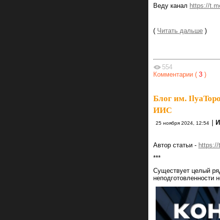
Веду канал
https://t.
(
Читать дальше
)
554
Комментарии (
3
)
Блог им. IlyaTop
ИИС
|
И
25 ноября 2024, 12:54
Автор статьи -
https:/
***
Существует целый ряд
неподготовленности 