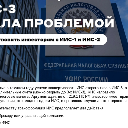
рые в текущем году успели конвертировать ИИС старого типа в ИИС-3, а
лнительные счета (можно открыть до 3-х ИИС-3), ФНС направило
алоговые вычеты. Аргументация: по ст. 219.1 НК РФ инвестор имеет пра
 условии, что владеет одним ИИС, в противном случае льготы теряются.
ательству трансформация ИИС предполагает два действия:
брокеру или управляющей компании.
в ФНС.