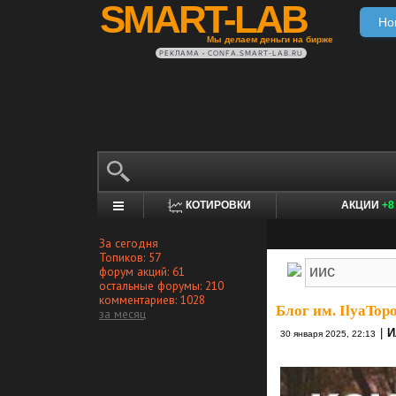
SMART-LAB
Но
Мы делаем деньги на бирже
РЕКЛАМА • CONFA.SMART-LAB.RU
КОТИРОВКИ
АКЦИИ
+8
За сегодня
Топиков: 57
форум акций: 61
остальные форумы: 210
комментариев: 1028
Блог им. IlyaTop
за месяц
|
И
30 января 2025, 22:13