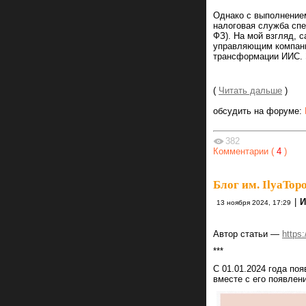
Однако с выполнением
налоговая служба спе
ФЗ). На мой взгляд, 
управляющим компани
трансформации ИИС. Э
(
Читать дальше
)
обсудить на форуме:
382
Комментарии (
4
)
Блог им. IlyaTop
|
И
13 ноября 2024, 17:29
Автор статьи —
https:
***
С 01.01.2024 года по
вместе с его появлен