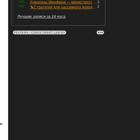
+48
Аукционы Минфина — министерство всё ещё не придумало "лекарство" для рынка ОФЗ. Ликвидности банкам не хватает это по РЕПО аукционам!
3
+44
2
🪜Стратегия для пассивного дохода: Лестница облигаций
Лучшие записи за 24 часа
РЕКЛАМА • CONFA.SMART-LAB.RU
ли