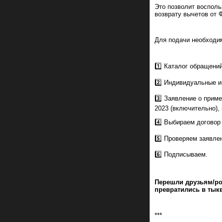
Это позволит восполь
возврату вычетов от 
Для подачи необходи
1️⃣ Каталог обращений
2️⃣ Индивидуальные и
3️⃣ Заявление о прим
2023 (включительно),
4️⃣ Выбираем договор
5️⃣ Проверяем заявле
6️⃣ Подписываем.
Перешли друзьям/ро
превратились в тыкв
***