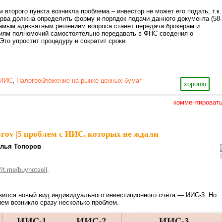
 второго пункта возникла проблема – инвестор не может его подать, т.к.
рва должна определить форму и порядок подачи данного документа (58-
самым адекватным решением вопроса станет передача брокерам и
ям полномочий самостоятельно передавать в ФНС сведения о
то упростит процедуру и сократит сроки.
ИИС
,
Налогообложение на рынке ценных бумаг
хорошо
комментироват
orov
|
5 проблем с ИИС, которых не ждали
лья Топоров
//t.me/buynotsell
.
явился новый вид индивидуального инвестиционного счёта — ИИС-3. Но
ием возникло сразу несколько проблем.