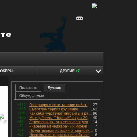
ОКЕРЫ
ДРУГИЕ
+7
Полезные
Лучшие
Обсуждаемые
+174
Генерация и сети: мнение ребят из индустрии
27
+136
Смартлаб терпит крушение
162
+110
Как себя чувствуют мигранты в раю, в который они так стремились
96
+106
Метод Геллы. "Черный" август 2026 - быть или не быть?
40
+80
Струковщина - это стиль поведения, известный всем в секторе золотодобычи.
14
+72
«Карьера менеджера» Ли Якокки
7
+54
Поучительная история о прогнозировании
0
+52
Несколько интересных инсайтов по "Озону"
6