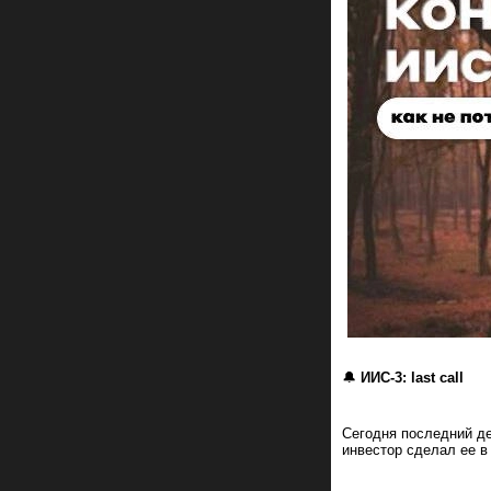
🔔
ИИС-3: last call
Сегодня последний де
инвестор сделал ее в 