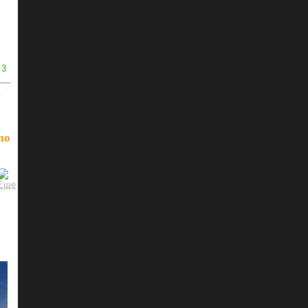
3
ь
по