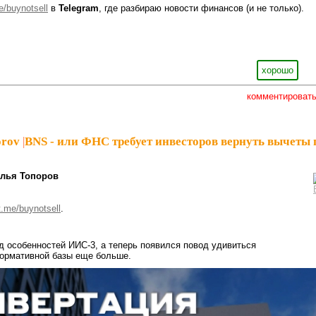
me/buynotsell
в
Telegram
, где разбираю новости финансов (и не только).
хорошо
комментироват
orov
|
BNS - или ФНС требует инвесторов вернуть вычеты 
лья Топоров
/t.me/buynotsell
.
 особенностей ИИС-3, а теперь появился повод удивиться
нормативной базы еще больше.