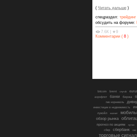
(
Читать дальше
)
спецраздел:
трейдинг
обсудить на форуме:
7.6К
|
★9
Комментарии (
8
)
euru
bitcoin
brent
cnyrub
банки
б
биржа
аэрофлот
диви
гмк норникель
ин
инвестиции в недвижимость
мобиль
лукойл
магнит
облига
обзор рынка
прогноз по акциям
путин
сбербанк
сбер
сво
торговые сигна