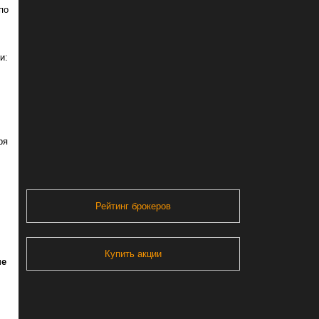
по
и:
ря
Рейтинг брокеров
Купить акции
не