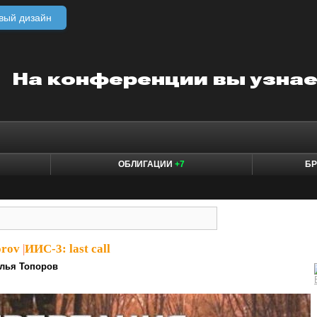
вый дизайн
ОБЛИГАЦИИ
+7
БР
orov
|
ИИС-3: last call
лья Топоров