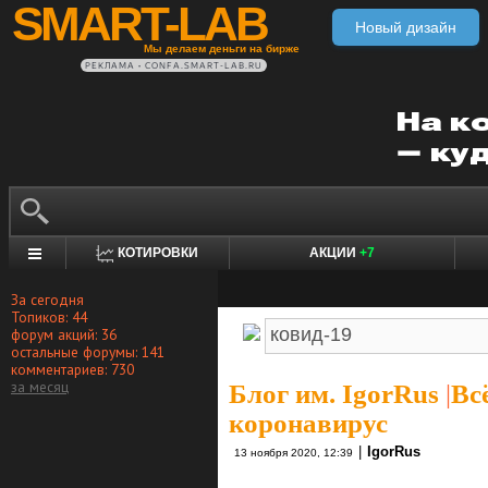
SMART-LAB
Новый дизайн
Мы делаем деньги на бирже
РЕКЛАМА • CONFA.SMART-LAB.RU
КОТИРОВКИ
АКЦИИ
+7
За сегодня
Топиков: 44
форум акций: 36
остальные форумы: 141
комментариев: 730
за месяц
Блог им. IgorRus
|
Вс
коронавирус
|
IgorRus
13 ноября 2020, 12:39