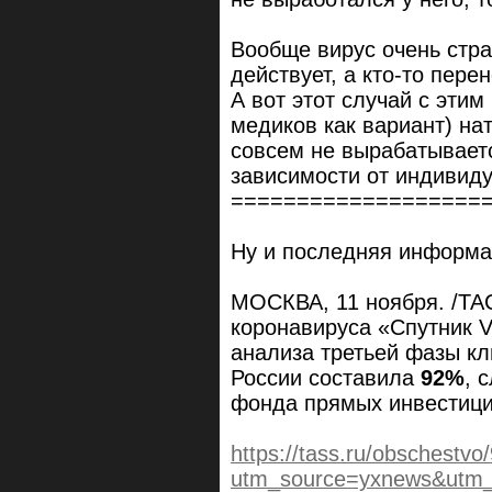
Вообще вирус очень стра
действует, а кто-то пере
А вот этот случай с этим
медиков как вариант) на
совсем не вырабатываетс
зависимости от индивиду
===================
Ну и последняя информа
МОСКВА, 11 ноября. /ТА
коронавируса «Спутник V
анализа третьей фазы кл
России составила
92%
, 
фонда прямых инвестиц
https://tass.ru/obschestv
utm_source=yxnews&utm