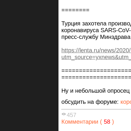
========
Турция захотела произво
коронавируса SARS-CoV-2
пресс-службу Минздрава
https://lenta.ru/news/2020
utm_source=yxnews&utm
===================
===================
Ну и небольшой опросец 
обсудить на форуме:
кор
457
Комментарии (
58
)