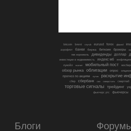
eurusd
forex
imo
bitcoin
brent
cnyrub
gbpusd
банки
биткоин
брокеры
биржа
аэрофлот
в
дивиденды
доллар
д
гмк норникель
индекс мб
инфляция
инвестиции в недвижимость
мобильный пост
лукойл
мосбир
магнит
облигации
обзор рынка
опрос
опцио
раскрытие ин
прогноз по акциям
путин
сбербанк
сбер
северсталь
смартлаб
сво
торговые сигналы
трейдинг
ук
фьючерсы
фьючерс ртс
Блоги
Форум