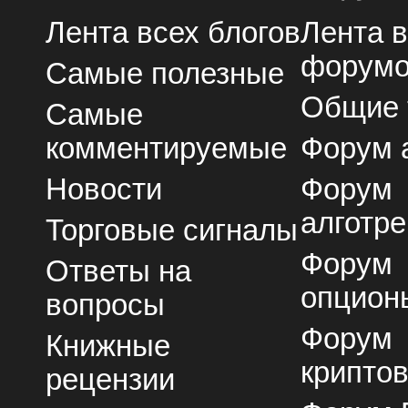
Лента всех блогов
Лента 
форум
Самые полезные
Общие
Самые
комментируемые
Форум 
Новости
Форум
алготре
Торговые сигналы
Форум
Ответы на
опцион
вопросы
Форум
Книжные
крипто
рецензии