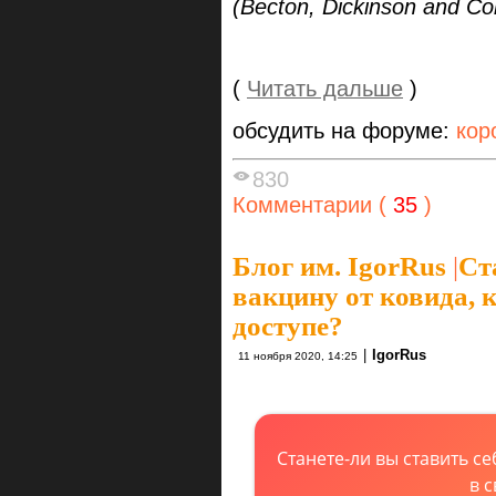
(Becton, Dickinson and C
(
Читать дальше
)
обсудить на форуме:
кор
830
Комментарии (
35
)
Блог им. IgorRus
|
Ст
вакцину от ковида, 
доступе?
|
IgorRus
11 ноября 2020, 14:25
Станете-ли вы ставить се
в 