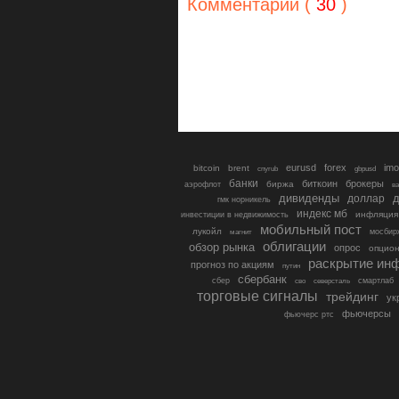
Комментарии (
30
)
eurusd
forex
imo
bitcoin
brent
cnyrub
gbpusd
банки
биткоин
брокеры
биржа
аэрофлот
в
дивиденды
доллар
д
гмк норникель
индекс мб
инфляция
инвестиции в недвижимость
мобильный пост
лукойл
мосбир
магнит
облигации
обзор рынка
опрос
опцио
раскрытие ин
прогноз по акциям
путин
сбербанк
сбер
северсталь
смартлаб
сво
торговые сигналы
трейдинг
ук
фьючерсы
фьючерс ртс