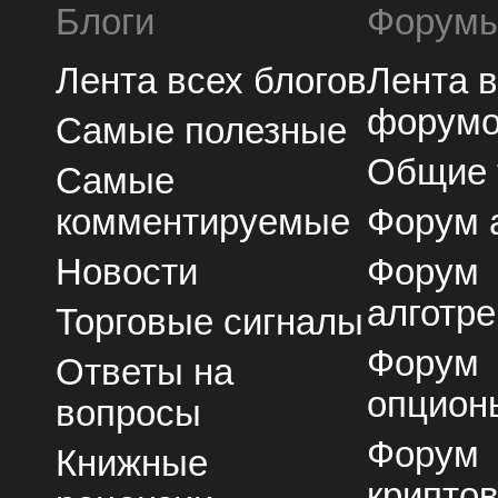
Блоги
Форум
Лента всех блогов
Лента 
форум
Самые полезные
Общие
Самые
комментируемые
Форум 
Новости
Форум
алготре
Торговые сигналы
Форум
Ответы на
опцион
вопросы
Форум
Книжные
крипто