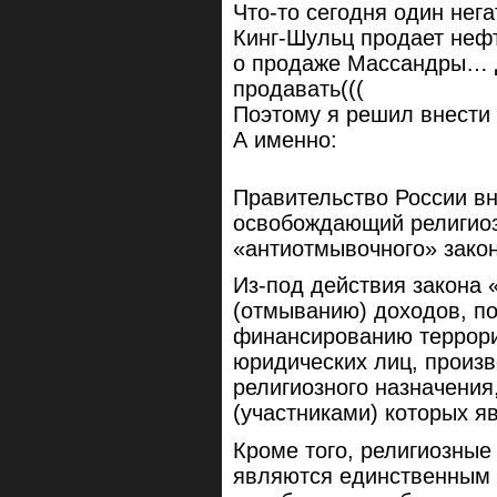
Что-то сегодня один нег
Кинг-Шульц продает неф
о продаже Массандры… Да
продавать(((
Поэтому я решил внести 
А именно:
Правительство России вн
освобождающий религиоз
«антиотмывочного» зако
Из-под действия закона 
(отмыванию) доходов, п
финансированию террори
юридических лиц, произ
религиозного назначени
(участниками) которых я
Кроме того, религиозные 
являются единственным 