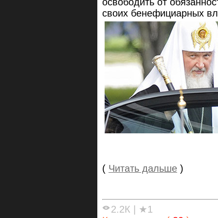
освободить от обязанно
своих бенефициарных вл
(
Читать дальше
)
2.2К
|
★1