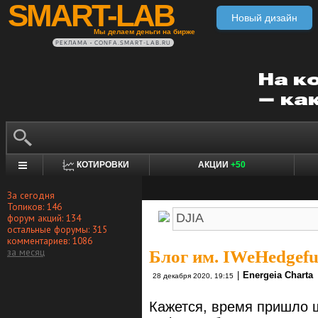
SMART-LAB
Новый дизайн
Мы делаем деньги на бирже
РЕКЛАМА • CONFA.SMART-LAB.RU
КОТИРОВКИ
АКЦИИ
+50
За сегодня
Топиков: 146
форум акций: 134
остальные форумы: 315
комментариев: 1086
за месяц
Блог им. IWeHedgef
|
Energeia Charta
28 декабря 2020, 19:15
Кажется, время пришло ш