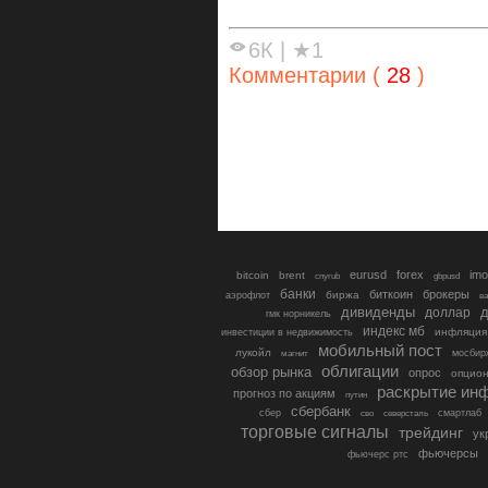
6К
|
★1
Комментарии (
28
)
eurusd
forex
imo
bitcoin
brent
cnyrub
gbpusd
банки
биткоин
брокеры
биржа
аэрофлот
в
дивиденды
доллар
д
гмк норникель
индекс мб
инфляция
инвестиции в недвижимость
мобильный пост
лукойл
мосбир
магнит
облигации
обзор рынка
опрос
опцио
раскрытие ин
прогноз по акциям
путин
сбербанк
сбер
северсталь
смартлаб
сво
торговые сигналы
трейдинг
ук
фьючерсы
фьючерс ртс