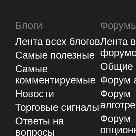
Блоги
Форум
Лента всех блогов
Лента 
форум
Самые полезные
Общие
Самые
комментируемые
Форум 
Новости
Форум
алготре
Торговые сигналы
Форум
Ответы на
опцион
вопросы