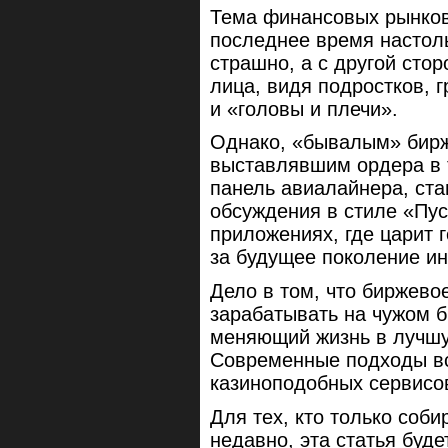
Тема финансовых рынков,
последнее время настоль
страшно, а с другой сто
лица, видя подростков, 
и «головы и плечи».
Однако, «бывалым» бирж
выставлявшим ордера в 
панель авиалайнера, ста
обсуждения в стиле «Пус
приложениях, где царит
за будущее поколение ин
Дело в том, что биржевое
зарабатывать на чужом б
меняющий жизнь в лучшую
Современные подходы вс
казиноподобных сервисо
Для тех, кто только соби
недавно, эта статья буд