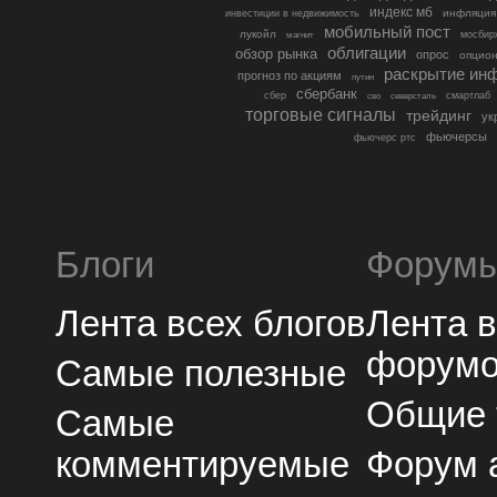
индекс мб
инфляция
инвестиции в недвижимость
мобильный пост
лукойл
мосбир
магнит
облигации
обзор рынка
опрос
опцио
раскрытие ин
прогноз по акциям
путин
сбербанк
сбер
северсталь
смартлаб
сво
торговые сигналы
трейдинг
ук
фьючерсы
фьючерс ртс
Блоги
Форум
Лента всех блогов
Лента 
форум
Самые полезные
Общие
Самые
комментируемые
Форум 