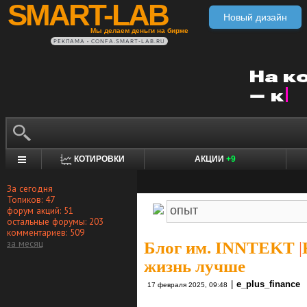
SMART-LAB
Новый дизайн
Мы делаем деньги на бирже
РЕКЛАМА • CONFA.SMART-LAB.RU
КОТИРОВКИ
АКЦИИ
+9
За сегодня
Топиков: 47
форум акций: 51
остальные форумы: 203
комментариев: 509
за месяц
Блог им. INNTEKT
|
жизнь лучше
|
e_plus_finance
17 февраля 2025, 09:48