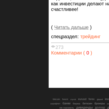
как инвестиции делают на
счастливее!
(
Читать дальше
)
спецраздел:
трейдинг
273
Комментарии (
0
)
eurusd
forex
imo
bitcoin
brent
cnyrub
gbpusd
банки
биткоин
брокеры
биржа
аэрофлот
в
дивиденды
доллар
д
гмк норникель