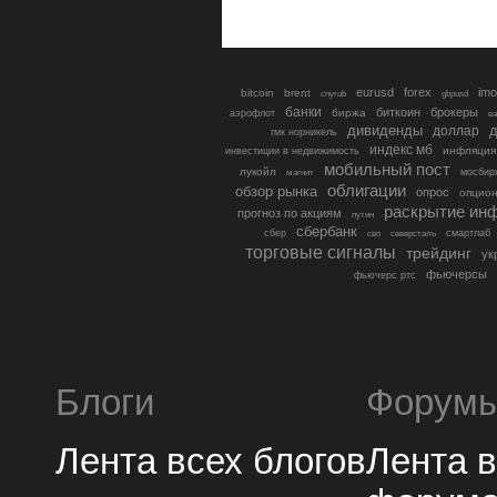
eurusd
forex
imo
bitcoin
brent
cnyrub
gbpusd
банки
биткоин
брокеры
биржа
аэрофлот
в
дивиденды
доллар
д
гмк норникель
индекс мб
инфляция
инвестиции в недвижимость
мобильный пост
лукойл
мосбир
магнит
облигации
обзор рынка
опрос
опцио
раскрытие ин
прогноз по акциям
путин
сбербанк
сбер
северсталь
смартлаб
сво
торговые сигналы
трейдинг
ук
фьючерсы
фьючерс ртс
Блоги
Форум
Лента всех блогов
Лента 