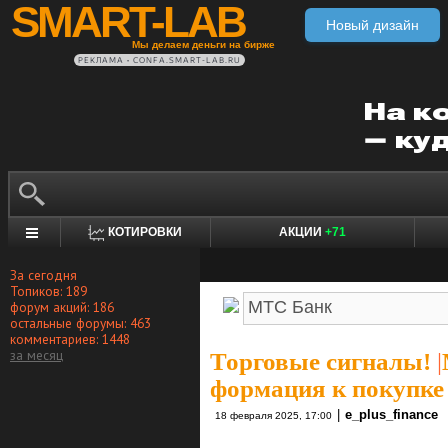
SMART-LAB
Новый дизайн
Мы делаем деньги на бирже
РЕКЛАМА • CONFA.SMART-LAB.RU
КОТИРОВКИ
АКЦИИ
+71
За сегодня
Топиков: 189
форум акций: 186
остальные форумы: 463
комментариев: 1448
за месяц
Торговые сигналы!
|
формация к покупке
|
e_plus_finance
18 февраля 2025, 17:00