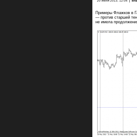
|
si
20 июня 2013, 12:04
Примеры Флажков в Г
— против старшей тен
не имела продолжения