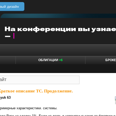
вый дизайн
ОБЛИГАЦИИ
+6
БРОК
Краткое описание ТС. Продолжение.
dyuk 63
римерные характеристики. системы.
ала Риск на сделку 1%. Если не лезть в непонятные какие-то боковчки и