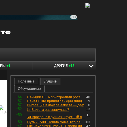
ЕРЫ
+1
ДРУГИЕ
+13
Полезные
Лучшие
Обсуждаемые
+64
Санкции США пристрелили рост акций в России
40
+57
Сенат США принял санкции Линдси Грэма против России
19
+57
Инфляция в начале августа — дефляция из-за топлива и плодоовощной корзины, но услуги продолжают дорожать, а рубль начал ослабевать.
0
+52
13
📈 Валюта развернулась?
+50
11
⛽️Евротранс в руинах. Грустный пост😶😞 Что изменилось в облигациях?
+50
Путь к 1500. Пошла гонка. Кто раньше продаст.
103
+47
Где находится Грузия : Европа или Азия
47