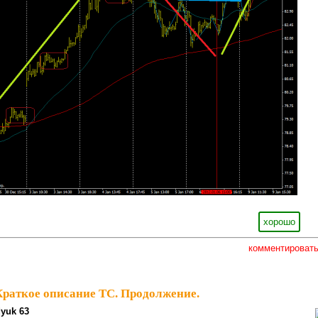
хорошо
комментироват
Краткое описание ТС. Продолжение.
dyuk 63