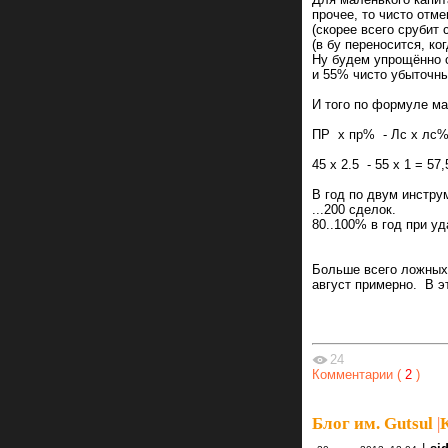
прочее, то чисто отм
(скорее всего срубит 
(в бу переносится, к
Ну будем упрощённо 
и 55% чисто убыточны
И того по формуле ма
ПР х пр% - Лс х лс
45 х 2.5 - 55 х 1 = 57
В год по двум инстру
...200 сделок.
80..100% в год при у
Больше всего ложных 
август примерно. В э
24
Комментарии (
2
)
Блог им. Gutsul
|