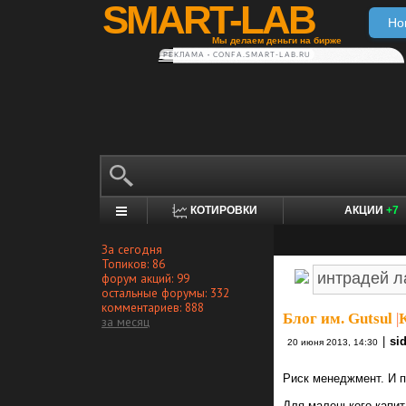
SMART-LAB
Но
Мы делаем деньги на бирже
РЕКЛАМА • CONFA.SMART-LAB.RU
КОТИРОВКИ
АКЦИИ
+7
За сегодня
Топиков: 86
форум акций: 99
остальные форумы: 332
комментариев: 888
Блог им. Gutsul
|
за месяц
|
si
20 июня 2013, 14:30
Риск менеджмент. И п
Для маленького капит