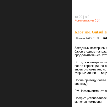
20
|
★2
Комментарии (
0
)
Блог им. Gutsul
|
|
si
20 июня 2013, 11:21
Заходным паттерном я
баров в одном направ
продолжительнее это
Вот для примера из и
после коррекции по т
вновь отскакивает, н
Жирные линии — тенд
После приведу более 
систему).
РМ. Независимо от то
Профит устанавливает
включая комиссии.