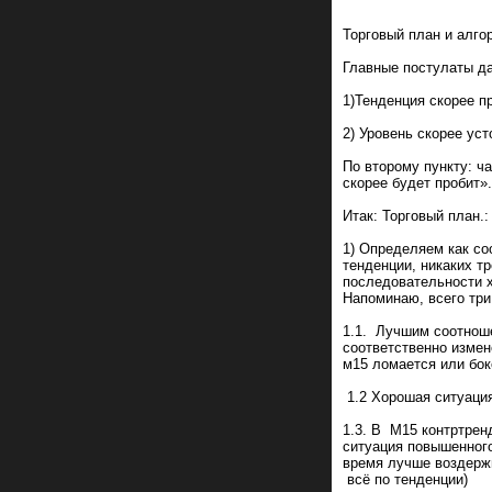
Торговый план и алго
Главные постулаты да
1)Тенденция скорее п
2) Уровень скорее уст
По второму пункту: ч
скорее будет пробит».
Итак: Торговый план.:
1) Определяем как со
тенденции, никаких тр
последовательности х
Напоминаю, всего три
1.1. Лучшим соотнош
соответственно измен
м15 ломается или бок
1.2 Хорошая ситуация
1.3. В М15 контртрен
ситуация повышенного
время лучше воздержи
всё по тенденции)