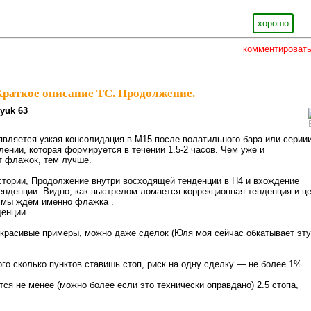
хорошо
комментироват
Краткое описание ТС. Продолжение.
dyuk 63
вляется узкая консолидация в М15 после волатильного бара или серии
лении, которая формируется в течении 1.5-2 часов. Чем уже и
т флажок, тем лучше.
стории, Продолжение внутри восходящей тенденции в Н4 и вхождение
енденции. Видно, как выстрелом ломается коррекционная тенденция и ц
о мы ждём именно флажка .
енции.
красивые примеры, можно даже сделок (Юля моя сейчас обкатывает эту
го сколько пунктов ставишь стоп, риск на одну сделку — не более 1%.
ся не менее (можно более если это технически оправдано) 2.5 стопа,