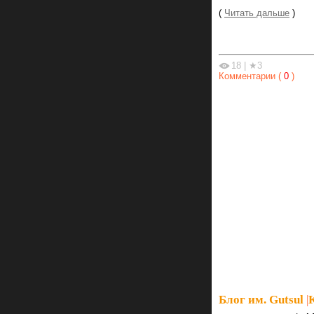
(
Читать дальше
)
18
|
★3
Комментарии (
0
)
Блог им. Gutsul
|