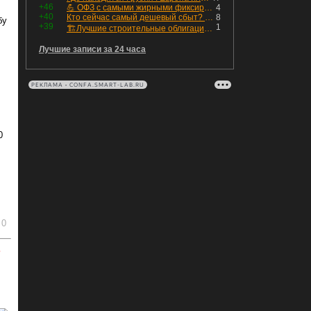
+46
💪 ОФЗ с самыми жирными фиксированными купонами
4
+40
Кто сейчас самый дешевый сбыт? Сводный пост по сбытовым компаниям по отчетам РСБУ за Q2 26г.
8
бу
+39
1
🏗Лучшие строительные облигации первого эшелона
Лучшие записи за 24 часа
РЕКЛАМА • CONFA.SMART-LAB.RU
0
.
0
ь