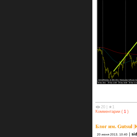
20
|
★1
Комментарии (
1
)
Блог им. Gutsul
|
|
si
20 июня 2013, 10:40