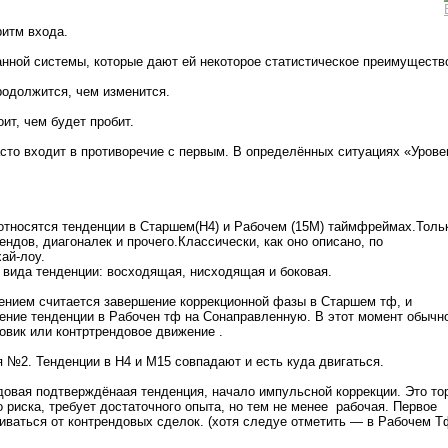
ритм входа.
нной системы, которые дают ей некоторое статистическое преимущество
родолжится, чем изменится.
оит, чем будет пробит.
асто входит в противоречие с первым. В определённых ситуациях «Урове
относятся тенденции в Старшем(Н4) и Рабочем (15М) таймфреймах.Толь
ендов, диагоналек и прочего.Классически, как оно описано, по
ай-лоу.
 вида тенденции: восходящая, нисходящая и боковая.
ением считается завершение коррекционной фазы в Старшем тф, и
ение тенденции в Рабочен тф на Сонаправленную. В этот момент обычн
овик или контртрендовое движение .
 №2. Тенденции в Н4 и М15 совпадают и есть куда двигаться.
довая подтверждёнаая тенденция, начало импульсной коррекции. Это то
 риска, требует достаточного опыта, но тем не менее рабочая. Первое
ваться от контрендовых сделок. (хотя следуе отметить — в Рабочем Т