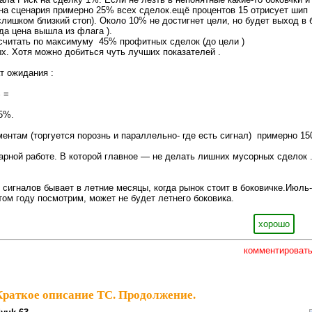
ена сценария примерно 25% всех сделок.ещё процентов 15 отрисует шип
слишком близкий стоп). Около 10% не достигнет цели, но будет выход в 
огда цена вышла из флага ).
считать по максимуму 45% профитных сделок (до цели )
х. Хотя можно добиться чуть лучших показателей .
т ожидания :
% =
,5%.
ментам (торгуется порознь и параллельно- где есть сигнал) примерно 15
дарной работе. В которой главное — не делать лишних мусорных сделок 
сигналов бывает в летние месяцы, когда рынок стоит в боковичке.Июль-
том году посмотрим, может не будет летнего боковика.
хорошо
комментироват
Краткое описание ТС. Продолжение.