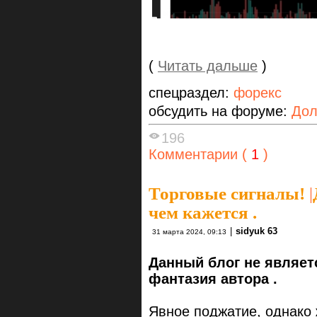
(
Читать дальше
)
спецраздел:
форекс
обсудить на форуме:
Дол
196
Комментарии (
1
)
Торговые сигналы!
|
чем кажется .
|
sidyuk 63
31 марта 2024, 09:13
Данный блог не являет
фантазия автора .
Явное поджатие, однако 