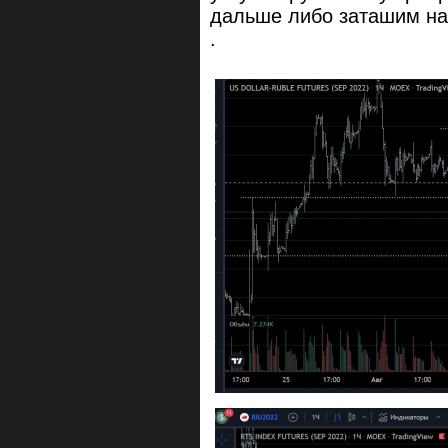
дальше либо заташим на
.