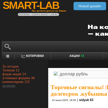
SMART-LAB
Новый дизайн
Мы делаем деньги на бирже
РЕКЛАМА • CONFA.SMART-LAB.RU
КОТИРОВКИ
АКЦИИ
+3
За сегодня
Топиков: 12
форум акций: 14
остальные форумы: 86
комментариев: 223
за месяц
Торговые сигналы!
|
долгосрок .кубышка
|
sidyuk 63
10 июня 2025, 19:58