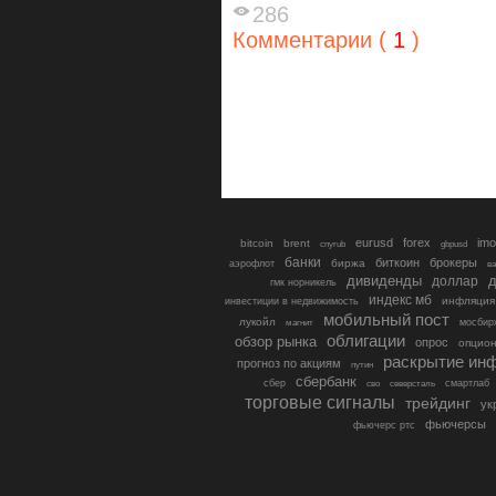
286
Комментарии (
1
)
eurusd
forex
imo
bitcoin
brent
cnyrub
gbpusd
банки
биткоин
брокеры
биржа
аэрофлот
в
дивиденды
доллар
д
гмк норникель
индекс мб
инфляция
инвестиции в недвижимость
мобильный пост
лукойл
мосбир
магнит
облигации
обзор рынка
опрос
опцио
раскрытие ин
прогноз по акциям
путин
сбербанк
сбер
северсталь
смартлаб
сво
торговые сигналы
трейдинг
ук
фьючерсы
фьючерс ртс