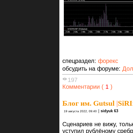
спецраздел:
форекс
обсудить на форуме:
Дол
197
Комментарии (
1
)
Блог им. Gutsul
|
SiRI
|
sidyuk 63
19 августа 2022, 09:40
Сценариев не вижу, толь
уступил рублёному сребр