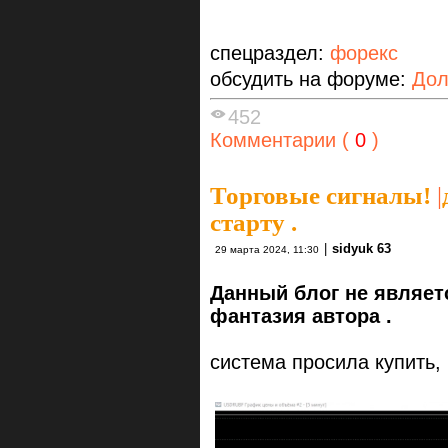
спецраздел:
форекс
обсудить на форуме:
Дол
452
Комментарии (
0
)
Торговые сигналы!
|
старту .
|
sidyuk 63
29 марта 2024, 11:30
Данный блог не являет
фантазия автора .
система просила купить, 