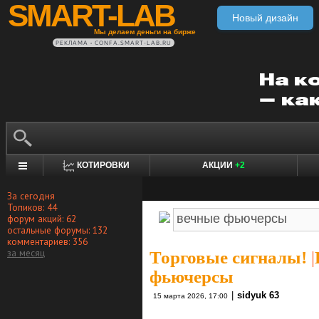
SMART-LAB
Новый дизайн
Мы делаем деньги на бирже
РЕКЛАМА • CONFA.SMART-LAB.RU
КОТИРОВКИ
АКЦИИ
+2
За сегодня
Топиков: 44
форум акций: 62
остальные форумы: 132
комментариев: 356
за месяц
Торговые сигналы!
|
фьючерсы
|
sidyuk 63
15 марта 2026, 17:00