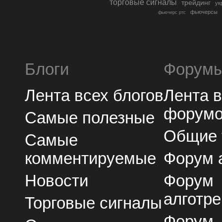
торговые сигналы
трейдинг
ук
фьючерсы
фьючерс ртс
Блоги
Форум
Лента всех блогов
Лента 
форум
Самые полезные
Общие
Самые
комментируемые
Форум 
Новости
Форум
алготре
Торговые сигналы
Форум