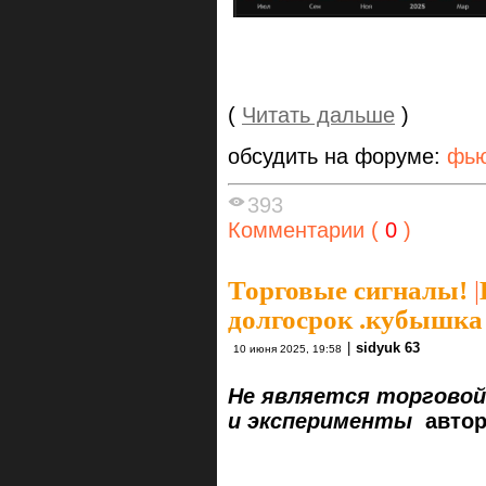
(
Читать дальше
)
обсудить на форуме:
фью
393
Комментарии (
0
)
Торговые сигналы!
|
долгосрок .кубышка
|
sidyuk 63
10 июня 2025, 19:58
Не является торговой
и эксперименты
автор