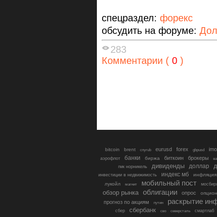
спецраздел:
форекс
обсудить на форуме:
Дол
283
Комментарии (
0
)
eurusd
forex
imo
bitcoin
brent
cnyrub
gbpusd
банки
биткоин
брокеры
биржа
аэрофлот
в
дивиденды
доллар
д
гмк норникель
индекс мб
инфляция
инвестиции в недвижимость
мобильный пост
лукойл
мосбир
магнит
облигации
обзор рынка
опрос
опцио
раскрытие ин
прогноз по акциям
путин
сбербанк
сбер
северсталь
смартлаб
сво