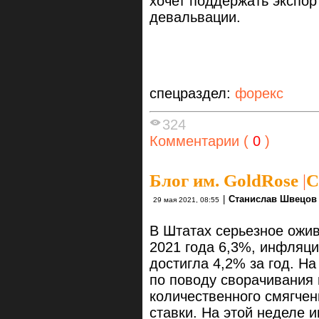
хочет поддержать экспор
девальвации.
спецраздел:
форекс
324
Комментарии (
0
)
Блог им. GoldRose
|
С
|
Станислав Швецов
29 мая 2021, 08:55
В Штатах серьезное ожив
2021 года 6,3%, инфляци
достигла 4,2% за год. Н
по поводу сворачивания
количественного смягче
ставки. На этой неделе 