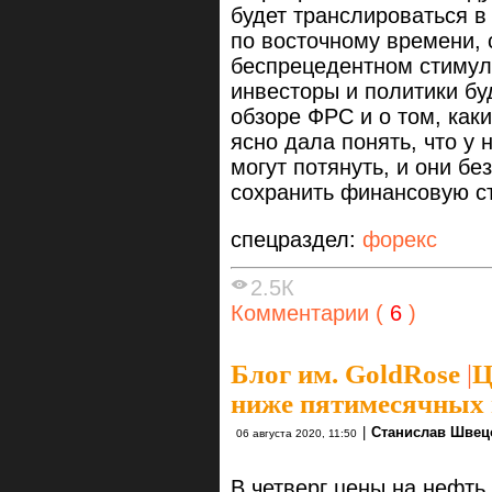
будет транслироваться в
по восточному времени,
беспрецедентном стимули
инвесторы и политики бу
обзоре ФРС и о том, как
ясно дала понять, что у 
могут потянуть, и они бе
сохранить финансовую с
спецраздел:
форекс
2.5К
Комментарии (
6
)
Блог им. GoldRose
|
Ц
ниже пятимесячных
|
Станислав Швец
06 августа 2020, 11:50
В четверг цены на нефть