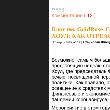
563
Комментарии (
12
)
Блог им. GoldRose
|
С
ХОУЛ: КАК ОТРЕ
|
Станислав Швец
27 августа 2020, 05:34
Возможно, самым больши
предстоящую неделю ста
Хоул, где председатель
речью, посвященной пер
политики. Как правило, 
освещение в средствах 
финансовые и экономичес
пандемии коронавируса,
Мероприятие в этом год