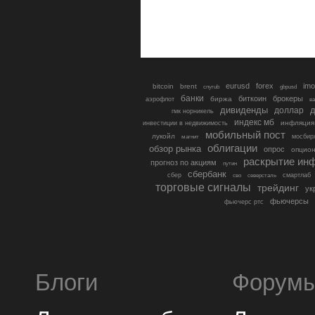
eurusd
forex
imo
bitcoin
brent
cnyrub
gbpusd
банки
биткоин
брокеры
биржа
аэрофлот
в
дивиденды
доллар
д
гмк норникель
индекс мб
инфляция
инвестиции в недвижимость
мобильный пост
лукойл
мосбир
магнит
облигации
обзор рынка
опрос
опцио
раскрытие ин
прогноз по акциям
путин
сбербанк
сбер
северсталь
смартлаб
сво
торговые сигналы
трейдинг
ук
фьючерсы
фьючерс ртс
Блоги
Форум