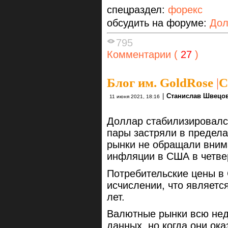
спецраздел:
форекс
обсудить на форуме:
Дол
795
Комментарии (
27
)
Блог им. GoldRose
|
С
|
Станислав Швецо
11 июня 2021, 18:16
Доллар стабилизировалс
пары застряли в предела
рынки не обращали вним
инфляции в США в четвер
Потребительские цены в
исчислении, что являетс
лет.
Валютные рынки всю не
данных, но когда они ок