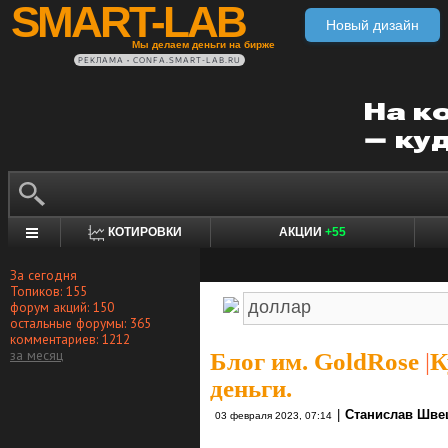
SMART-LAB
Новый дизайн
Мы делаем деньги на бирже
РЕКЛАМА • CONFA.SMART-LAB.RU
КОТИРОВКИ
АКЦИИ
+55
За сегодня
Топиков: 155
форум акций: 150
остальные форумы: 365
комментариев: 1212
за месяц
Блог им. GoldRose
|
К
деньги.
|
Станислав Шве
03 февраля 2023, 07:14