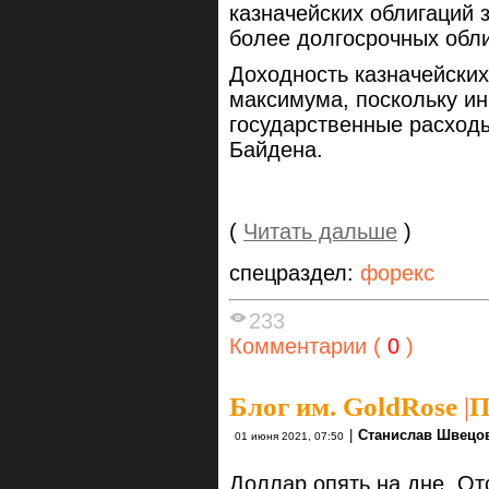
казначейских облигаций 
более долгосрочных обли
Доходность казначейских
максимума, поскольку и
государственные расход
Байдена.
(
Читать дальше
)
спецраздел:
форекс
233
Комментарии (
0
)
Блог им. GoldRose
|
П
|
Станислав Швецо
01 июня 2021, 07:50
Доллар опять на дне. От