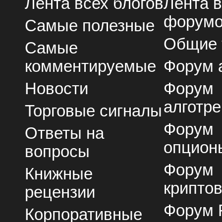
Лента всех блогов
Лента 
форум
Самые полезные
Общие
Самые
комментируемые
Форум 
Новости
Форум
алготре
Торговые сигналы
Форум
Ответы на
опцион
вопросы
Форум
Книжные
крипто
рецензии
Форум 
Корпоративные