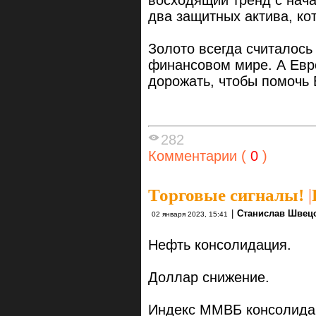
восходящий тренд с нача
два защитных актива, ко
Золото всегда считалось
финансовом мире. А Евр
дорожать, чтобы помочь
282
Комментарии (
0
)
Торговые сигналы!
|
|
Станислав Швец
02 января 2023, 15:41
Нефть консолидация.
Доллар снижение.
Индекс ММВБ консолидац