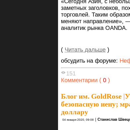
«Сегодня Азия, с небол
заметных заголовков, по
торговлей. Таким образом
меняют направление», 
аналитик рынка OANDA.
(
Читать дальше
)
обсудить на форуме:
Неф
151
Комментарии (
0
)
Блог им. GoldRose
|
У
безопасную иену; м
доллару
|
Станислав Швец
04 января 2020, 09:08