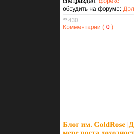
спецраздел:
форекс
обсудить на форуме:
Дол
430
Комментарии (
0
)
Блог им. GoldRose
|
Д
мере роста доходно