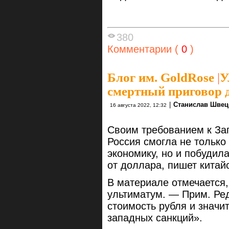
380
Комментарии (
0
)
Блог им. GoldRose
|
У
смертный приговор 
|
Станислав Швец
16 августа 2022, 12:32
Своим требованием к Зап
Россия смогла не только
экономику, но и побудил
от доллара, пишет китай
В материале отмечается,
ультиматум. — Прим. Ред
стоимость рубля и значи
западных санкций».