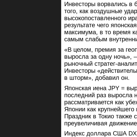
Инвесторы ворвались в б
того, как воздушные уда
высокопоставленного ира
результате чего японска
максимума, в то время 
самым слабым внутренн
«В целом, премия за гео
выросла за одну ночь», 
рыночный стратег-аналит
Инвесторы «действитель
в шторм», добавил он.
Японская иена JPY = выр
последний раз выросла н
рассматривается как убе
Японии как крупнейшего 
Праздник в Токио также 
преувеличивая движение
Индекс доллара США DXY