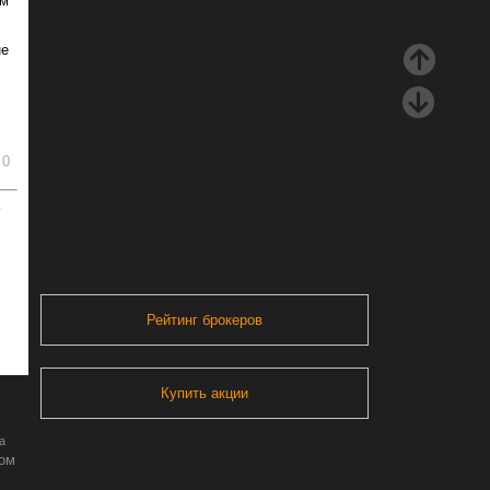
ым
не
0
ь
Рейтинг брокеров
Купить акции
а
ром