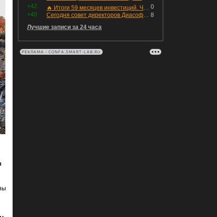
+42
0
🔥 Итоги 59 месяцев инвестиций. Что произошло с портфелем и мои дальнейшие действия. Капитал – ₽2,364 млн
+40
Сегодня совет директоров Диасофта по дивидендам, какой дивиденд может быть объявлен?
8
Лучшие записи за 24 часа
РЕКЛАМА • CONFA.SMART-LAB.RU
в
вы