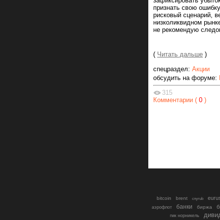
зафиксировать убыток
признать свою ошибку
рисковый сценарий, в
низколиквидном рынке
не рекомендую следо
(
Читать дальше
)
спецраздел:
Акции
обсудить на форуме:
315
Комментарии (
0
)
euru
bitcoin
brent
cnyrub
банки
б
биржа
аэрофлот
диви
гмк норникель