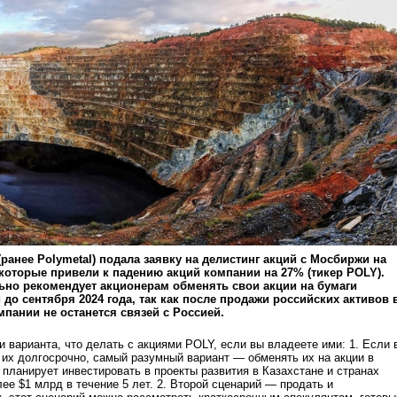
 (ранее Polymetal) подала заявку на делистинг акций с Мосбиржи на
которые привели к падению акций компании на 27% (тикер POLY).
ьно рекомендует акционерам обменять свои акции на бумаги
 до сентября 2024 года, так как после продажи российских активов 
омпании не останется связей с Россией.
 варианта, что делать с акциями POLY, если вы владеете ими: 1. Если 
их долгосрочно, самый разумный вариант — обменять их на акции в
l планирует инвестировать в проекты развития в Казахстане и странах
ее $1 млрд в течение 5 лет. 2. Второй сценарий — продать и