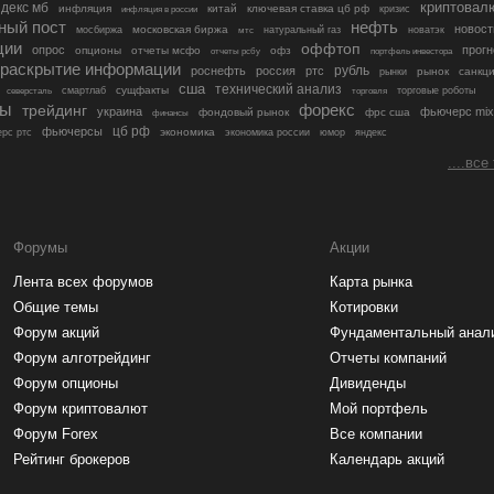
криптовал
декс мб
инфляция
китай
ключевая ставка цб рф
кризис
инфляция в россии
ный пост
нефть
новост
московская биржа
мосбиржа
мтс
натуральный газ
новатэк
ции
оффтоп
опрос
прогн
опционы
отчеты мсфо
офз
портфель инвестора
отчеты рсбу
раскрытие информации
рубль
роснефть
россия
ртс
рынок
санкц
рынки
сша
технический анализ
сущфакты
торговые роботы
северсталь
смартлаб
торговля
лы
трейдинг
форекс
украина
фьючерс mix
фондовый рынок
фрс сша
финансы
цб рф
фьючерсы
экономика
рс ртс
экономика россии
юмор
яндекс
....все
Форумы
Акции
Лента всех форумов
Карта рынка
Общие темы
Котировки
Форум акций
Фундаментальный анал
Форум алготрейдинг
Отчеты компаний
Форум опционы
Дивиденды
Форум криптовалют
Мой портфель
Форум Forex
Все компании
Рейтинг брокеров
Календарь акций