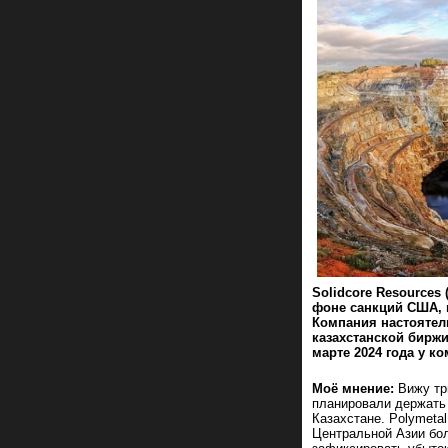
Solidcore Resources
фоне санкций США, 
Компания настоятел
казахстанской биржи
марте 2024 года у к
Моё мнение:
Вижу три
планировали держать 
Казахстане. Polymeta
Центральной Азии бол