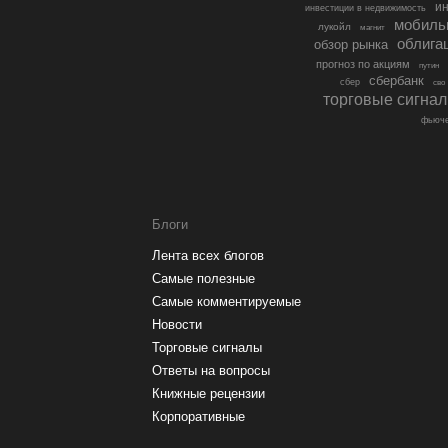
ин
инвестиции в недвижимость
мобиль
лукойл
магнит
облига
обзор рынка
прогноз по акциям
путин
сбербанк
сбер
сво
торговые сигна
фьюче
Блоги
Лента всех блогов
Самые полезные
Самые комментируемые
Новости
Торговые сигналы
Ответы на вопросы
Книжные рецензии
Корпоративные