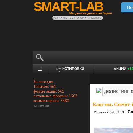
SMART-LAB
Но
Мы делаем деньги на бирже
РЕКЛАМА • CONFA.SMART-LAB.RU
КОТИРОВКИ
АКЦИИ
+1
За сегодня
Топиков: 361
форум акций: 561
остальные форумы: 1502
комментариев: 3480
Блог им. Gnetov-i
за месяц
|
Gn
26 июня 2024, 01:13