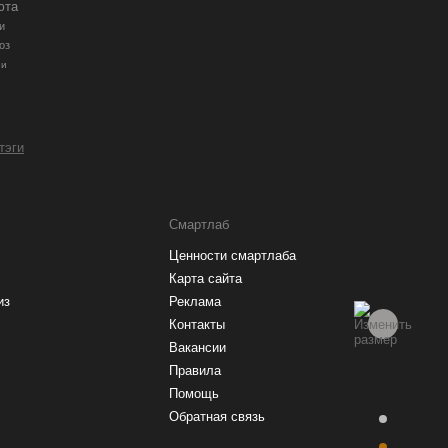
юта
и
оз
ии
 тэги
Смартлаб
Ценности смартлаба
Карта сайта
из
Реклама
Контакты
Вакансии
Правила
Помощь
Обратная связь