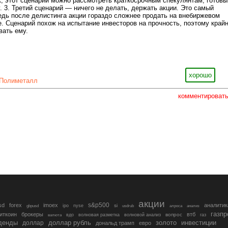
, этот сценарий можно рассмотреть краткосрочным спекулянтам, готов
. 3. Третий сценарий — ничего не делать, держать акции. Это самый
едь после делистинга акции гораздо сложнее продать на внебиржевом
. Сценарий похож на испытание инвесторов на прочность, поэтому край
вать ему.
хорошо
Полиметалл
комментироват
акции
s&p500
sd
forex
imoex
аналитик
si
gbpusd
ipo
nyse
usdrub
алроса
анализ
газп
иткоин
брокеры
втб
вопрос
валюта
вдо
волновая разметка
волновой анализ
газ
денды
золото
инвестиции
доллар
доллар рубль
дональд трамп
евро