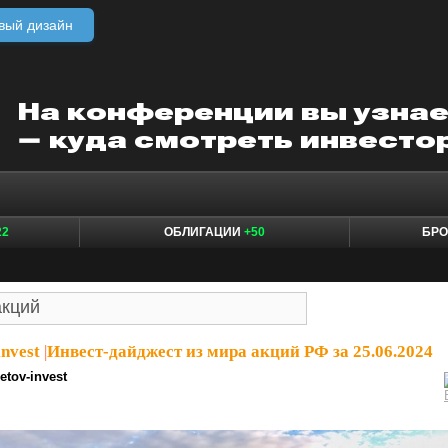
вый дизайн
22
ОБЛИГАЦИИ
+50
БР
nvest
|
Инвест-дайджест из мира акций РФ за 25.06.2024
etov-invest