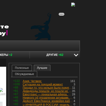
ОКЕРЫ
+2
ДРУГИЕ
+62
Полезные
Лучшие
Обсуждаемые
+132
Азия. Четверг.
161
+100
Ситуация на текущий момент
3
+88
Продал то, что нельзя было покупать. Изменения в портфеле
11
+81
Дивиденды пришли, но пошли не туда
35
+67
Евротранс — гениальная афера. Собрал с инвесторов денег, выплатил дивидендов больше текущей капитализации и ушёл в дефолт
28
+46
Немного об управлении активами. Для заинтересованных
6
+45
Дефолт ЕвроТранса: конвейер работает исправно
4
+42
0
📈ИНФЛЯЦИЯ В РОССИИ: недельная дефляция, но в годовом выражении рост 😢