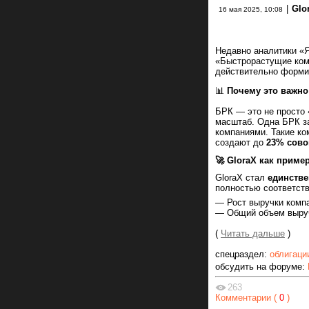
|
Glo
16 мая 2025, 10:08
Недавно аналитики «Я
«Быстрорастущие комп
действительно формир
📊
Почему это важно
БРК — это не просто 
масштаб. Одна БРК з
компаниями. Такие ко
создают до
23% сово
🚀 GloraX как приме
GloraX стал
единств
полностью соответст
— Рост выручки компа
— Общий объем выруч
(
Читать дальше
)
спецраздел:
облигаци
обсудить на форуме:
263
Комментарии (
0
)