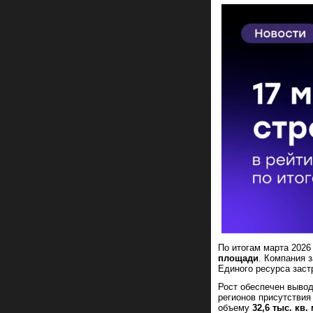
По итогам марта 2026
площади
. Компания 
Единого ресурса заст
Рост обеспечен вывод
регионов присутствия
объему
32,6 тыс. кв.