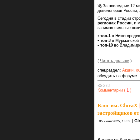
🚀 За последние 12 м
девелоперов России, 
Сегодня в стадии стр
регионах России
, и 
занимая сильные пози
•
топ-1
в Нижегородск
•
топ-3
в Мурманской 
•
топ-10
во Владимирс
(
Читать дальше
)
спецраздел:
Акции
,
о
обсудить на форуме:
273
Комментарии (
1
)
Блог им. GloraX
|
застройщиков от
|
Gl
05 июня 2025, 10:32
В марте на Дне инвес