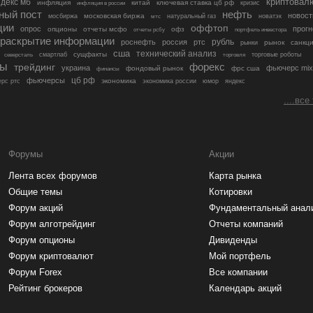
криптовал
декс мб
инфляция
китай
ключевая ставка цб рф
кризис
инфляция в россии
ный пост
нефть
новост
московская биржа
мосбиржа
мтс
натуральный газ
новатэк
ции
оффтоп
опрос
прогн
опционы
отчеты мсфо
офз
портфель инвестора
отчеты рсбу
раскрытие информации
рубль
роснефть
россия
ртс
рынок
санкц
рынки
сша
технический анализ
сущфакты
торговые роботы
северсталь
смартлаб
торговля
лы
трейдинг
форекс
украина
фьючерс mix
фондовый рынок
фрс сша
финансы
цб рф
фьючерсы
экономика
рс ртс
экономика россии
юмор
яндекс
....все
Форумы
Акции
Лента всех форумов
Карта рынка
Общие темы
Котировки
Форум акций
Фундаментальный анал
Форум алготрейдинг
Отчеты компаний
Форум опционы
Дивиденды
Форум криптовалют
Мой портфель
Форум Forex
Все компании
Рейтинг брокеров
Календарь акций