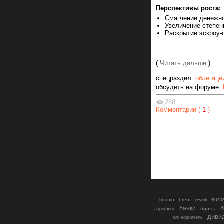
Перспективы роста:
Смягчение денежно
Увеличение степен
Раскрытие эскроу-
(
Читать дальше
)
спецраздел:
облигаци
обсудить на форуме:
288
Комментарии (
1
)
euru
bitcoin
brent
cnyrub
банки
б
биржа
аэрофлот
диви
гмк норникель