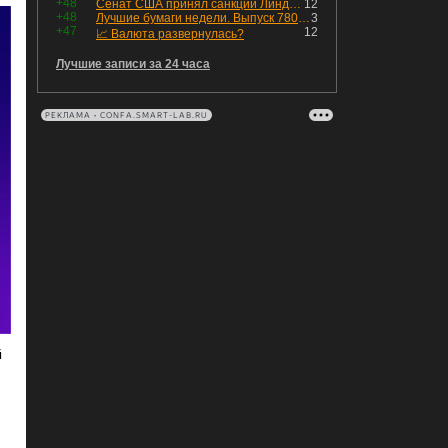
+48
Сенат США принял санкции Линдси Грэма против России
12
+48
Лучшие бумаги недели. Выпуск 780 – обновления для пятницы
3
+47
12
📈 Валюта развернулась?
Лучшие записи за 24 часа
РЕКЛАМА • CONFA.SMART-LAB.RU
й