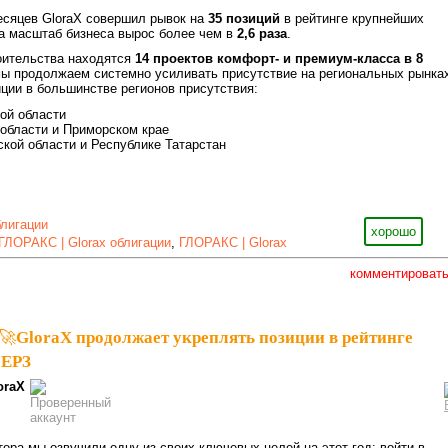
есяцев GloraX совершил рывок на
35 позиций
в рейтинге крупнейших
а масштаб бизнеса вырос более чем в
2,6 раза
.
оительства находятся
14 проектов комфорт- и премиум-класса в 8
мы продолжаем системно усиливать присутствие на региональных рынка
ции в большинстве регионов присутствия:
ой области
области и Приморском крае
кой области и Республике Татарстан
блигации
хорошо
ГЛОРАКС | Glorax облигации
,
ГЛОРАКС | Glorax
комментироват
🚀GloraX продолжает укреплять позиции в рейтинге
 ЕРЗ
oraX
тора мы озвучили одну из своих ключевых целей на этот год: войти в