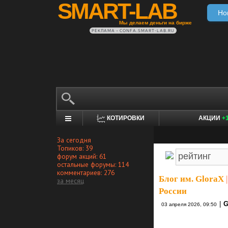
SMART-LAB
Но
Мы делаем деньги на бирже
РЕКЛАМА • CONFA.SMART-LAB.RU
КОТИРОВКИ
АКЦИИ
+
За сегодня
Топиков: 39
форум акций: 61
остальные форумы: 114
комментариев: 276
Блог им. GloraX
|
за месяц
России
|
G
03 апреля 2026, 09:50