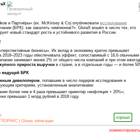
raX
ков и Партнёры» (ex. McKinsey & Co) опубликовали
исследование
ании (БРК): как закалять чемпионов?». GloraX вошёл в число тех, кто
ует новый стандарт роста и устойчивого развития в России.
:
«перспективные бизнесы». Их вклад в экономику кратно превышает
а 2018–2023 годы обеспечивала эффект, сопоставимый с 16,6 обычными
мпании занимают менее 2% от общего числа компаний и при этом ежего
купного прироста выручки
в стране, а в отдельные годы — и более 5
р ведущей БРК
енным девелопером
, попавшим в число лидеров исследования и
вующим критериям, установленным аналитиками:
нии более чем в 4 раза превышает ориентир «инфляция + 20%»;
ки превышал 1 млрд рублей в 2018 году.
и
хорошо
ГЛОРАКС | Glorax облигации
комментироват