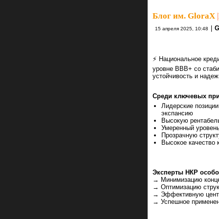
Блог им. GloraX
|
|
G
15 апреля 2025, 10:48
⚡️ Национальное кред
уровне BBB+ со стаб
устойчивость и надеж
Среди ключевых при
Лидерские позиции
экспансию
Высокую рентабел
Умеренный уровень
Прозрачную структ
Высокое качество 
Эксперты НКР особо
→ Минимизацию конце
→ Оптимизацию струк
→ Эффективную центр
→ Успешное применен