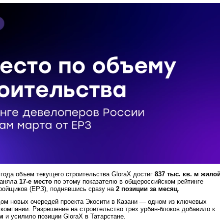
 года объем текущего строительства GloraX достиг
837 тыс. кв. м жило
заняла
17-е место
по этому показателю в общероссийском рейтинге
ройщиков (ЕРЗ), поднявшись сразу на
2 позиции за месяц
.
ом новых очередей проекта Экосити в Казани — одном из ключевых
 компании. Разрешение на строительство трех урбан-блоков добавило к
 м
и усилило позиции GloraX в Татарстане.