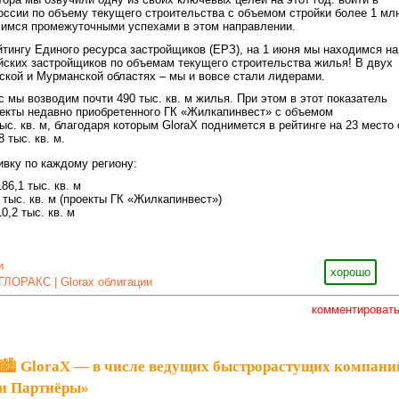
оссии по объему текущего строительства с объемом стройки более 1 мл
лимся промежуточными успехами в этом направлении.
тингу Единого ресурса застройщиков (ЕРЗ), на 1 июня мы находимся на
йских застройщиков по объемам текущего строительства жилья! В двух
ской и Мурманской областях – мы и вовсе стали лидерами.
с мы возводим почти 490 тыс. кв. м жилья. При этом в этот показатель
екты недавно приобретенного ГК «Жилкапинвест» с объемом
ыс. кв. м, благодаря которым GloraX поднимется в рейтинге на 23 место 
 тыс. кв. м.
ивку по каждому региону:
86,1 тыс. кв. м
 тыс. кв. м (проекты ГК «Жилкапинвест»)
0,2 тыс. кв. м
и
хорошо
ГЛОРАКС | Glorax облигации
комментироват
🏙 GloraX — в числе ведущих быстрорастущих компани
 и Партнёры»