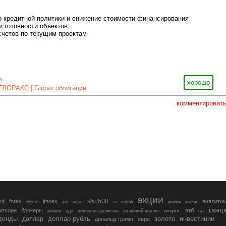
-кредитной политики и снижение стоимости финансирования
и готовности объектов
счетов по текущим проектам
и
хорошо
ГЛОРАКС | Glorax облигации
комментироват
акции
s&p500
sd
forex
imoex
аналитик
si
gbpusd
ipo
nyse
usdrub
алроса
анализ
газп
иткоин
брокеры
втб
вопрос
валюта
вдо
волновая разметка
волновой анализ
газ
денды
золото
инвестиции
доллар
доллар рубль
дональд трамп
евро