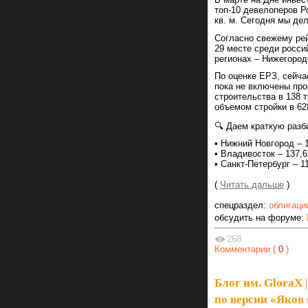
топ-10 девелоперов Р
кв. м. Сегодня мы де
Согласно свежему рей
29 месте среди росси
регионах – Нижегород
По оценке ЕРЗ, сейча
пока не включены про
строительства в 138 т
объемом стройки в 628
🔍 Даем краткую разб
• Нижний Новгород – 1
• Владивосток – 137,6
• Санкт-Петербург – 11
(
Читать дальше
)
спецраздел:
облигаци
обсудить на форуме:
268
Комментарии (
0
)
Блог им. GloraX
|
по версии «Яков