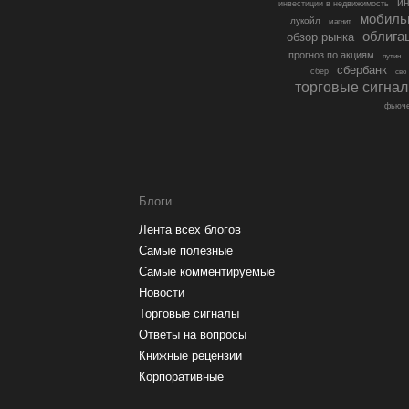
ин
инвестиции в недвижимость
мобиль
лукойл
магнит
облига
обзор рынка
прогноз по акциям
путин
сбербанк
сбер
сво
торговые сигна
фьюче
Блоги
Лента всех блогов
Самые полезные
Самые комментируемые
Новости
Торговые сигналы
Ответы на вопросы
Книжные рецензии
Корпоративные