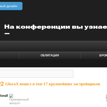
вый дизайн
1
ОБЛИГАЦИИ
БРО
🏆 GloraX вошел в топ-17 крупнейших застройщиков
loraX