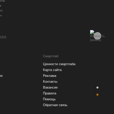
юта
и
оз
ии
 тэги
Смартлаб
Ценности смартлаба
Карта сайта
из
Реклама
Контакты
Вакансии
Правила
Помощь
Обратная связь