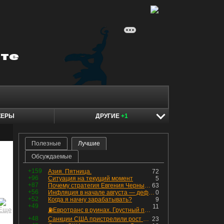
КЕРЫ
ДРУГИЕ
+1
Полезные
Лучшие
Обсуждаемые
+159
Азия. Пятница.
72
+96
Ситуация на текущий момент
5
+87
Почему стратегия Евгения Черных приведет вас к убыткам в 2026 году
63
+56
Инфляция в начале августа — дефляция из-за топлива и плодоовощной корзины, но услуги продолжают дорожать, а рубль начал ослабевать.
0
+52
Когда я начну зарабатывать?
9
+49
11
⛽️Евротранс в руинах. Грустный пост😶😞 Что изменилось в облигациях?
+48
Санкции США пристрелили рост акций в России
23