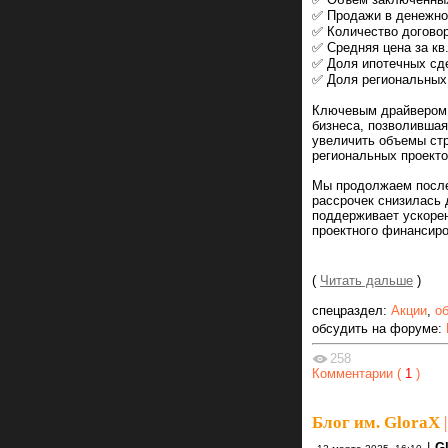
✅ Продажи в денежно
✅ Количество договор
✅ Средняя цена за кв.
✅ Доля ипотечных сд
✅ Доля региональных
Ключевым драйвером 
бизнеса, позволившая
увеличить объемы стр
региональных проекто
Мы продолжаем после
рассрочек снизилась 
поддерживает ускорен
проектного финансиро
(
Читать дальше
)
спецраздел:
Акции
,
о
обсудить на форуме:
258
Комментарии (
1
)
Блог им. GloraX
|
|
G