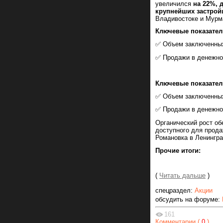
увеличился
на 22%, д
крупнейших застро
Владивостоке и Мурм
Ключевые показатели
✅ Объем заключенны
✅ Продажи в денежн
Ключевые показатели
✅ Объем заключенны
✅ Продажи в денежн
Органический рост о
доступного для прода
Романовка в Ленингра
Прочие итоги:
(
Читать дальше
)
спецраздел:
Акции
обсудить на форуме:
161
Комментарии (
0
)