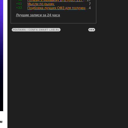
Почему я ненавижу ВТБ (пост 217, 12+)
17
+41
Мысли по рынку.
7
+33
Подборка лучших ОФЗ для получения дохода с наибольшей прибылью
4
Лучшие записи за 24 часа
РЕКЛАМА • CONFA.SMART-LAB.RU
ом