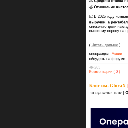
💰
Средняя ставка п
💰
Отношение чистог
📈 В 2025 году компа
выручки, а рентабе
снижению доли накла
высокому спросу на п
(
Читать дальше
)
спецраздел:
Акции
обсудить на форуме:
263
Комментарии (
0
)
Блог им. GloraX
|
|
G
23 апреля 2026, 09:32