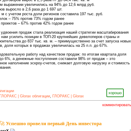
м выражении увеличились на 94% до 12,6 млрд руб.
ов выросло в 2,6 раза до 1 697 шт.
 м с учетом роста доли регионов составила 197 тыс. руб.
елок – 75% против 73% годом ранее
 проектов – 67% против 42% годом ранее
удвоения продаж стала реализация нашей стратегии масштабирования
 нам усилить позиции в ТОП-20 крупнейших девелоперов страны и
оительства до 837 тыс. кв. м. – преимущественно за счет запуска новых
в, доля которых в продажах увеличилась на 25 п.п. до 67%.
довательную работу над качеством продаж: по итогам квартала доля
до 6%, а денежные поступления составили 98% от продаж – это
ное наполнение эскроу-счетов, снижает долговую нагрузку и стоимость
вания.
блигации
хорошо
ГЛОРАКС | Glorax облигации
,
ГЛОРАКС | Glorax
комментироват
🚀 Успешно провели первый День инвестора
loraX