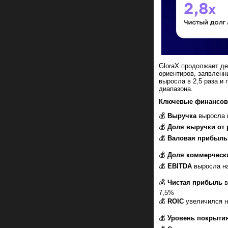
GloraX продолжает д
ориентиров, заявленн
выросла в 2,5 раза и
диапазона.
Ключевые финансов
💰
Выручка
выросла н
💰
Доля выручки от 
💰
Валовая прибыль
💰
Доля коммерческ
💰
EBITDA
выросла на
💰
Чистая прибыль
в
7,5%
💰
ROIC
увеличился на
💰
Уровень покрыти