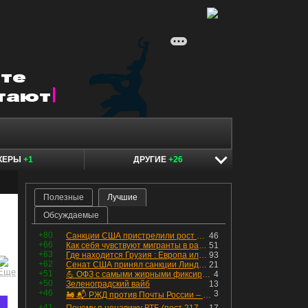
КЕРЫ
+1
ДРУГИЕ
+26
Полезные
Лучшие
Обсуждаемые
+80
Санкции США пристрелили рост акций в России
46
+66
Как себя чувствуют мигранты в раю, в который они так стремились
51
+63
Где находится Грузия : Европа или Азия
93
+62
Сенат США принял санкции Линдси Грэма против России
21
+51
💪 ОФЗ с самыми жирными фиксированными купонами
4
+50
Зеленоградский вайб
13
+46
3
🚂 📬 РЖД против Почты России – Какие облигации выбрать?
+41