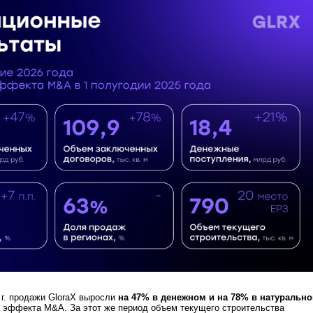
6 г. продажи GloraX выросли
на 47% в денежном и на 78% в натуральн
 эффекта M&A. За этот же период объем текущего строительства