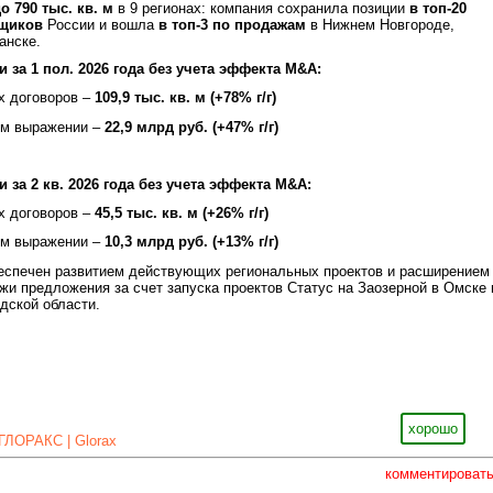
о 790 тыс. кв. м
в 9 регионах: компания сохранила позиции
в топ-20
йщиков
России и вошла
в топ-3 по продажам
в Нижнем Новгороде,
анске.
 за 1 пол. 2026 года без учета эффекта
M&
A:
х договоров –
109,9 тыс. кв. м (+78% г/г)
ом выражении –
22,9 млрд руб. (+47% г/г)
 за 2 кв. 2026 года без учета эффекта
M&
A:
х договоров –
45,5 тыс. кв. м (+26% г/г)
ом выражении –
10,3 млрд руб. (+13% г/г)
беспечен развитием действующих региональных проектов и расширением
жи предложения за счет запуска проектов Статус на Заозерной в Омске 
дской области.
хорошо
ГЛОРАКС | Glorax
комментироват