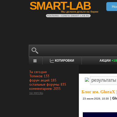
SMART-LAB
Но
Мы делаем деньги на бирже
РЕКЛАМА • CONFA.SMART-LAB.RU
КОТИРОВКИ
АКЦИИ
+18
За сегодня
Топиков: 133
форум акций: 185
остальные форумы: 835
комментариев: 2035
Блог им. GloraX
|
за месяц
|
Gl
23 июля 2026, 10:30