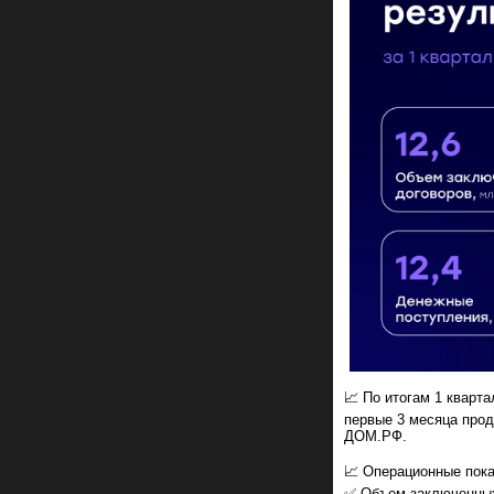
📈 По итогам 1 кварт
первые 3 месяца прод
ДОМ.РФ.
📈 Операционные пока
✅ Объем заключенных д