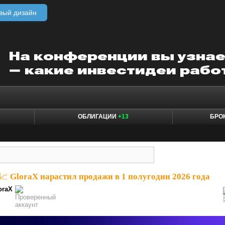
вый дизайн
ОБЛИГАЦИИ
+13
БРО
📈 GloraX нарастил продажи в 1 полугодии 2026 года
oraX