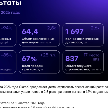
ала 2026 года GloraX продолжает демонстрировать опережающий рост: за
ажи компании увеличились в 2,5 раза при росте рынка на 12% по данны
затели за 1 квартал 2026 года:
оговоров вырос в 2,5 раза г/г до 64,4 тыс. кв. м