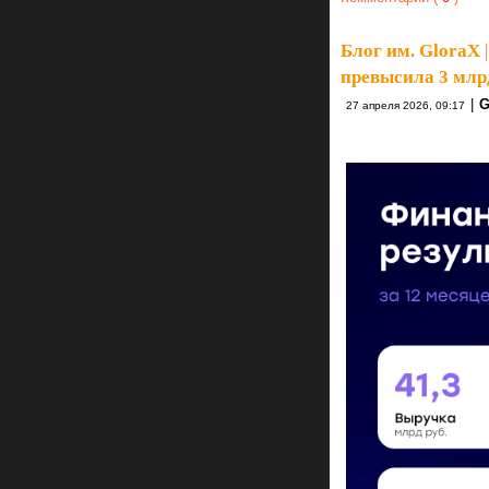
Блог им. GloraX
|
превысила 3 млрд
|
G
27 апреля 2026, 09:17