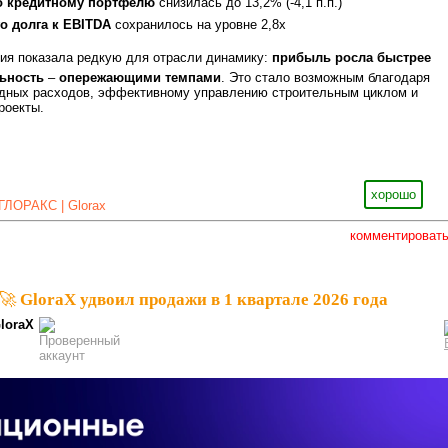
о кредитному портфелю
снизилась до 13,2% (-4,1 п.п.)
о долга к EBITDA
сохранилось на уровне 2,8x
ния показала редкую для отрасли динамику:
прибыль росла быстрее
льность
–
опережающими темпами
. Это стало возможным благодаря
дных расходов, эффективному управлению строительным циклом и
роекты.
хорошо
ГЛОРАКС | Glorax
комментироват
🚀 GloraX удвоил продажи в 1 квартале 2026 года
loraX