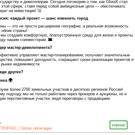
осударству и девелоперам. Сегодня поговорим о том, как GloraX стал
 этой сфере, ставя перед собой амбициозные цели — обеспечивать
врат на инвестиции!
🚀
нсия: каждый проект — шанс изменить город
оны — это не просто расширение географии, а реальная возможность
 облик страны!
 мы создаем комфортную, благоустроенную среду для жизни и проекты,
году нашим соинвесторам.
🌆
дер мастер-девелопмента?
ффективно управляют мастер-планированием, получают значительные
щества: повышают доходность, сокращают сроки реализации проектов и
 рынке недвижимости.
еди других?
ынка
🌍
уем более 2700 земельных участков в десятках регионов России!
му подходу мы не только работаем через брокеров и аукционы, но и
им перспективные участки, ведя переговоры с продавцами.
и
хорошо
ГЛОРАКС | Glorax облигации