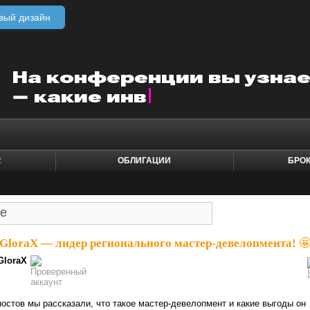
вый дизайн
2
ОБЛИГАЦИИ
БРО
GloraX — лидер регионального мастер-девелопмента! 
GloraX
остов мы рассказали, что такое мастер-девелопмент и какие выгоды он