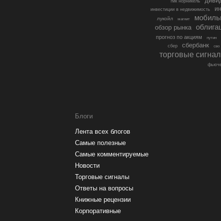
диви
гмк норникель
ин
инвестиции в недвижимость
мобиль
лукойл
магнит
облига
обзор рынка
прогноз по акциям
путин
сбербанк
сбер
сво
торговые сигна
фьюче
Блоги
Лента всех блогов
Самые полезные
Самые комментируемые
Новости
Торговые сигналы
Ответы на вопросы
Книжные рецензии
Корпоративные