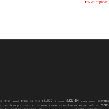
комментироват
акции
s&p500
sd
forex
imoex
аналитик
si
gbpusd
ipo
nyse
usdrub
алроса
анализ
газп
иткоин
брокеры
втб
вопрос
валюта
вдо
волновая разметка
волновой анализ
газ