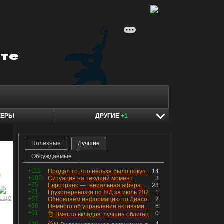
КЕРЫ
ДРУГИЕ
+1
Полезные
Лучшие
Обсуждаемые
+111
Продал то, что нельзя было покупать. Изменения в портфеле
14

+100
Ситуация на текущий момент
3
+75
Евротранс — гениальная афера. Собрал с инвесторов денег, выплатил дивидендов больше текущей капитализации и ушёл в дефолт
28
+71
Грузоперевозки по ЖД за июль 2026 г. — четвёртый месяц подряд роста, чёрные металлы на уровне прошлого года, а каменный уголь в плюсе.
1
+57
Обновляем информацию по Диасофту: дивиденды и выкуп
2
+56
Немного об управлении активами. Для заинтересованных
6
+51
0
👌 Вместо вкладов: лучшие облигации — только супер надёжные
+50