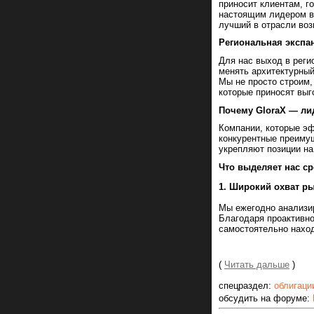
приносит клиентам, г
настоящим лидером в
лучший в отрасли воз
Региональная экспа
Для нас выход в реги
менять архитектурный
Мы не просто строим,
которые приносят вы
Почему GloraX — ли
Компании, которые э
конкурентные преиму
укрепляют позиции на
Что выделяет нас ср
1. Широкий охват р
Мы ежегодно анализир
Благодаря проактивно
самостоятельно наход
(
Читать дальше
)
спецраздел:
облигаци
обсудить на форуме: