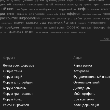
денды
золото
инвестиции
доллар
доллар рубль
дональд трамп
евро
криптовал
декс мб
инфляция
китай
ключевая ставка цб рф
кризис
инфляция в россии
ный пост
нефть
новост
московская биржа
мосбиржа
мтс
натуральный газ
новатэк
ции
оффтоп
опрос
прогн
опционы
отчеты мсфо
офз
портфель инвестора
отчеты рсбу
раскрытие информации
рубль
роснефть
россия
ртс
рынок
санкц
рынки
сша
технический анализ
сущфакты
торговые роботы
северсталь
смартлаб
торговля
лы
трейдинг
форекс
украина
фьючерс mix
фондовый рынок
фрс сша
финансы
цб рф
фьючерсы
экономика
рс ртс
экономика россии
юмор
яндекс
....все
Форумы
Акции
Лента всех форумов
Карта рынка
Общие темы
Котировки
Форум акций
Фундаментальный анал
Форум алготрейдинг
Отчеты компаний
Форум опционы
Дивиденды
Форум криптовалют
Мой портфель
Форум Forex
Все компании
Рейтинг брокеров
Календарь акций