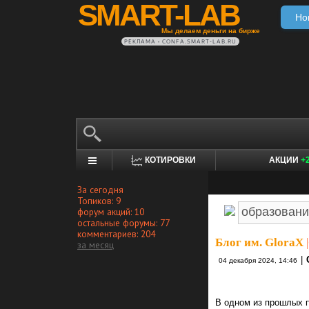
SMART-LAB
Но
Мы делаем деньги на бирже
РЕКЛАМА • CONFA.SMART-LAB.RU
КОТИРОВКИ
АКЦИИ
+
За сегодня
Топиков: 9
форум акций: 10
остальные форумы: 77
комментариев: 204
Блог им. GloraX
|
за месяц
|
04 декабря 2024, 14:46
В одном из прошлых п