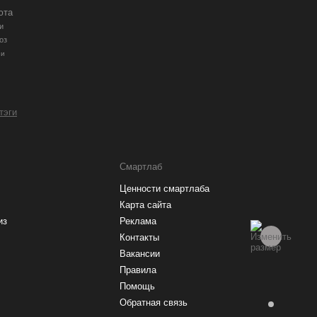
юта
и
оз
ии
 тэги
Смартлаб
Ценности смартлаба
Карта сайта
из
Реклама
Контакты
Вакансии
Правила
Помощь
Обратная связь