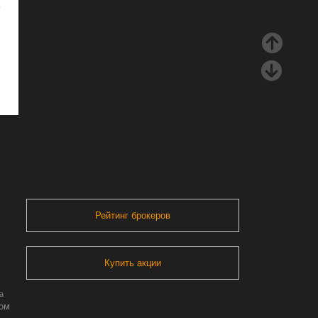
ь
Рейтинг брокеров
Купить акции
а
ром