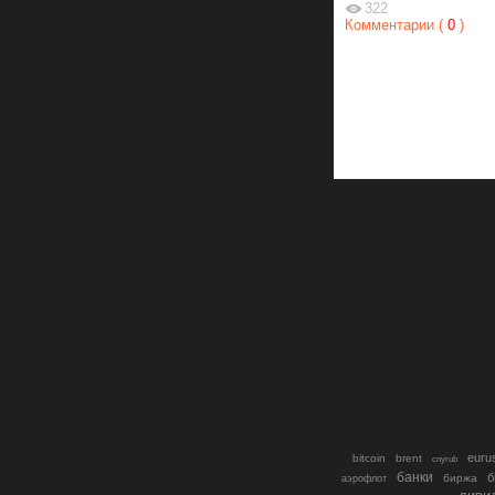
322
Комментарии (
0
)
euru
bitcoin
brent
cnyrub
банки
б
биржа
аэрофлот