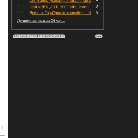
4
📺М.Видео: успешное погашение любимого флоатера
+50
0
📈ИНФЛЯЦИЯ В РОССИИ: недельная дефляция, но в годовом выражении рост 😢
+49
Дефолт ЕвроТранса: конвейер работает исправно
8
Лучшие записи за 24 часа
РЕКЛАМА • CONFA.SMART-LAB.RU
0