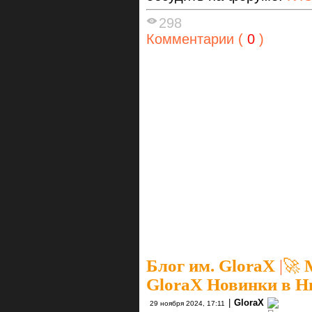
298
Комментарии (
0
)
Блог им. GloraX
|
🚀 
GloraX Новинки в Н
|
GloraX
29 ноября 2024, 17:11