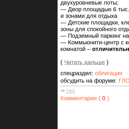
двухуровневые лоты;
— Двор площадью 6 тыс.
и зонами для отдыха
— Детские площадки, кле
зоны для спокойного отд
— Подземный паркинг на
— Коммьюнити-центр с ко
комнатой –
отличительн
(
Читать дальше
)
спецраздел:
облигации
обсудить на форуме:
ГЛО
285
Комментарии (
0
)