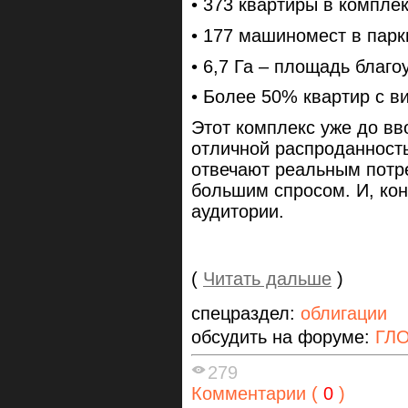
• 373 квартиры в компле
• 177 машиномест в парк
• 6,7 Га – площадь благо
• Более 50% квартир с в
Этот комплекс уже до вв
отличной распроданност
отвечают реальным потр
большим спросом. И, кон
аудитории.
(
Читать дальше
)
спецраздел:
облигации
обсудить на форуме:
ГЛО
279
Комментарии (
0
)