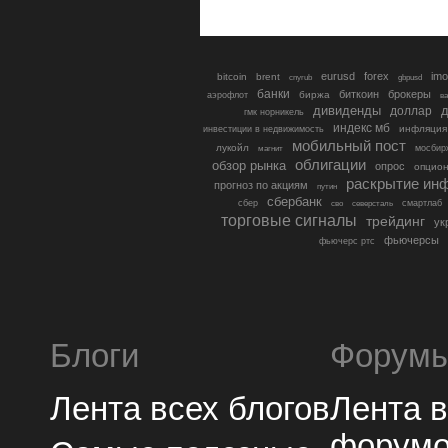
eurusd
forex
imo
bitcoin
brent
cnyrub
gbpusd
банки
биткоин
брокеры
биржа
аэрофлот
в
дивиденды
доллар
д
гмк норникель
индекс мб
инфляция
инвестиции в недвижимость
мобильный пост
лукойл
мосбир
магнит
облигации
обзор рынка
опрос
опцио
раскрытие ин
прогноз по акциям
путин
сбербанк
сбер
северсталь
смартлаб
сво
торговые сигналы
трейдинг
ук
фьючерсы
фьючерс ртс
Блоги
Форум
Лента всех блогов
Лента 
форум