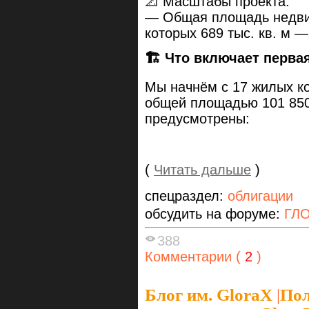
📐 Масштабы проекта:
— Общая площадь недвиж
которых 689 тыс. кв. м 
🏗
️ Что включает перва
Мы начнём с 17 жилых ко
общей площадью 101 850 
предусмотрены:
(
Читать дальше
)
спецраздел:
облигации
обсудить на форуме:
ГЛО
388
Комментарии (
2
)
Блог им. GloraX
|
Пол