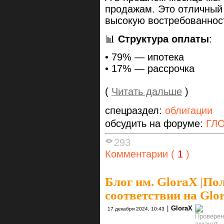
продажам. Это отличный 
высокую востребованност
📊
Структура оплаты
:
• 79% — ипотека
• 17% — рассрочка
(
Читать дальше
)
спецраздел:
облигации
обсудить на форуме:
ГЛО
293
Комментарии (
1
)
Блог им. GloraX
|
Пол
соответствии на Glo
|
GloraX
17 декабря 2024, 10:43