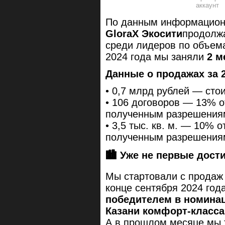
По данным информационн
GloraX Экосити
продолжа
среди лидеров по объема
2024 года мы заняли
2 м
Данные о продажах за 
•
0,7 млрд рублей — сто
•
106 договоров — 13% о
полученным разрешениям
•
3,5 тыс. кв. м. — 10% 
полученным разрешениям
🏙️
Уже не первые дост
Мы стартовали с продаж
конце сентября 2024 года
победителем в номина
Казани комфорт-класса
А в прошлом месяце мы 