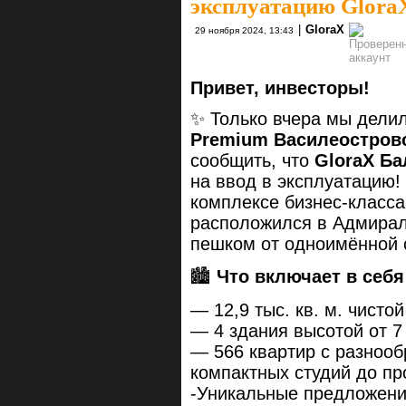
эксплуатацию Glora
|
GloraX
29 ноября 2024, 13:43
Привет, инвесторы!
✨ Только вчера мы дели
Premium Василеостров
сообщить, что
GloraX Ба
на ввод в эксплуатацию! 
комплексе бизнес-класса
расположился в Адмиралт
пешком от одноимённой 
🏙️
Что включает в себя
— 12,9 тыс. кв. м. чист
— 4 здания высотой от 7 
— 566 квартир с разноо
компактных студий до пр
-Уникальные предложения