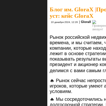
Блог им. GloraX
|
Про
уст: кейс GloraX
|
GloraX
10 декабря 2024, 12:26
Рынок российской недви
времена, и мы считаем, ч
компании, которые наход
лежит в основе стратеги
показывать результаты в
президент и акционер ко
делимся с вами самым гл
🔥 Рынок сейчас непрост
игроков, которые умеют 
условиям.
🔥 Мы сосредоточились н
долгосрочной стратегии.