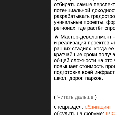
отбирать самые перспект
потенциальной доходност
разрабатывать градостр
уникальные проекты, фо
регионах, где растёт спр
🔥 Мастер-девелопмент 
и реализация проектов 
ранних стадиях, когда е
кратчайшие сроки получ
общей сложности на это 
повышает стоимость про
подготовка всей инфрас
школ, дорог, парков.
(
Читать дальше
)
спецраздел:
облигации
обсудить на форуме:
ГЛО