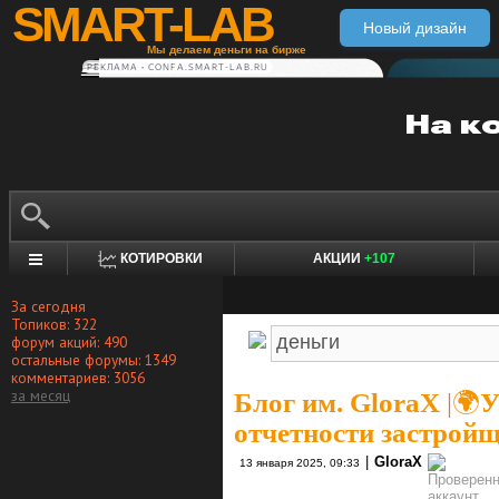
SMART-LAB
Новый дизайн
Мы делаем деньги на бирже
РЕКЛАМА • CONFA.SMART-LAB.RU
КОТИРОВКИ
АКЦИИ
+107
За сегодня
Топиков: 322
форум акций: 490
остальные форумы: 1349
комментариев: 3056
за месяц
Блог им. GloraX
|
🌍У
отчетности застрой
|
GloraX
13 января 2025, 09:33