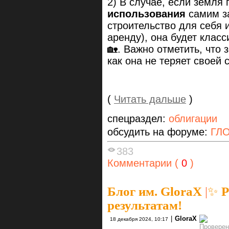
2) В случае, если земля
использования
самим з
строительство для себя 
аренду), она будет клас
🏡. Важно отметить, что
как она не теряет своей
(
Читать дальше
)
спецраздел:
облигации
обсудить на форуме:
ГЛО
383
Комментарии (
0
)
Блог им. GloraX
|
✨ Р
результатам!
|
GloraX
18 декабря 2024, 10:17