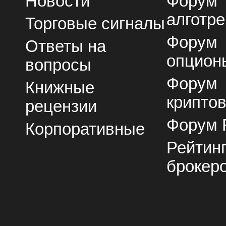
Новости
Форум
алготре
Торговые сигналы
Форум
Ответы на
опцион
вопросы
Форум
Книжные
крипто
рецензии
Форум 
Корпоративные
Рейтин
брокер