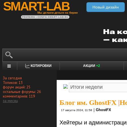
SMART-LAB
Новый дизайн
Мы делаем деньги на бирже
РЕКЛАМА • CONFA.SMART-LAB.RU
КОТИРОВКИ
АКЦИИ
+2
За сегодня
Топиков: 13
форум акций: 25
остальные форумы: 26
комментариев: 119
за месяц
Блог им. GhostFX
|
Но
|
GhostFX
17 августа 2024, 11:58
Хейтеры и администраци