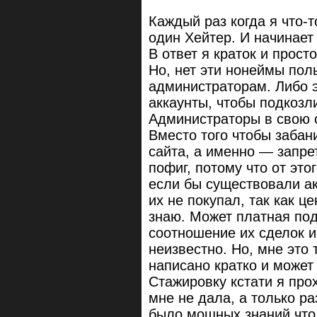
Каждый раз когда я что-
один Хейтер. И начинает 
В ответ я краток и прос
Но, нет эти нонеймы по
администраторам. Либо э
аккаунты, чтобы подкозл
Администраторы в свою о
Вместо того чтобы забан
сайта, а именно — запре
пофиг, потому что от это
если бы существовали ак
их не покупал, так как ц
знаю. Может платная под
соотношение их сделок и
неизвестно. Но, мне это
написано кратко и может
Стажировку кстати я про
мне не дала, а только ра
было мощных знаний что