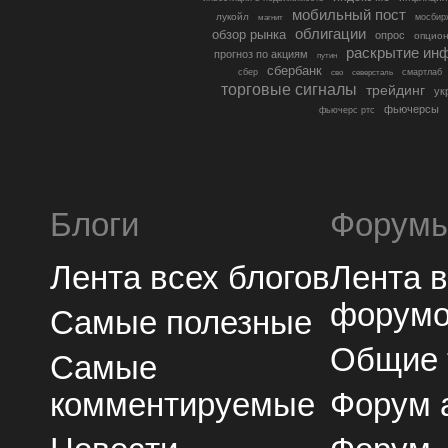
мобильный пост
лукойл
мосбир
магнит
облигации
обзор рынка
опрос
опцио
раскрытие ин
прогноз по акциям
путин
сбербанк
сбер
северсталь
смартлаб
сво
торговые сигналы
трейдинг
ук
фьючерсы
фьючерс ртс
Блоги
Форум
Лента всех блогов
Лента 
форум
Самые полезные
Общие
Самые
комментируемые
Форум 