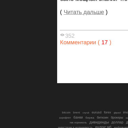
(
Читать дальше
)
352
Комментарии (
17
)
eurusd
forex
imo
bitcoin
brent
cnyrub
gbpusd
банки
биткоин
брокеры
биржа
аэрофлот
в
дивиденды
доллар
д
гмк норникель
индекс мб
инфляция
инвестиции в недвижимость