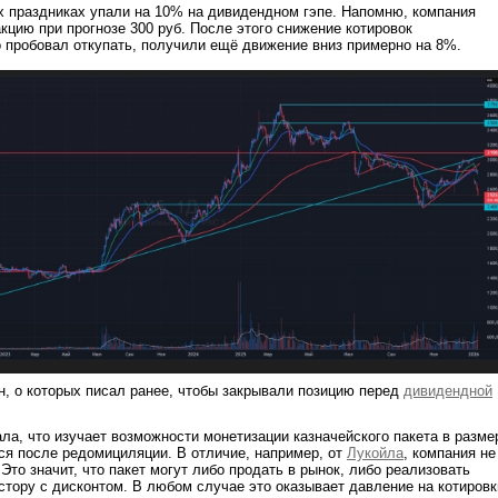
х праздниках упали на 10% на дивидендном гэпе. Напомню, компания
акцию при прогнозе 300 руб. После этого снижение котировок
о пробовал откупать, получили ещё движение вниз примерно на 8%.
н, о которых писал ранее, чтобы закрывали позицию перед
дивидендной
ла, что изучает возможности монетизации казначейского пакета в разме
ся после редомициляции. В отличие, например, от
Лукойла
, компания не
 Это значит, что пакет могут либо продать в рынок, либо реализовать
стору с дисконтом. В любом случае это оказывает давление на котировк