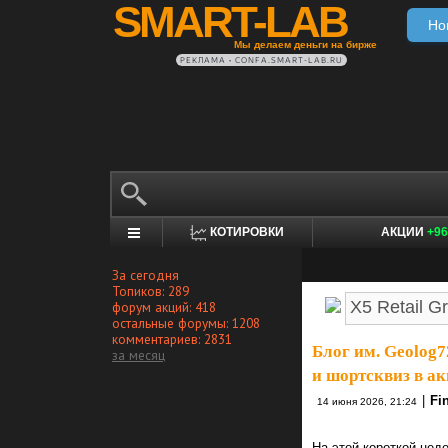
SMART-LAB
Но
Мы делаем деньги на бирже
РЕКЛАМА • CONFA.SMART-LAB.RU
КОТИРОВКИ
АКЦИИ
+96
За сегодня
Топиков: 289
форум акций: 418
остальные форумы: 1208
комментариев: 2831
Блог им. Geolog7
за месяц
и шортсквиз в а
|
Fi
14 июня 2026, 21:24
На этой короткой неде