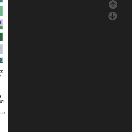
ск
х
я
дут
аве