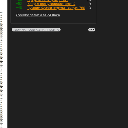
Артур Хейс о пузыре ИИ
16
+52
Когда я начну зарабатывать?
9
+48
Лучшие бумаги недели. Выпуск 780 – обновления для пятницы
3
Лучшие записи за 24 часа
РЕКЛАМА • CONFA.SMART-LAB.RU