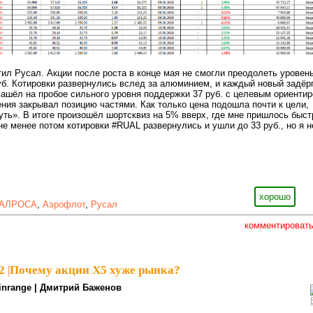
ил Русал. Акции после роста в конце мая не смогли преодолеть уровен
уб. Котировки развернулись вслед за алюминием, и каждый новый задёр
Зашёл на пробое сильного уровня поддержки 37 руб. с целевым ориенти
ения закрывал позицию частями. Как только цена подошла почти к цели,
нуть». В итоге произошёл шортсквиз на 5% вверх, где мне пришлось быст
не менее потом котировки #RUAL развернулись и ушли до 33 руб., но я н
хорошо
АЛРОСА
,
Аэрофлот
,
Русал
комментироват
2
|
Почему акции X5 хуже рынка?
inrange | Дмитрий Баженов