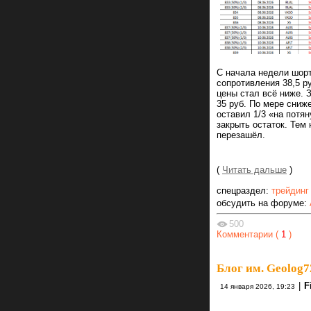
С начала недели шорт
сопротивления 38,5 р
цены стал всё ниже. 
35 руб. По мере сниж
оставил 1/3 «на потя
закрыть остаток. Тем 
перезашёл.
(
Читать дальше
)
спецраздел:
трейдинг
обсудить на форуме:
500
Комментарии (
1
)
Блог им. Geolog7
|
F
14 января 2026, 19:23