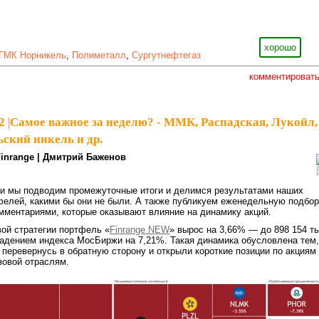
хорошо
ГМК Норникель
,
Полиметалл
,
Сургутнефтегаз
комментироват
2
|
Самое важное за неделю? - ММК, Распадская, Лукойл,
ский никель и др.
Finrange | Дмитрий Баженов
ли мы подводим промежуточные итоги и делимся результатами наших
елей, какими бы они не были. А также публикуем еженедельную подбор
мментариями, которые оказывают влияние на динамику акций.
вой стратегии портфель «
Finrange NEW
» вырос на 3,66% — до 898 154 ты
падением индекса МосБиржи на 7,21%. Такая динамика обусловлена тем,
 перевернусь в обратную сторону и открыли короткие позиции по акциям
зовой отраслям.