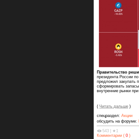
Правительство реши
президента России п
предложил закупать п
сформировать запасы,
внутренние рынки при
(
Читать дальше
)
спецраздел:
Акции
обсудить на форуме:
543
|
★1
Комментарии (
0
)