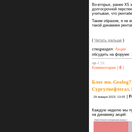
Во-вторых, ранее X5 
долгосрочной перспек
учитывая, что рентаб
Таким образом, я не 
такой динамике рента
(
Читать дальше
)
спецраздел:
Акции
обсудить на форуме:
4.5К
Комментарии (
8
)
Блог им. Geolog7
Сургутнефтегаз,
|
F
29 января 2023, 13:05
Каждую неделю мы пу
на динамику акций.