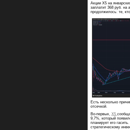
Акции X5 на январски
заплатит 368 руб. на 
продолжилось: те, кт
Есть несколько причи
отсечкой.
Во-первых,
X5
сообща
9,7%, который появил
планирует его гасить.
стратегическому инве