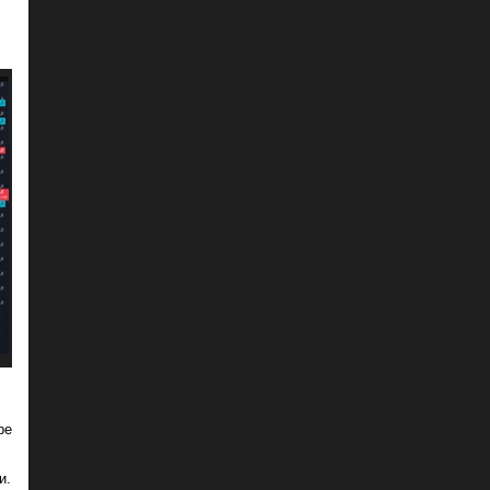
ре
и.