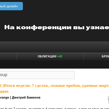
вый дизайн
ОБЛИГАЦИИ
+42
БРО
2
|
Итоги недели: 7 сделок, ложные пробои, удачные шор
кциях
nrange | Дмитрий Баженов
ле было 7 сделок, из которых 4 закрылись в минус, и только одна из них