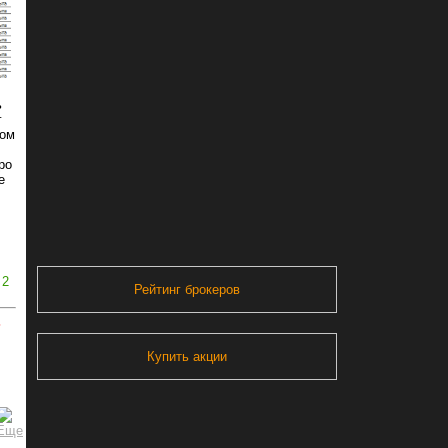
ь
г
ром
ро
е
2
Рейтинг брокеров
ь
Купить акции