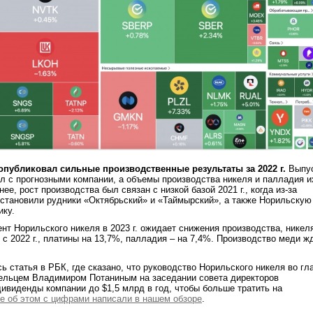
опубликовал сильные производственные результаты за 2022 г.
Выпу
л с прогнозными компании, а объемы производства никеля и палладия и
ее, рост производства был связан с низкой базой 2021 г., когда из-за
становили рудники «Октябрьский» и «Таймырский», а также Норильскую
ику.
т Норильского никеля в 2023 г. ожидает снижения производства, никел
 с 2022 г., платины на 13,7%, палладия – на 7,4%. Производство меди ж
ь статья в РБК, где сказано, что руководство Норильского никеля во гл
ельцем Владимиром Потаниным на заседании совета директоров
ивиденды компании до $1,5 млрд в год, чтобы больше тратить на
е об этом с цифрами написали в нашем обзоре
.