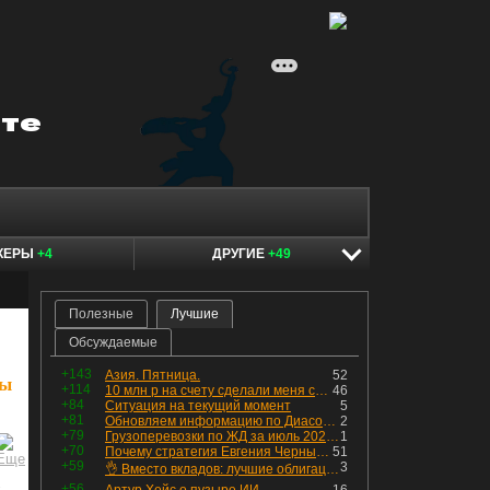
КЕРЫ
+4
ДРУГИЕ
+49
Полезные
Лучшие
Обсуждаемые
+143
Азия. Пятница.
52
ты
+114
10 млн р на счету сделали меня счастливым? Ожидание vs Реальность!
46
+84
Ситуация на текущий момент
5
+81
Обновляем информацию по Диасофту: дивиденды и выкуп
2
+79
Грузоперевозки по ЖД за июль 2026 г. — четвёртый месяц подряд роста, чёрные металлы на уровне прошлого года, а каменный уголь в плюсе.
1
+70
Почему стратегия Евгения Черных приведет вас к убыткам в 2026 году
51
+59
3
👌 Вместо вкладов: лучшие облигации — только супер надёжные
 –
+56