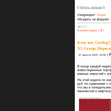
(
Читать дальше
)
спецраздел:
Акции
обсудить на форуме:
410
Комментарии (
0
)
Блог им. Geolog7
X5 Group, Нориль
|
07 августа 2022, 10:06
В конце каждой неде
инвестиционных портф
важных новостей с ко
На этой неделе по но
руб. по сравнению с 
что мы в понедельник
банковской и нефтега