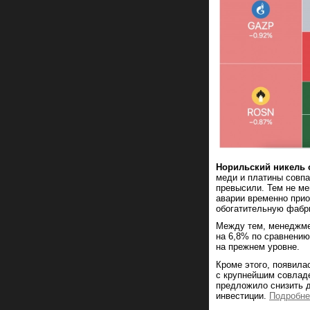
Норильский никель 
меди и платины совпа
превысили. Тем не мен
аварии временно прио
обогатительную фабр
Между тем, менеджмен
на 6,8% по сравнению
на прежнем уровне.
Кроме этого, появилас
с крупнейшим совлад
предложило снизить д
инвестиции.
Подробне