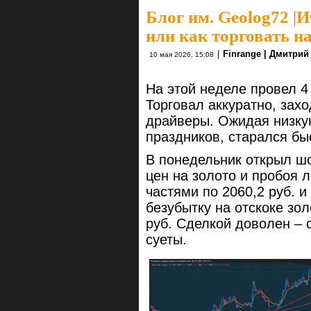
Блог им. Geolog72
|
И
или как торговать н
|
Finrange | Дмитри
10 мая 2026, 15:08
На этой неделе провел 4
Торговал аккуратно, захо
драйверы. Ожидая низку
праздников, старался бы
В понедельник открыл ш
цен на золото и пробоя 
частями по 2060,2 руб. и 
безубытку на отскоке зол
руб. Сделкой доволен – 
суеты.