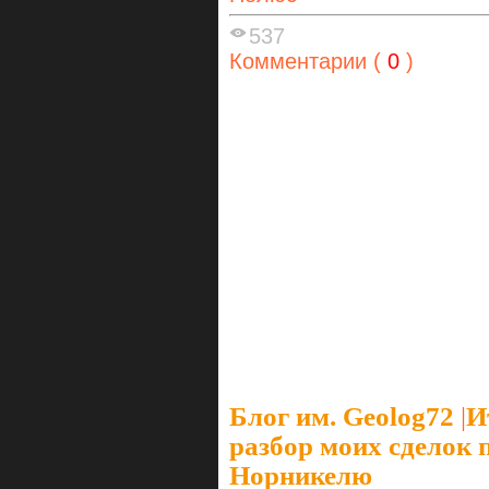
537
Комментарии (
0
)
Блог им. Geolog72
|
И
разбор моих сделок 
Норникелю