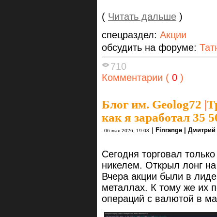
(
Читать дальше
)
спецраздел:
Акции
обсудить на форуме:
Тат
710
Комментарии (
0
)
Блог им. Geolog72
|
Т
как я заработал 35 
|
Finrange | Дмитри
06 мая 2026, 19:03
Сегодня торговал только
никелем. Открыл лонг на
Вчера акции были в лиде
металлах. К тому же их 
операций с валютой в ма