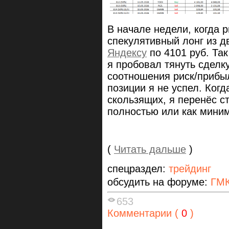
В начале недели, когда 
спекулятивный лонг из д
Яндексу
по 4101 руб. Так
я пробовал тянуть сделк
соотношения риск/прибыл
позиции я не успел. Когд
скользящих, я перенёс с
полностью или как миним
(
Читать дальше
)
спецраздел:
трейдинг
обсудить на форуме:
ГМК
653
Комментарии (
0
)