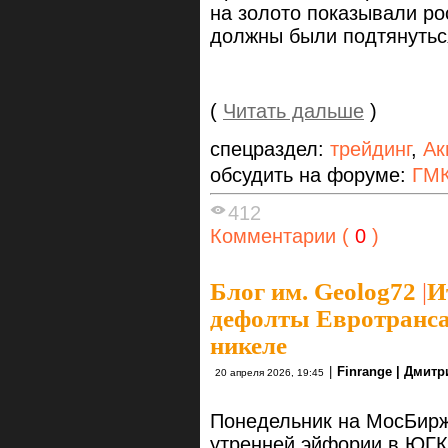
на золото показывали ро
должны были подтянутьс
(
Читать дальше
)
спецраздел:
трейдинг
,
Ак
обсудить на форуме:
ГМК
412
Комментарии (
0
)
Блог им. Geolog72
|
И
дефолты Евротранса
никеле
|
Finrange | Дмит
20 апреля 2026, 19:45
Понедельник на МосБирж
утренней эйфории в ЮГК 