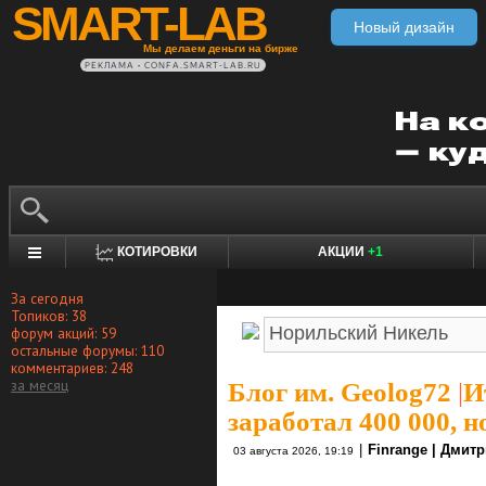
SMART-LAB
Новый дизайн
Мы делаем деньги на бирже
РЕКЛАМА • CONFA.SMART-LAB.RU
КОТИРОВКИ
АКЦИИ
+1
За сегодня
Топиков: 38
форум акций: 59
остальные форумы: 110
комментариев: 248
за месяц
Блог им. Geolog72
|
И
заработал 400 000, 
|
Finrange | Дмит
03 августа 2026, 19:19