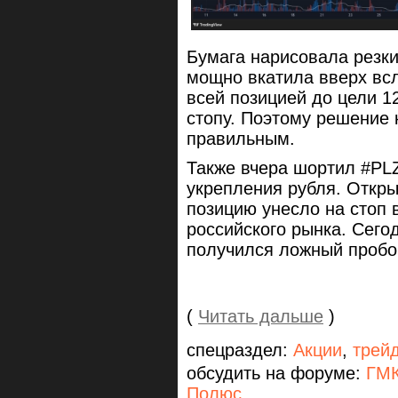
Бумага нарисовала резки
мощно вкатила вверх всл
всей позицией до цели 1
стопу. Поэтому решение
правильным.
Также вчера шортил #PLZ
укрепления рубля. Откр
позицию унесло на стоп
российского рынка. Сего
получился ложный пробой
(
Читать дальше
)
спецраздел:
Акции
,
трей
обсудить на форуме:
ГМК
Полюс