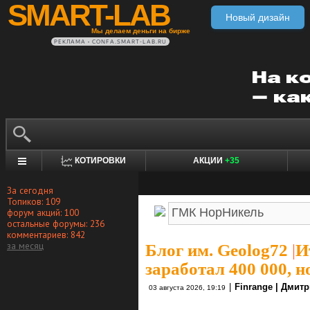
SMART-LAB
Новый дизайн
Мы делаем деньги на бирже
РЕКЛАМА • CONFA.SMART-LAB.RU
КОТИРОВКИ
АКЦИИ
+35
За сегодня
Топиков: 109
форум акций: 100
остальные форумы: 236
комментариев: 842
за месяц
Блог им. Geolog72
|
И
заработал 400 000, 
|
Finrange | Дмит
03 августа 2026, 19:19