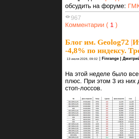
обсудить на форуме:
ГМК
967
Комментарии (
1
)
Блог им. Geolog72
|
И
-4,8% по индексу. Тр
|
Finrange | Дмитр
13 июля 2026, 09:02
На этой неделе было всег
плюс. При этом 3 из них
стоп-лоссов.