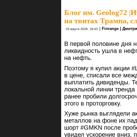
Блог им. Geolog72
|
И
на твитах Трампа, с
|
Finrange | Дмитр
23 марта 2026, 19:43
В первой половине дня н
ликвидность ушла в нефт
на нефть.
Поэтому я купил акции #
в цене, списали все ме
выплатить дивиденды. Те
локальной линии тренда 
ранее пробили долгосро
этого в проторговку.
Хуже рынка выглядели а
металлов на фоне их паде
шорт #GMKN после пробо
увидел ускорение вниз, п