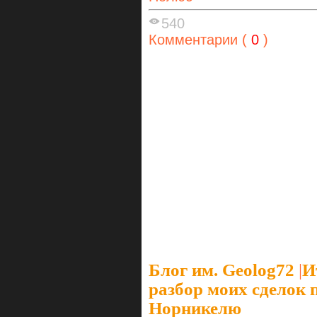
540
Комментарии (
0
)
Блог им. Geolog72
|
И
разбор моих сделок 
Норникелю