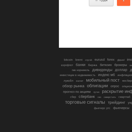
eurusd
forex
imo
bitcoin
brent
cnyrub
gbpusd
банки
биткоин
брокеры
биржа
аэрофлот
в
дивиденды
доллар
д
гмк норникель
индекс мб
инфляция
инвестиции в недвижимость
мобильный пост
лукойл
мосбир
магнит
облигации
обзор рынка
опрос
опцио
раскрытие ин
прогноз по акциям
путин
сбербанк
сбер
северсталь
смартлаб
сво
торговые сигналы
трейдинг
ук
фьючерсы
фьючерс ртс