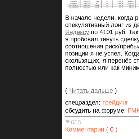
В начале недели, когда 
спекулятивный лонг из д
Яндексу
по 4101 руб. Так
я пробовал тянуть сделк
соотношения риск/прибыл
позиции я не успел. Когд
скользящих, я перенёс с
полностью или как миним
(
Читать дальше
)
спецраздел:
трейдинг
обсудить на форуме:
ГМК
655
Комментарии (
0
)