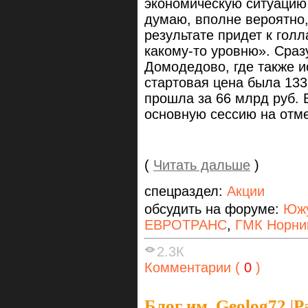
экономическую ситуацию 
думаю, вполне вероятно,
результате придет к гол
какому-то уровню». Сраз
Домодедово, где также и
стартовая цена была 133
прошла за 66 млрд руб. 
основную сессию на отме
(
Читать дальше
)
спецраздел:
Акции
обсудить на форуме:
Южу
ЕВРОТРАНС
,
ГМК Норни
2.3К
Комментарии (
0
)
Блог им. Geolog72
|
Р