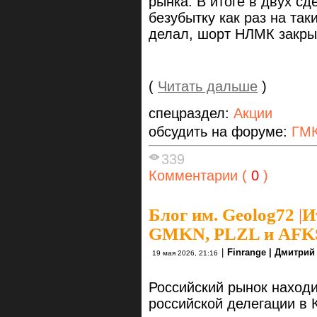
рынка. В итоге в двух с
безубытку как раз на так
делал, шорт НЛМК закры
(
Читать дальше
)
спецраздел:
Акции
обсудить на форуме:
ГМК
339
Комментарии (
0
)
Блог им. Geolog72
|
И
GMKN, PLZL и AFKS
|
Finrange | Дмитри
19 мая 2026, 21:16
Российский рынок находи
российской делегации в 