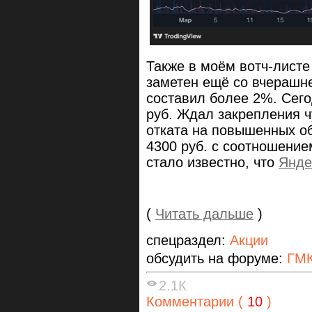
Также в моём вотч-листе
заметен ещё со вчерашне
составил более 2%. Сег
руб. Ждал закрепления ч
отката на повышенных об
4300 руб. с соотношением
стало известно, что
Янде
(
Читать дальше
)
спецраздел:
Акции
обсудить на форуме:
ГМК
2.1К
Комментарии (
10
)