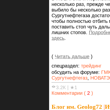
несколько раз, прежде че
выбило бы несколько раз
Сургутнефтегаза достато
чтобы полностью отбить 
поставить стоп чуть дал
лишних стопов.
Подробне
здесь
.
(
Читать дальше
)
спецраздел:
трейдинг
обсудить на форуме:
ГМК
Сургутнефтегаз
,
НОВАТЭ
3.2К
|
★1
Комментарии (
2
)
Блог им. Geolog72
|
И