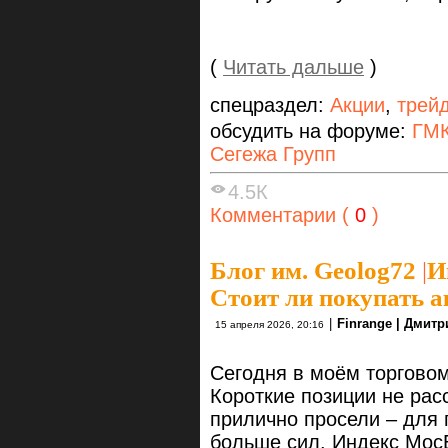
(
Читать дальше
)
спецраздел:
Акции
,
трей
обсудить на форуме:
ГМК
Сегежа Групп
4.5К
Комментарии (
0
)
Блог им. Geolog72
|
И
Стоит ли покупать 
|
Finrange | Дмит
15 апреля 2026, 20:16
Сегодня в моём торговом
Короткие позиции не расс
прилично просели – для
больше сил. Индекс Мос