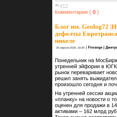
412
Комментарии (
0
)
Блог им. Geolog72
|
И
дефолты Евротранса
никеле
|
Finrange | Дмит
20 апреля 2026, 19:45
Понедельник на МосБирж
утренней эйфории в ЮГК 
рынок переваривает ново
решил занять выжидател
произошло сегодня и поч
На утренней сессии акц
«планку» на новости о то
оценен для продажи в 14
активами – 162 млрд руб