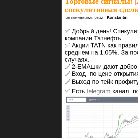
Торговые сигналы!
|
спекулятивная сделк
|
Konstantin
26 сентября 2024, 06:32
✅ Добрый день! Спекулят
компании Татнефть
✅ Акции TATN как правило
среднем на 1,05%. За по
случаях.
✅ 2-ЕМАшки дают добро н
✅ Вход по цене открыти
✅ Выход по тейк профиту
✅ Есть
telegram
канал, п