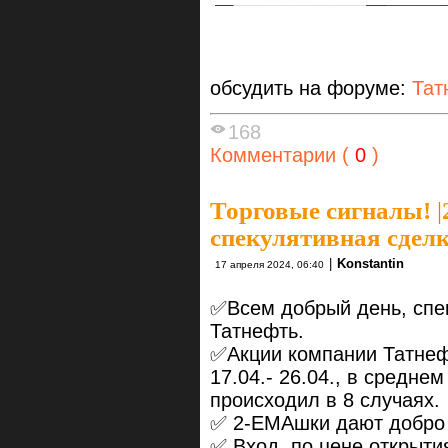
обсудить на форуме:
Тат
168
Комментарии (
0
)
Торговые сигналы!
|
спекулятивная сделк
|
Konstantin
17 апреля 2024, 06:40
✅Всем добрый день, спек
Татнефть.
✅Акции компании Татнефт
17.04.- 26.04., в средне
происходил в 8 случаях.
✅ 2-ЕМАшки дают добро н
✅ Вход по цене открыти