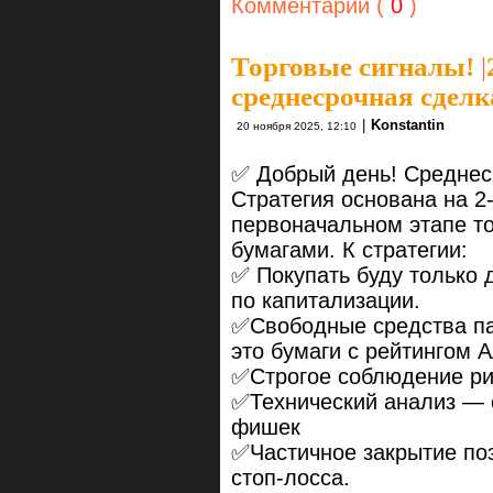
Комментарии (
0
)
Торговые сигналы!
|
среднесрочная сделк
|
Konstantin
20 ноября 2025, 12:10
✅ Добрый день! Среднес
Стратегия основана на 2
первоначальном этапе т
бумагами. К стратегии:
✅ Покупать буду только
по капитализации.
✅Свободные средства па
это бумаги с рейтингом 
✅Строгое соблюдение р
✅Технический анализ — 
фишек
✅Частичное закрытие по
стоп-лосса.