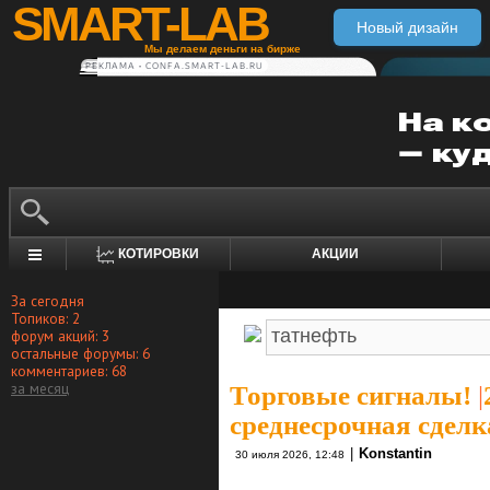
SMART-LAB
Новый дизайн
Мы делаем деньги на бирже
РЕКЛАМА • CONFA.SMART-LAB.RU
КОТИРОВКИ
АКЦИИ
За сегодня
Топиков: 2
форум акций: 3
остальные форумы: 6
комментариев: 68
за месяц
Торговые сигналы!
|
среднесрочная сделк
|
Konstantin
30 июля 2026, 12:48