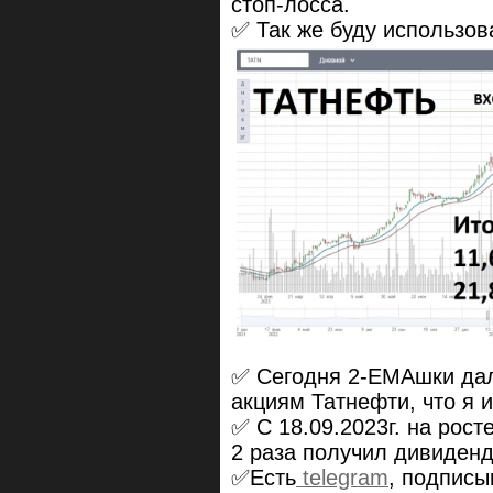
стоп-лосса.
✅ Так же буду использов
✅ Сегодня 2-EMAшки дал
акциям Татнефти, что я и
✅ С 18.09.2023г. на рост
2 раза получил дивиден
✅Есть
telegram
, подписы