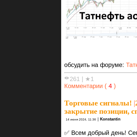
обсудить на форуме:
Тат
261
|
★1
Комментарии (
4
)
Торговые сигналы!
|
закрытие позиции, с
|
Konstantin
14 июня 2024, 11:36
✅ Всем добрый день! Сег