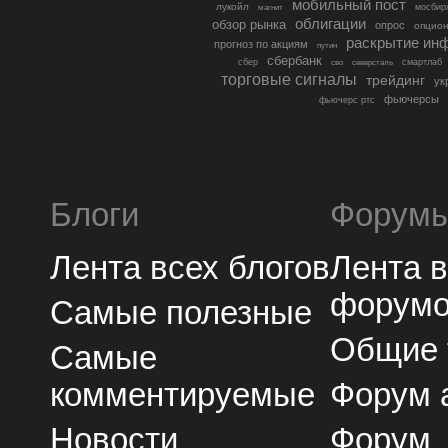
мобильный пост
лукойл
мосбир
магнит
облигации
обзор рынка
опрос
опцио
раскрытие ин
прогноз по акциям
путин
сбербанк
сбер
северсталь
смартлаб
сво
торговые сигналы
трейдинг
ук
фьючерсы
фьючерс ртс
Блоги
Форум
Лента всех блогов
Лента 
форум
Самые полезные
Общие
Самые
комментируемые
Форум 
Новости
Форум