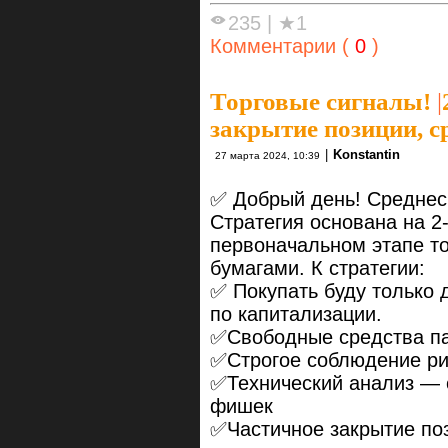
235
|
★1
Комментарии (
0
)
Торговые сигналы!
|
закрытие позиции, с
|
Konstantin
27 марта 2024, 10:39
✅ Добрый день! Среднес
Стратегия основана на 2
первоначальном этапе т
бумагами. К стратегии:
✅ Покупать буду только
по капитализации.
✅Свободные средства па
✅Строгое соблюдение р
✅Технический анализ — 
фишек
✅Частичное закрытие по