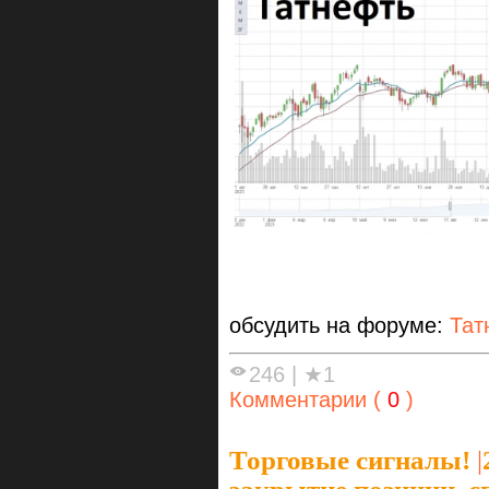
обсудить на форуме:
Тат
246
|
★1
Комментарии (
0
)
Торговые сигналы!
|