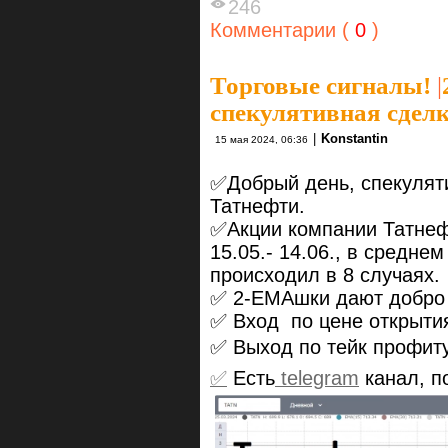
246
Комментарии (
0
)
Торговые сигналы!
|
спекулятивная сделк
|
Konstantin
15 мая 2024, 06:36
✅Добрый день, спекуляти
Татнефти.
✅Акции компании Татнефт
15.05.- 14.06., в средне
происходил в 8 случаях.
✅ 2-ЕМАшки дают добро н
✅ Вход по цене открыти
✅ Выход по тейк профиту
✅
Есть
telegram
канал, п