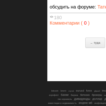
обсудить на форуме:
Тат
180
Комментарии (
0
)
← туда
eurusd
forex
imo
bitcoin
brent
cnyrub
gbpusd
банки
биткоин
брокеры
биржа
аэрофлот
в
дивиденды
доллар
д
гмк норникель
индекс мб
инфляция
инвестиции в недвижимость