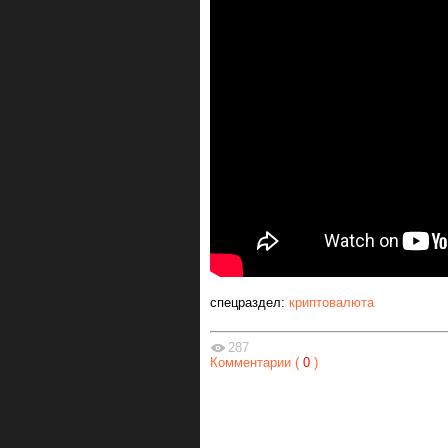
спецраздел:
криптовалюта
287
Комментарии (
0
)