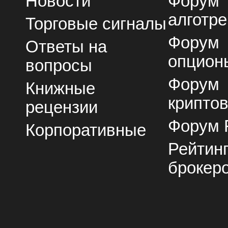
Новости
Форум
алготре
Торговые сигналы
Форум
Ответы на
опцион
вопросы
Форум
Книжные
крипто
рецензии
Форум 
Корпоративные
Рейтин
брокер