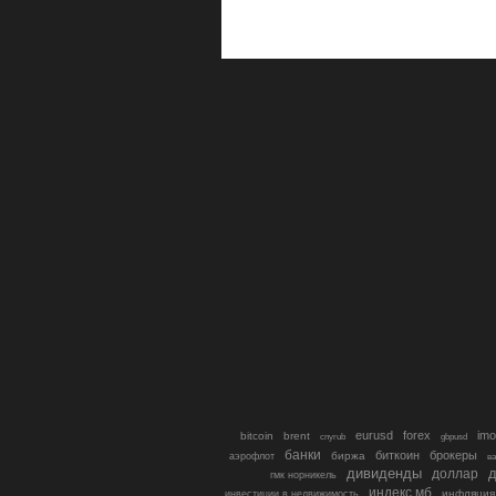
eurusd
forex
imo
bitcoin
brent
cnyrub
gbpusd
банки
биткоин
брокеры
биржа
аэрофлот
в
дивиденды
доллар
д
гмк норникель
индекс мб
инфляция
инвестиции в недвижимость