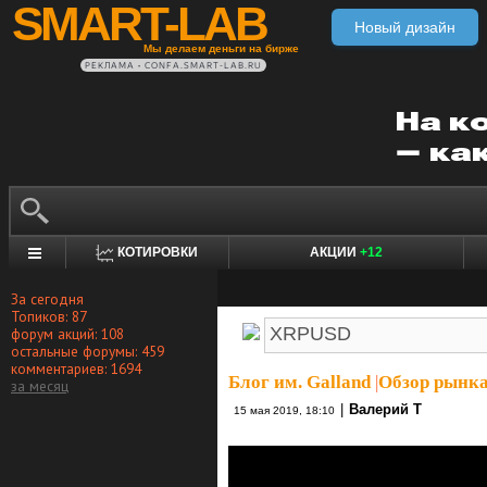
SMART-LAB
Новый дизайн
Мы делаем деньги на бирже
РЕКЛАМА • CONFA.SMART-LAB.RU
КОТИРОВКИ
АКЦИИ
+12
За сегодня
Топиков: 87
форум акций: 108
остальные форумы: 459
комментариев: 1694
Блог им. Galland
|
Обзор рынка
за месяц
|
Валерий Т
15 мая 2019, 18:10