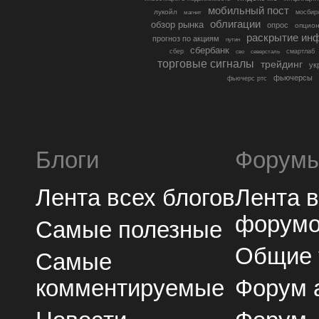
мобильный пост
лукойл
мосбир
магнит
облигации
обзор рынка
опрос
опцио
раскрытие ин
прогноз по акциям
путин
сбербанк
сбер
северсталь
смартлаб
сво
торговые сигналы
трейдинг
ук
фьючерсы
фьючерс ртс
Блоги
Форум
Лента всех блогов
Лента 
форум
Самые полезные
Общие
Самые
комментируемые
Форум 