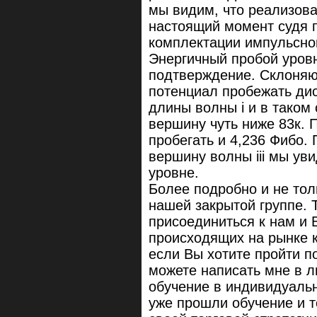
мы видим, что реализова
настоящий момент судя п
комплектации импульсной
Энергичный пробой уров
подтверждение. Склоняюсь
потенциал пробежать дис
длины волны i и в таком
вершину чуть ниже 83к. 
пробегать и 4,236 Фибо.
вершину волны iii мы ув
уровне.
Более подробно и не тол
нашей закрытой группе. 
присоединиться к нам и 
происходящих на рынке к
если Вы хотите пройти по
можете написать мне в л
обучение в индивидуаль
уже прошли обучение и т