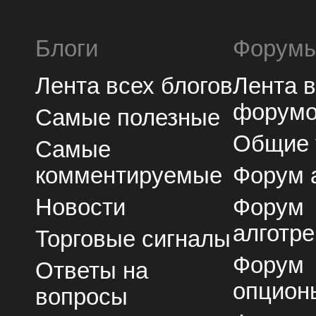
Блоги
Форум
Лента всех блогов
Лента 
форум
Самые полезные
Общие
Самые
комментируемые
Форум 
Новости
Форум
алготре
Торговые сигналы
Форум
Ответы на
опцион
вопросы