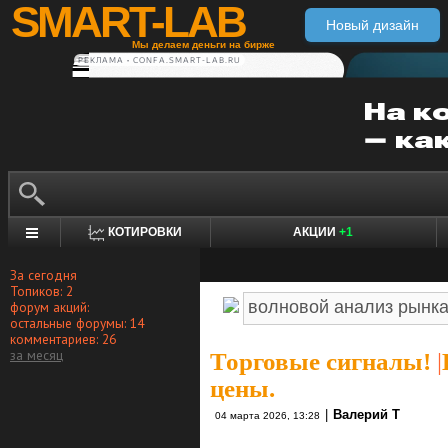
SMART-LAB
Новый дизайн
Мы делаем деньги на бирже
РЕКЛАМА • CONFA.SMART-LAB.RU
КОТИРОВКИ
АКЦИИ
+1
За сегодня
Топиков: 2
форум акций:
остальные форумы: 14
комментариев: 26
за месяц
Торговые сигналы!
|
цены.
|
Валерий Т
04 марта 2026, 13:28