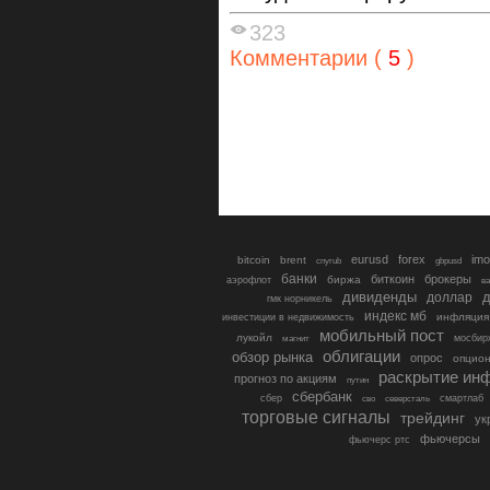
323
Комментарии (
5
)
eurusd
forex
imo
bitcoin
brent
cnyrub
gbpusd
банки
биткоин
брокеры
биржа
аэрофлот
в
дивиденды
доллар
д
гмк норникель
индекс мб
инфляция
инвестиции в недвижимость
мобильный пост
лукойл
мосбир
магнит
облигации
обзор рынка
опрос
опцио
раскрытие ин
прогноз по акциям
путин
сбербанк
сбер
северсталь
смартлаб
сво
торговые сигналы
трейдинг
ук
фьючерсы
фьючерс ртс