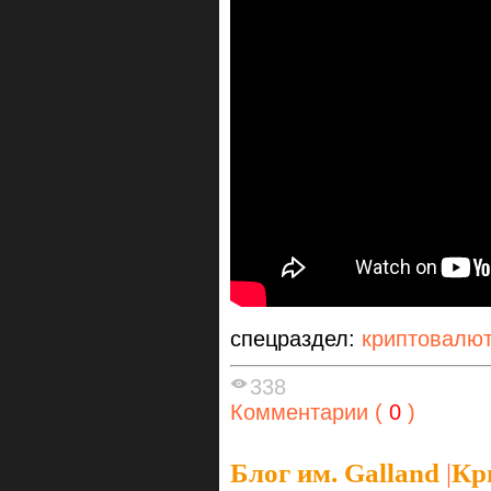
спецраздел:
криптовалю
338
Комментарии (
0
)
Блог им. Galland
|
Кр