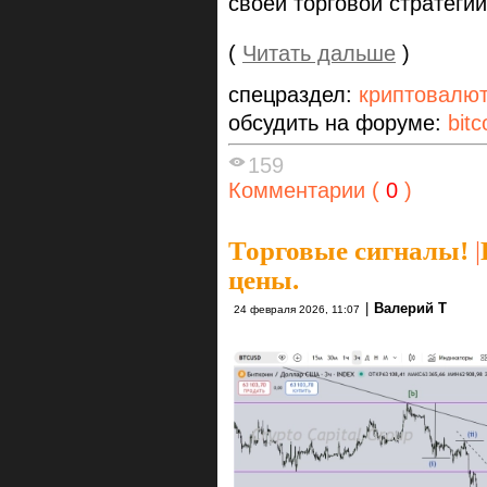
своей торговой стратеги
(
Читать дальше
)
спецраздел:
криптовалю
обсудить на форуме:
bitc
159
Комментарии (
0
)
Торговые сигналы!
|
цены.
|
Валерий Т
24 февраля 2026, 11:07