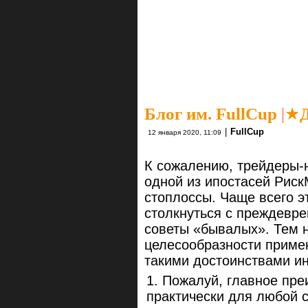
Блог им. FullCup
|
★Д
|
FullCup
12 января 2020, 11:09
К сожалению, трейдеры-
одной из ипостасей Рис
стоплоссы. Чаще всего э
столкнуться с преждевр
советы «бывалых». Тем 
целесообразности приме
такими достоинствами и
Пожалуй, главное пр
практически для любой 