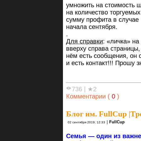
умножить на стоимость 
на количество торгуемых
сумму профита в случае 
начала сентября.
.
Для справки
: «личка» на
вверху справа страницы,
нём есть сообщения, он
и есть контакт!!! Прош
736
|
★2
Комментарии (
0
)
Блог им. FullCup
|
Тр
|
FullCup
02 сентября 2019, 12:33
Семья — один из важн