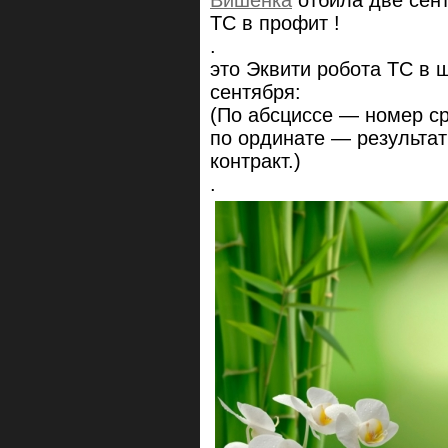
Вишенка
отбила две сен
ТС в профит !
.
это Эквити робота ТС в ш
сентября:
(По абсциссе — номер с
по ординате — результат 
контракт.)
.