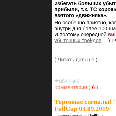
избегать больших убыт
прибыли, т.к. ТС хоро
взятого «движняка».
Но особенно приятно, ко
внутри дня более 100 шаг
И поэтому очередной
ви
убыточных трейдов
… ) н
(
Читать дальше
)
854
|
★2
Комментарии (
6
)
Торговые сигналы!
|
FullCup 03.09.2019
|
FullCup
03 сентября 2019, 09:19