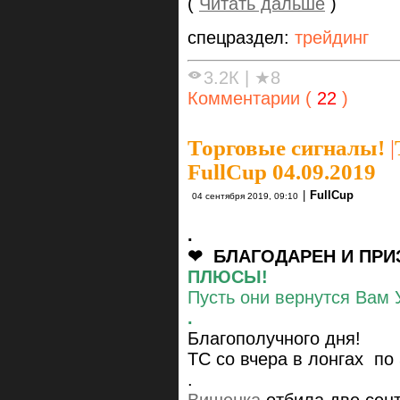
(
Читать дальше
)
спецраздел:
трейдинг
3.2К
|
★8
Комментарии (
22
)
Торговые сигналы!
|
FullCup 04.09.2019
|
FullCup
04 сентября 2019, 09:10
.
❤ БЛАГОДАРЕН И ПРИ
ПЛЮСЫ!
Пусть они вернутся Вам 
.
Благополучного дня!
ТС со вчера в лонгах по
.