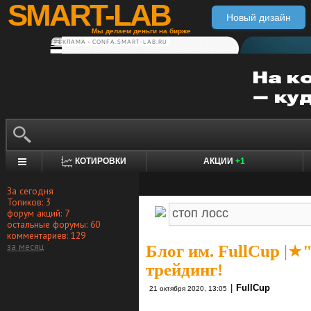
SMART-LAB
Новый дизайн
Мы делаем деньги на бирже
РЕКЛАМА • CONFA.SMART-LAB.RU
КОТИРОВКИ
АКЦИИ
+1
За сегодня
Топиков: 3
форум акций: 7
остальные форумы: 60
комментариев: 129
за месяц
Блог им. FullCup
|
★"
трейдинг!
|
FullCup
21 октября 2020, 13:05