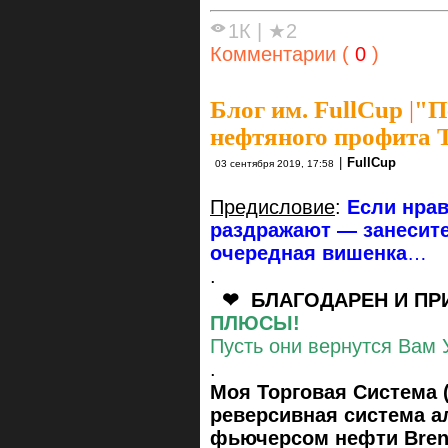
1К
|
★2
Комментарии (
0
)
Блог им. FullCup
|
"П
нефтяного профита 
|
FullCup
03 сентября 2019, 17:58
Предисловие
:
Если нрав
раздражают — занесите
очередная вишенка
…
.
❤ БЛАГОДАРЕН И ПР
ПЛЮСЫ!
Пусть они вернутся Вам 
.
Моя Торговая Система (
реверсивная система а
фьючерсом нефти Bren