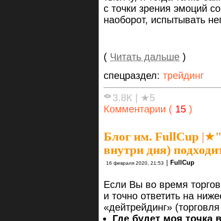
с точки зрения эмоций с
наоборот, испытывать не
(
Читать дальше
)
спецраздел:
трейдинг
3.8К
|
★5
Комментарии (
15
)
Блог им. FullCup
|
★"
внутри дня) подходи
|
FullCup
16 февраля 2020, 21:53
Если Вы во время торгов
и точно ответить на ниж
«дейтрейдинг» (торговля
Где будет моя точка 