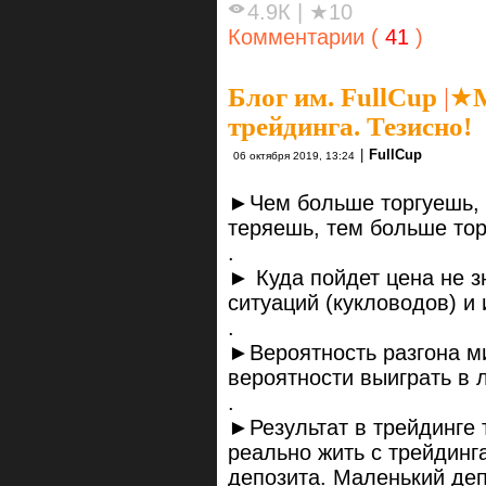
4.9К
|
★10
Комментарии (
41
)
Блог им. FullCup
|
★М
трейдинга. Тезисно!
|
FullCup
06 октября 2019, 13:24
►Чем больше торгуешь, 
теряешь, тем больше тор
.
► Куда пойдет цена не з
ситуаций (кукловодов) и
.
►Вероятность разгона м
вероятности выиграть в 
.
►Результат в трейдинге
реально жить с трейдинг
депозита. Маленький деп