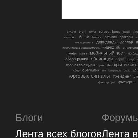
eurusd
forex
imo
bitcoin
brent
cnyrub
gbpusd
банки
биткоин
брокеры
биржа
аэрофлот
в
дивиденды
доллар
д
гмк норникель
индекс мб
инфляция
инвестиции в недвижимость
мобильный пост
лукойл
мосбир
магнит
облигации
обзор рынка
опрос
опцио
раскрытие ин
прогноз по акциям
путин
сбербанк
сбер
северсталь
смартлаб
сво
торговые сигналы
трейдинг
ук
фьючерсы
фьючерс ртс
Блоги
Форум
Лента всех блогов
Лента 