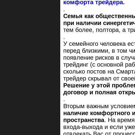
комфорта трейдера.
.
Семья как общественны
при наличии синергети
тем более, полтора, а три
.
У семейного человека ес
перед близкими, в том ч
появление рисков в случ
трейдинг (с основной ра
сколько постов на Смартл
трейдер скрывал от свое
Решение у этой пробле
договор и полная откр
.
Вторым важным условием
наличие комфортного и
пространства
. На время
входа-выхода и если уже
отвлекать Вас от процесс