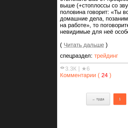
выше (+стоплоссы со зв
половина говорит: «Ты в
домашние дела, позанима
на работе», то поговорит
невидимые для неё особ
(
Читать дальше
)
спецраздел:
трейдинг
3.3К
|
★6
Комментарии (
24
)
← туда
1