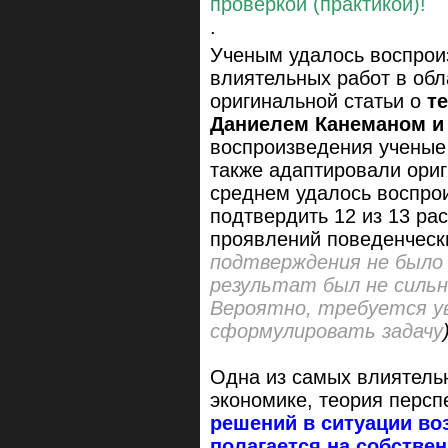
проверкой (практикой)!
.
Ученым удалось воспрои
влиятельных работ в об
оригинальной статьи о
т
Даниелем Канеманом и 
воспроизведения ученые 
также адаптировали ориг
среднем удалось воспрои
подтвердить 12 из 13 ра
проявлений поведенческ
подтверждения не было 
результат был не сильн
Вероятно, требуется у
сформулировать задачу
Одна из самых влиятель
экономике, теория персп
решений в ситуации во
полагается на собстве