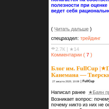
полезности при оценке
ведет себя рациональн
(
Читать дальше
)
спецраздел:
трейдинг
2.7К
|
★14
Комментарии (
7
)
Блог им. FullCup
|
★П
Канемана — Тверски
|
FullCup
27 августа 2020, 10:08
Написал ранее
★Баян п
Возникает вопрос: почем
почему никто из них не 