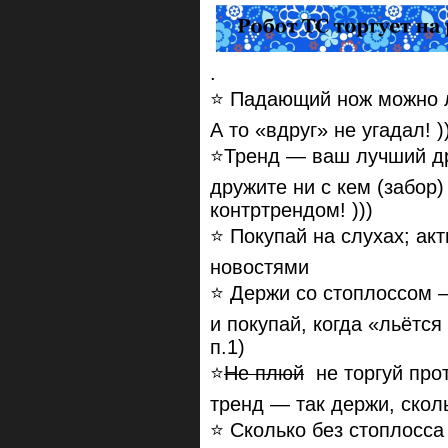
.
⭐️ Падающий нож можно л
А то «вдруг» не угадал! )
⭐️Тренд — ваш лучший др
дружите ни с кем (забор
контртрендом! )))
⭐️
Покупай на слухах; ак
новостями
⭐️ Держи со стоплоссом 
и покупай, когда «льётся
п.1)
⭐️
Не плюй
не торгуй прот
тренд — так держи, скол
⭐️ Сколько без стоплосс