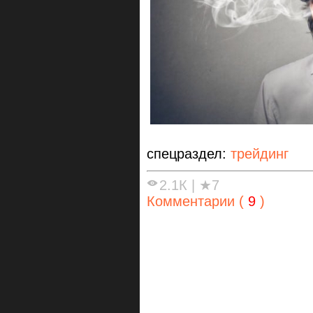
спецраздел:
трейдинг
2.1К
|
★7
Комментарии (
9
)