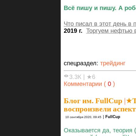
Всё пишу и пишу. А роб
Что писал в этот день в
2019 г.
Торгуем нефтью в
спецраздел:
трейдинг
3.3К
|
★6
Комментарии (
0
)
Блог им. FullCup
|
★Т
воспроизвели аспект
|
FullCup
10 сентября 2020, 09:45
Оказывается да, теория 