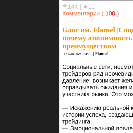
14К
|
★11
Комментарии (
100
)
Блог им. Flamel
|
Соц
почему анонимность
преимуществом
|
Flamel
16 мая 2025, 23:38
Социальные сети, несмот
трейдеров ряд неочевид
давление: возникает жел
оправдывать ожидания и
участника рынка. Это мож
— Искажению реальной к
истории успеха, создающ
трейдинга.
— Эмоциональной вовлеч