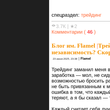
спецраздел:
трейдинг
3.7К
|
★2
Комментарии (
46
)
Блог им. Flamel
|
Трей
независимость? Скор
|
Flamel
23 июня 2025, 23:38
Трейдинг заманил меня 
заработка — мол, не сид
возможностью бросить ра
не быть привязанным к ме
ошибка в том, что кажды
теряют, а я бы сказал —
Каждый считает себя луч