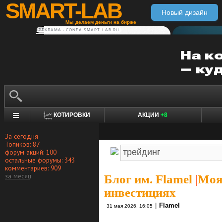
SMART-LAB
Новый дизайн
Мы делаем деньги на бирже
РЕКЛАМА • CONFA.SMART-LAB.RU
КОТИРОВКИ
АКЦИИ
+8
За сегодня
Топиков: 87
форум акций: 100
остальные форумы: 343
комментариев: 909
за месяц
Блог им. Flamel
|
Моя
инвестициях
|
Flamel
31 мая 2026, 16:05