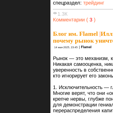
спецраздел:
трейдинг
1.3К
Комментарии (
3
)
Блог им. Flamel
|
Илл
почему рынок уничт
|
Flamel
14 мая 2025, 23:45
Рынок — это механизм, к
Никакая самооценка, ник
уверенность в собственн
кто игнорирует его закон
1. Исключительность — 
Многие верят, что они «о
крепче нервы, глубже по
для демонстрации гениа
перераспределения капит