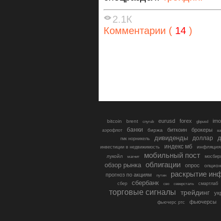
2.1К
Комментарии (
14
)
eurusd
forex
imo
bitcoin
brent
cnyrub
gbpusd
банки
биткоин
брокеры
биржа
аэрофлот
в
дивиденды
доллар
д
гмк норникель
индекс мб
инфляция
инвестиции в недвижимость
мобильный пост
лукойл
мосбир
магнит
облигации
обзор рынка
опрос
опцио
раскрытие ин
прогноз по акциям
путин
сбербанк
сбер
северсталь
смартлаб
сво
торговые сигналы
трейдинг
ук
фьючерсы
фьючерс ртс