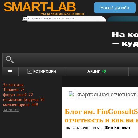
SMART-LAB
Новый дизайн
Мы делаем деньги на бирже
РЕКЛАМА • CONFA.SMART-LAB.RU
КОТИРОВКИ
АКЦИИ
+6
За сегодня
Топиков: 25
форум акций: 22
остальные форумы: 50
комментариев: 449
за месяц
Блог им. FinConsultS
отчетность и как на 
|
Фин Консалт
06 октября 2019, 19:53