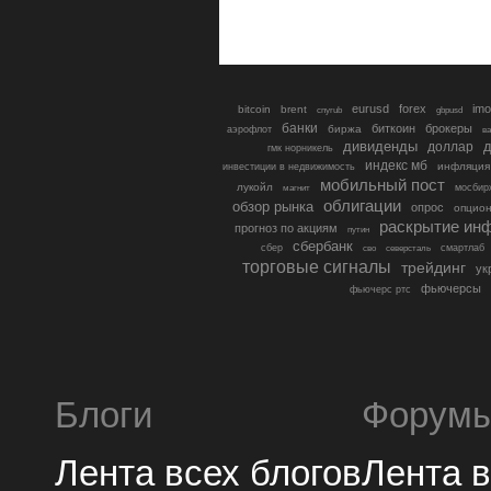
eurusd
forex
imo
bitcoin
brent
cnyrub
gbpusd
банки
биткоин
брокеры
биржа
аэрофлот
в
дивиденды
доллар
д
гмк норникель
индекс мб
инфляция
инвестиции в недвижимость
мобильный пост
лукойл
мосбир
магнит
облигации
обзор рынка
опрос
опцио
раскрытие ин
прогноз по акциям
путин
сбербанк
сбер
северсталь
смартлаб
сво
торговые сигналы
трейдинг
ук
фьючерсы
фьючерс ртс
Блоги
Форум
Лента всех блогов
Лента 