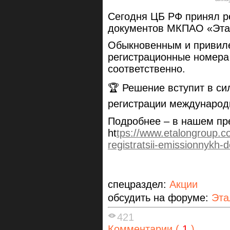
Сегодня ЦБ РФ принял р
документов МКПАО «Эта
Обыкновенным и привил
регистрационные номера 
соответственно.
🏆 Решение вступит в си
регистрации международ
Подробнее – в нашем пр
ht
tps://www.etalongroup.co
registratsii-emissionnykh
спецраздел:
Акции
обсудить на форуме:
Эта
421
Комментарии (
1
)