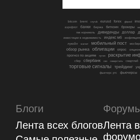
eurusd
forex
imo
bitcoin
brent
cnyrub
gbpusd
банки
биткоин
брокеры
биржа
аэрофлот
в
дивиденды
доллар
д
гмк норникель
индекс мб
инфляция
инвестиции в недвижимость
мобильный пост
лукойл
мосбир
магнит
облигации
обзор рынка
опрос
опцио
раскрытие ин
прогноз по акциям
путин
сбербанк
сбер
северсталь
смартлаб
сво
торговые сигналы
трейдинг
ук
фьючерсы
фьючерс ртс
Блоги
Форум
Лента всех блогов
Лента 
форум
Самые полезные