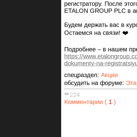
регистратору. После это
ETALON GROUP PLC в ак
Будем держать вас в кур
Остаемся на связи! ❤️
Подробнее – в нашем пр
https://www.etalongroup.c
dokumenty-na-registratsiyu
спецраздел:
Акции
обсудить на форуме:
Эта
224
Комментарии (
1
)