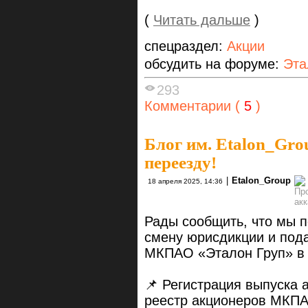
(
Читать дальше
)
спецраздел:
Акции
обсудить на форуме:
Эта
293
Комментарии (
5
)
Блог им. Etalon_Gro
переезду!
|
Etalon_Group
18 апреля 2025, 14:36
Рады сообщить, что мы 
смену юрисдикции и под
МКПАО «Эталон Груп» в 
📌 Регистрация выпуска
реестр акционеров МКПА