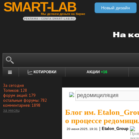
SMART-LAB
Новый дизайн
Мы делаем деньги на бирже
РЕКЛАМА • CONFA.SMART-LAB.RU
КОТИРОВКИ
АКЦИИ
+16
За сегодня
Топиков: 128
форум акций: 179
остальные форумы: 782
комментариев: 1898
за месяц
Блог им. Etalon_Gro
о процессе редомици
|
Etalon_Group
20 июня 2025, 19:31