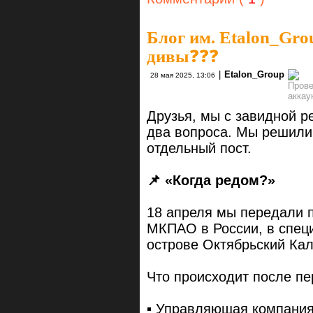
Блог им. Etalon_Gro
дивы❓❓❓
|
Etalon_Group
28 мая 2025, 13:06
Друзья, мы с завидной р
два вопроса. Мы решили,
отдельный пост.
📌 «Когда редом?»
18 апреля мы передали п
МКПАО в России, в спец
острове Октябрьский Кал
Что происходит после п
▪️ Управляющая компани