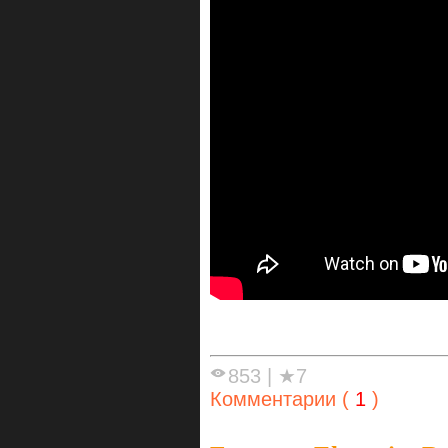
853
|
★7
Комментарии (
1
)