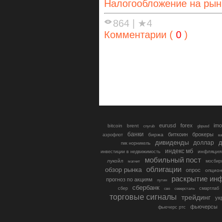
Налогообложение на рын
864
|
★4
Комментарии (
0
)
eurusd
forex
imo
bitcoin
brent
cnyrub
gbpusd
банки
биткоин
брокеры
биржа
аэрофлот
в
дивиденды
доллар
д
гмк норникель
индекс мб
инфляция
инвестиции в недвижимость
мобильный пост
лукойл
мосбир
магнит
облигации
обзор рынка
опрос
опцио
раскрытие ин
прогноз по акциям
путин
сбербанк
сбер
северсталь
смартлаб
сво
торговые сигналы
трейдинг
ук
фьючерсы
фьючерс ртс