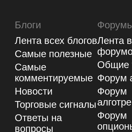
Блоги
Форум
Лента всех блогов
Лента 
форум
Самые полезные
Общие
Самые
комментируемые
Форум 
Новости
Форум
алготре
Торговые сигналы
Форум
Ответы на
опцион
вопросы