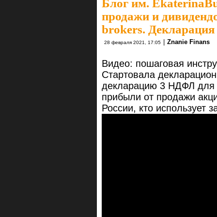
Блог им. EkaterinaB
продажи и дивидендо
brokers. Декларация
|
Znanie Finans
28 февраля 2021, 17:05
Видео: пошаговая инстр
Стартовала декларацион
декларацию 3 НДФЛ для 
прибыли от продажи акци
России, кто использует за