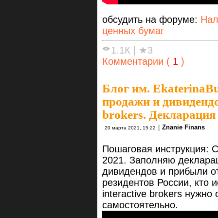
обсудить на форуме:
Нал
ценных бумаг
1.1К
|
★3
Комментарии (
1
)
Блог им. EkaterinaB
продажи и дивидендо
brokers. Декларация
|
Znanie Finans
20 марта 2021, 15:22
Пошаговая инструкция: 
2021. Заполняю деклара
дивидендов и прибыли от
резидентов России, кто 
interactive brokers нужн
самостоятельно.