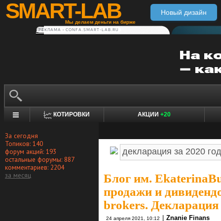
SMART-LAB
Новый дизайн
Мы делаем деньги на бирже
РЕКЛАМА • CONFA.SMART-LAB.RU
КОТИРОВКИ
АКЦИИ
+20
За сегодня
Топиков: 140
форум акций: 193
остальные форумы: 887
комментариев: 2204
за месяц
Блог им. EkaterinaB
продажи и дивидендо
brokers. Декларация
|
Znanie Finans
24 апреля 2021, 10:12