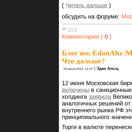
(
Читать дальше
)
обсудить на форуме:
Мос
313
Комментарии (
0
)
Блог им. EdanAltz
|
М
Что дальше?
|
Эдан Альтц
18 июня 2024, 12:27
12 июня Московская бир
включены
в санкционные
холдинга
заявила
Велико
аналогичных решений от 
внутреннего рынка РФ эт
принципиального значени
Торги в валюте перенесе