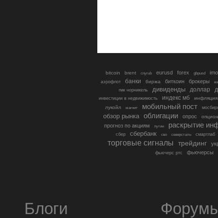
eurusd
forex
imo
bitcoin
brent
cnyrub
gbpusd
банки
биткоин
брокеры
биржа
аэрофлот
в
дивиденды
доллар
д
гмк норникель
индекс мб
инфляция
инвестиции в недвижимость
мобильный пост
лукойл
мосбир
магнит
облигации
обзор рынка
опрос
опцио
раскрытие ин
прогноз по акциям
путин
сбербанк
сбер
северсталь
смартлаб
сво
торговые сигналы
трейдинг
ук
фьючерсы
фьючерс ртс
Блоги
Форум