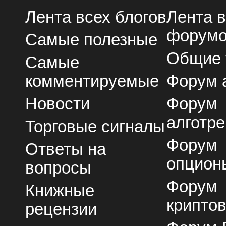
Лента всех блогов
Лента 
форум
Самые полезные
Общие
Самые
комментируемые
Форум 
Новости
Форум
алготре
Торговые сигналы
Форум
Ответы на
опцион
вопросы
Форум
Книжные
крипто
рецензии