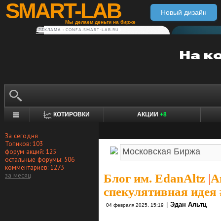
SMART-LAB
Новый дизайн
Мы делаем деньги на бирже
РЕКЛАМА • CONFA.SMART-LAB.RU
КОТИРОВКИ
АКЦИИ
+8
За сегодня
Топиков: 103
форум акций: 125
остальные форумы: 506
комментариев: 1273
за месяц
Блог им. EdanAltz
|
А
спекулятивная идея
|
Эдан Альтц
04 февраля 2025, 15:19