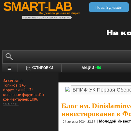
SMART-LAB
Новый дизайн
Мы делаем деньги на бирже
РЕКЛАМА • CONFA.SMART-LAB.RU
КОТИРОВКИ
АКЦИИ
+50
За сегодня
Топиков: 146
форум акций: 134
остальные форумы: 315
комментариев: 1086
за месяц
Блог им. Dinislaminv
инвестирование в Ф
|
Молодой Инвест
24 августа 2024, 22:14