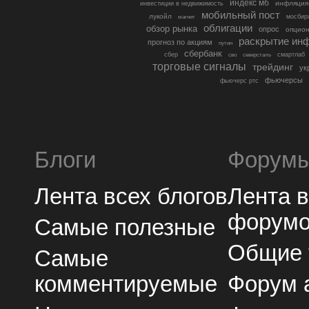
индекс мб
инфляция
инвестиции в недвижимость
мобильный пост
лукойл
мосбир
магнит
облигации
обзор рынка
опрос
опцио
раскрытие ин
прогноз по акциям
путин
сбербанк
сбер
северсталь
смартлаб
сво
торговые сигналы
трейдинг
ук
фьючерсы
фьючерс ртс
Блоги
Форум
Лента всех блогов
Лента 
форум
Самые полезные
Общие
Самые
комментируемые
Форум 