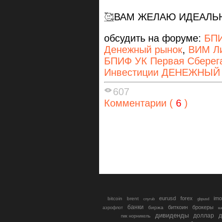
🥰
ВАМ ЖЕЛАЮ ИДЕАЛЬ
обсудить на форуме:
БПИ
Денежный рынок
,
ВИМ Ли
БПИФ УК Первая Сберег
Инвестиции ДЕНЕЖНЫЙ
607
Комментарии (
6
)
eurusd
forex
imo
bitcoin
brent
cnyrub
gbpusd
банки
биткоин
брокеры
биржа
аэрофлот
в
дивиденды
доллар
д
гмк норникель