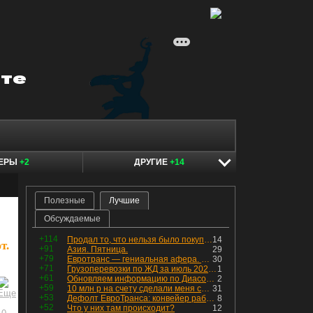
КЕРЫ
+2
ДРУГИЕ
+14
Полезные
Лучшие
Обсуждаемые
+114
Продал то, что нельзя было покупать. Изменения в портфеле
14
т.
+91
Азия. Пятница.
29
+79
Евротранс — гениальная афера. Собрал с инвесторов денег, выплатил дивидендов больше текущей капитализации и ушёл в дефолт
30
+71
Грузоперевозки по ЖД за июль 2026 г. — четвёртый месяц подряд роста, чёрные металлы на уровне прошлого года, а каменный уголь в плюсе.
1
+61
Обновляем информацию по Диасофту: дивиденды и выкуп
2
+59
10 млн р на счету сделали меня счастливым? Ожидание vs Реальность!
31
+53
Дефолт ЕвроТранса: конвейер работает исправно
8
+52
Что у них там происходит?
12