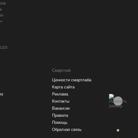
юта
и
оз
ии
 тэги
Смартлаб
Ценности смартлаба
Карта сайта
из
Реклама
Контакты
Вакансии
Правила
Помощь
Обратная связь