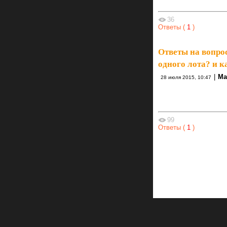
36
Ответы (
1
)
Ответы на вопро
одного лота? и к
|
Ма
28 июля 2015, 10:47
99
Ответы (
1
)