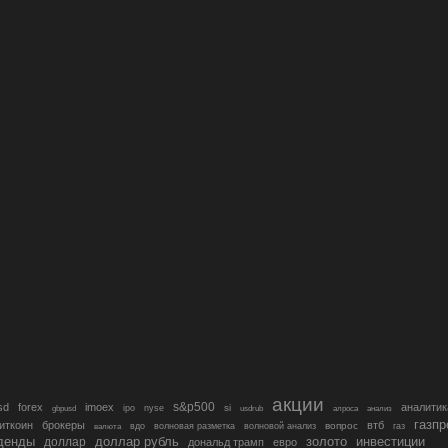
акции
s&p500
sd
forex
imoex
аналитик
si
gbpusd
ipo
nyse
usdrub
алроса
анализ
газп
иткоин
брокеры
втб
вопрос
валюта
вдо
волновая разметка
волновой анализ
газ
денды
золото
инвестиции
доллар
доллар рубль
дональд трамп
евро