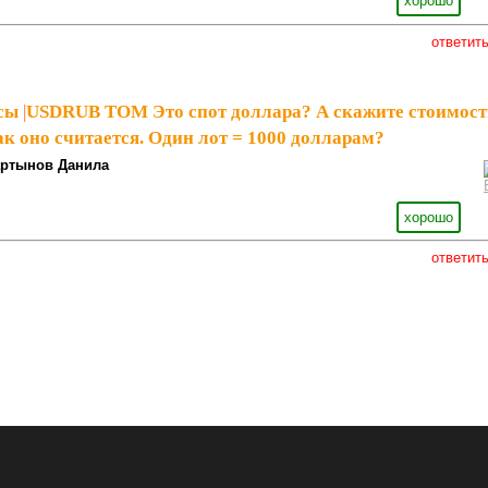
хорошо
ответит
сы
|
USDRUB TOM Это спот доллара? А скажите стоимост
ак оно считается. Один лот = 1000 долларам?
ртынов Данила
хорошо
ответит