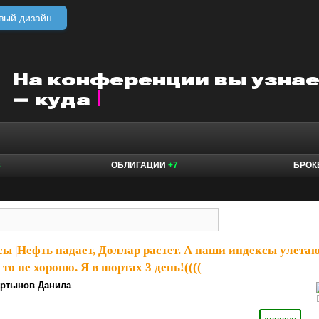
вый дизайн
8
ОБЛИГАЦИИ
+7
БРО
сы
|
Нефть падает, Доллар растет. А наши индексы улетаю
то не хорошо. Я в шортах 3 день!((((
ртынов Данила