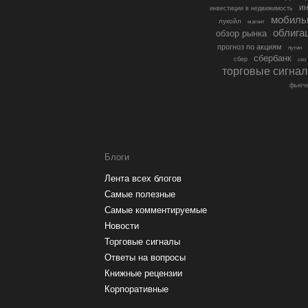
ин
инвестиции в недвижимость
мобиль
лукойл
магнит
облига
обзор рынка
прогноз по акциям
путин
сбербанк
сбер
сво
торговые сигна
фьюче
Блоги
Лента всех блогов
Самые полезные
Самые комментируемые
Новости
Торговые сигналы
Ответы на вопросы
Книжные рецензии
Корпоративные