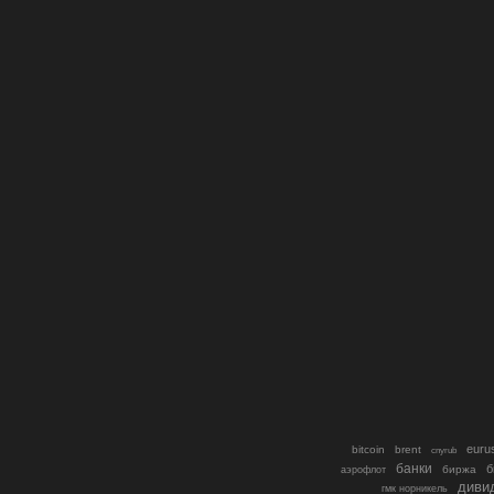
euru
bitcoin
brent
cnyrub
банки
б
биржа
аэрофлот
диви
гмк норникель