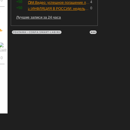
0
+50
4
📺М.Видео: успешное погашение любимого флоатера
+50
0
📈ИНФЛЯЦИЯ В РОССИИ: недельная дефляция, но в годовом выражении рост 😢
ь
Лучшие записи за 24 часа
ь
РЕКЛАМА • CONFA.SMART-LAB.RU
0
ь