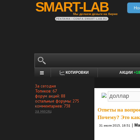
SMART-LAB
Но
Мы делаем деньги на бирже
РЕКЛАМА • CONFA.SMART-LAB.RU
КОТИРОВКИ
АКЦИИ
+1
За сегодня
Топиков: 67
форум акций: 88
остальные форумы: 275
комментариев: 738
Ответы на вопро
за месяц
Почему? Это как 
|
Ма
31 июля 2015, 18:51