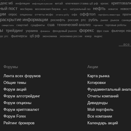
криптовал
декс мб
инфляция
китай
ключевая ставка цб рф
кризис
инфляция в россии
ный пост
нефть
новост
московская биржа
мосбиржа
мтс
натуральный газ
новатэк
ции
оффтоп
опрос
прогн
опционы
отчеты мсфо
офз
портфель инвестора
отчеты рсбу
раскрытие информации
рубль
роснефть
россия
ртс
рынок
санкц
рынки
сша
технический анализ
сущфакты
торговые роботы
северсталь
смартлаб
торговля
лы
трейдинг
форекс
украина
фьючерс mix
фондовый рынок
фрс сша
финансы
цб рф
фьючерсы
экономика
рс ртс
экономика россии
юмор
яндекс
....все
Форумы
Акции
Лента всех форумов
Карта рынка
Общие темы
Котировки
Форум акций
Фундаментальный анал
Форум алготрейдинг
Отчеты компаний
Форум опционы
Дивиденды
Форум криптовалют
Мой портфель
Форум Forex
Все компании
Рейтинг брокеров
Календарь акций