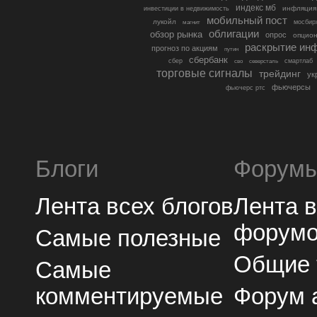
индекс мб
инфляция
инвестиции в недвижимость
мобильный пост
лукойл
мосбир
магнит
облигации
обзор рынка
опрос
опцио
раскрытие ин
прогноз по акциям
путин
сбербанк
сбер
северсталь
смартлаб
сво
торговые сигналы
трейдинг
ук
фьючерсы
фьючерс ртс
Блоги
Форум
Лента всех блогов
Лента 
форум
Самые полезные
Общие
Самые
комментируемые
Форум 