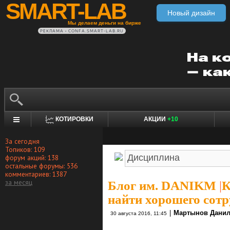
SMART-LAB
Новый дизайн
Мы делаем деньги на бирже
РЕКЛАМА • CONFA.SMART-LAB.RU
КОТИРОВКИ
АКЦИИ
+10
За сегодня
Топиков: 109
форум акций: 138
остальные форумы: 536
комментариев: 1387
за месяц
Блог им. DANIKM
|
К
найти хорошего сотру
|
Мартынов Дани
30 августа 2016, 11:45