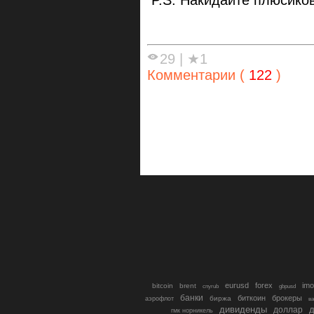
P.S. Накидайте плюсико
29
|
★1
Комментарии (
122
)
eurusd
forex
imo
bitcoin
brent
cnyrub
gbpusd
банки
биткоин
брокеры
биржа
аэрофлот
в
дивиденды
доллар
д
гмк норникель