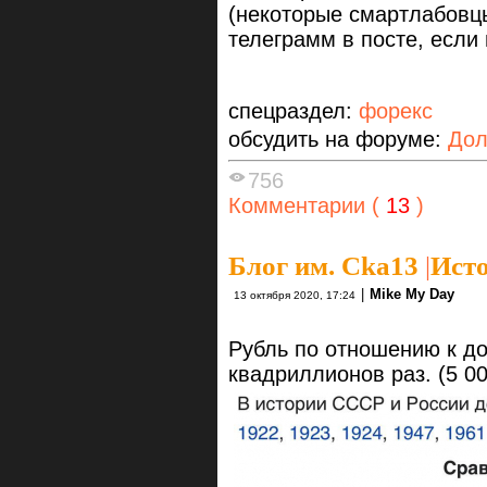
(некоторые смартлабовцы
телеграмм в посте, если 
спецраздел:
форекс
обсудить на форуме:
Дол
756
Комментарии (
13
)
Блог им. Cka13
|
Исто
|
Mike My Day
13 октября 2020, 17:24
Рубль по отношению к до
квадриллионов раз. (5 00