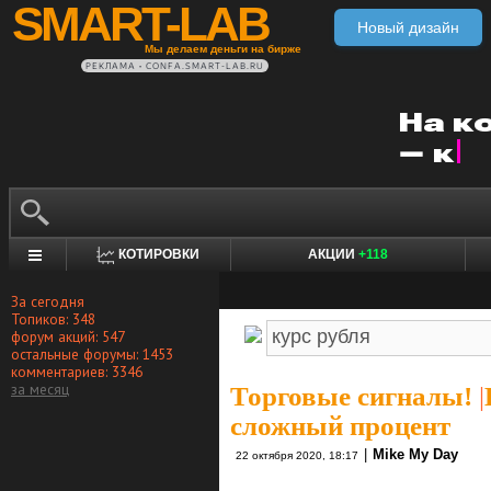
SMART-LAB
Новый дизайн
Мы делаем деньги на бирже
РЕКЛАМА • CONFA.SMART-LAB.RU
КОТИРОВКИ
АКЦИИ
+118
За сегодня
Топиков: 348
форум акций: 547
остальные форумы: 1453
комментариев: 3346
за месяц
Торговые сигналы!
|
сложный процент
|
Mike My Day
22 октября 2020, 18:17