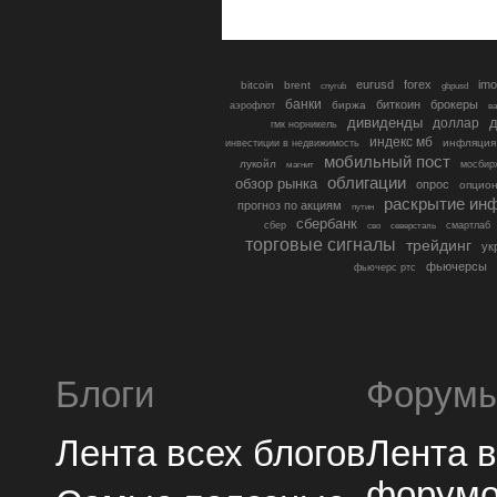
eurusd
forex
imo
bitcoin
brent
cnyrub
gbpusd
банки
биткоин
брокеры
биржа
аэрофлот
в
дивиденды
доллар
д
гмк норникель
индекс мб
инфляция
инвестиции в недвижимость
мобильный пост
лукойл
мосбир
магнит
облигации
обзор рынка
опрос
опцио
раскрытие ин
прогноз по акциям
путин
сбербанк
сбер
северсталь
смартлаб
сво
торговые сигналы
трейдинг
ук
фьючерсы
фьючерс ртс
Блоги
Форум
Лента всех блогов
Лента 
форум