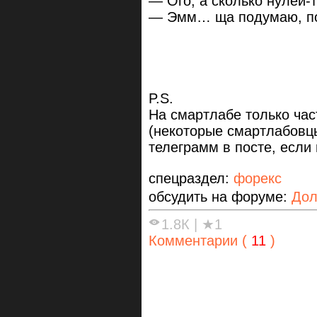
— Ого, а сколько нулей-т
— Эмм… ща подумаю, п
P.S.
На смартлабе только час
(некоторые смартлабовцы
телеграмм в посте, если 
спецраздел:
форекс
обсудить на форуме:
Дол
1.8К
|
★1
Комментарии (
11
)