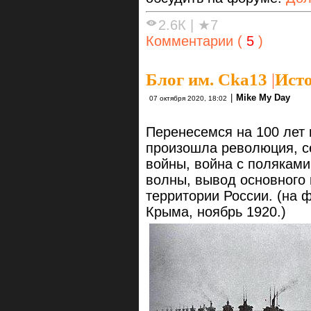
2.6К
|
★7
Комментарии (
5
)
Блог им. Cka13
|
Исто
|
Mike My Day
07 октября 2020, 18:02
Перенесемся на 100 лет н
произошла революция, с
войны, война с поляками
волны, вывод основного 
территории России. (на 
Крыма, ноябрь 1920.)