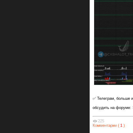
✅ Телеграм, больше 
обсудить на форуме:
225
Комментарии (
1
)