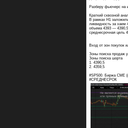
Разберу фьючерс на 
Краткий сквозной ана
В рамках Н1 заложили
ликвидность за хаем 
объема 4393 — 4390,5
среднесрочная цель 
Вход от зон покупок 
Зоны поиска продаж у
Зоны поиска шорта
1. 4390,5
2. 4359,5
#SP500. Биржа CME (к
#СРЕДНЕСРОК