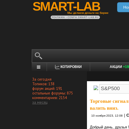
SMART-LAB
Но
Мы делаем деньги на бирже
РЕКЛАМА • CONFA.SMART-LAB.RU
КОТИРОВКИ
АКЦИИ
+19
За сегодня
Топиков: 138
форум акций: 191
остальные форумы: 875
комментариев: 2154
Торговые сигнал
за месяц
валить вниз.
|
C
10 ноября 2023, 12:08
Добрый день, друзья 