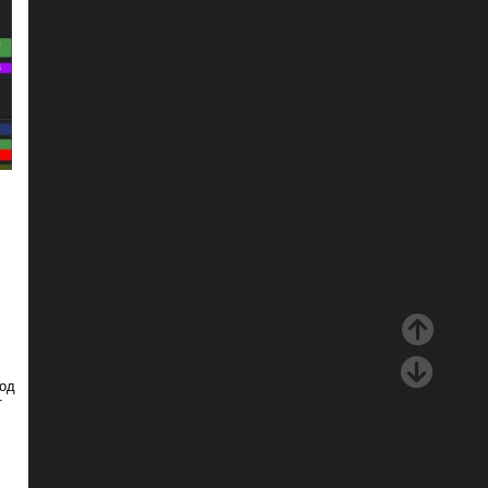
под
т