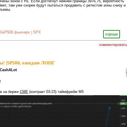
ичены зоной с Н1. Если достигнут нижней границы 3976,75, вероятность
еет, там уже скорее будут пытаться продавить с ретестом зоны снизу и
бъемы.
S&P500 фьючерс | SPX
хорошо
комментироват
ы!
|
SP500, ожидаю ЛОНГ
CashALot
!
ив на бирже
CME
(контракт 03-23) таймфрейм М5