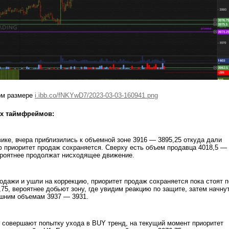
ом размере
i.ibb.co/fNKYwD7/2023-03-03-160941.png
ех таймфреймов:
ике, вчера приблизились к объемной зоне 3916 — 3895,25 откуда дали
ф приоритет продаж сохраняется. Сверху есть объем продавца 4018,5 —
вероятнее продолжат нисходящее движение.
одажи и ушли на коррекцию, приоритет продаж сохраняется пока стоят 
,75, вероятнее добьют зону, где увидим реакцию по защите, затем начну
ашним объемам 3937 — 3931.
 совершают попытку ухода в BUY тренд, на текущий момент приоритет