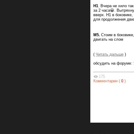
Н1
. Вчера не хило т
за 2 часа😀. Вытряхн
вверх. Н1 в боковике
для продолжения дви
М5.
Стоим в боковике
двигать на слом
(
Читать дальше
)
обсудить на форуме:
175
Комментарии (
0
)