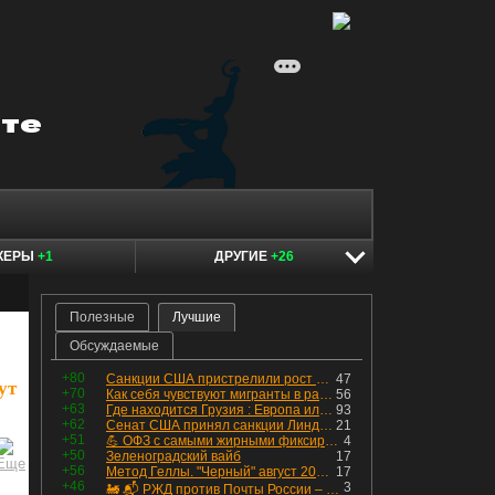
КЕРЫ
+1
ДРУГИЕ
+26
Полезные
Лучшие
Обсуждаемые
+80
Санкции США пристрелили рост акций в России
47
ут
+70
Как себя чувствуют мигранты в раю, в который они так стремились
56
+63
Где находится Грузия : Европа или Азия
93
+62
Сенат США принял санкции Линдси Грэма против России
21
+51
💪 ОФЗ с самыми жирными фиксированными купонами
4
+50
Зеленоградский вайб
17
+56
Метод Геллы. "Черный" август 2026 - быть или не быть?
17
+46
3
🚂 📬 РЖД против Почты России – Какие облигации выбрать?