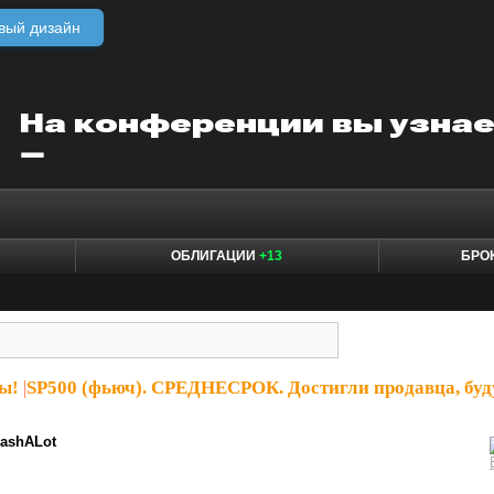
вый дизайн
ОБЛИГАЦИИ
+13
БРО
ы!
|
SP500 (фьюч). СРЕДНЕСРОК. Достигли продавца, буд
ashALot
!