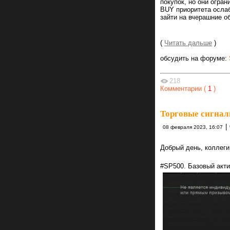
покупок, но они огран
BUY приоритета ослаб
зайти на вчерашние о
(
Читать дальше
)
обсудить на форуме:
218
Комментарии (
1
)
Торговые сигнал
|
08 февраля 2023, 16:07
Добрый день, коллеги
#SP500. Базовый акт