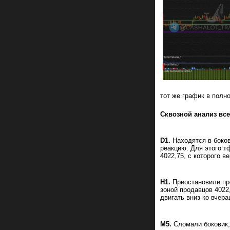
тот же график в полн
Сквозной анализ вс
D1.
Находятся в боков
реакцию. Для этого т
4022,75, с которого 
Н1.
Приостановили пр
зоной продавцов 4022
двигать вниз ко вчер
М5.
Сломали боковик,