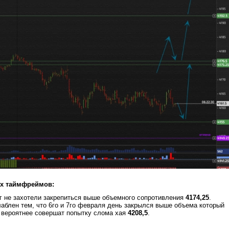
ех таймфреймов:
рг не захотели закрепиться выше объемного сопротивления
4174,25
.
аблен тем, что 6го и 7го февраля день закрылся выше объема который
, вероятнее совершат попытку слома хая
4208,5
.