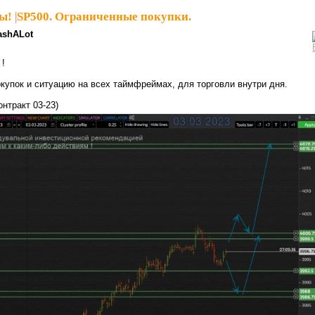
ы!
|
SP500. Ограниченные покупки.
ashALot
 !
купок и ситуацию на всех таймфреймах, для торговли внутри дня.
нтракт 03-23)