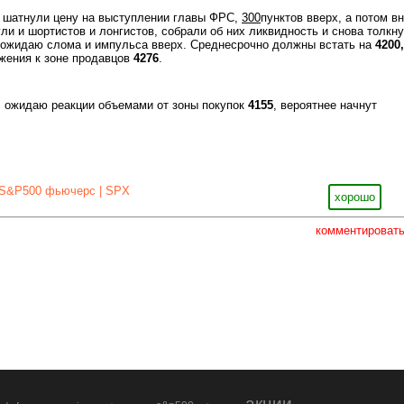
ак шатнули цену на выступлении главы ФРС,
300
пунктов вверх, а потом в
ули и шортистов и лонгистов, собрали об них ликвидность и снова толкн
, ожидаю слома и импульса вверх. Среднесрочно должны встать на
4200
жения к зоне продавцов
4276
.
, ожидаю реакции объемами от зоны покупок
4155
, вероятнее начнут
S&P500 фьючерс | SPX
хорошо
комментироват
акции