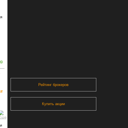
ня
39
ь
Рейтинг брокеров
же
Купить акции
 и