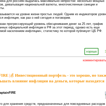
века для россиян выдалась максимально непростой: несколько мощных
ов, девальвация национальной валюты, многочисленные санкции и
ты.
азывается на уровне жизни простых людей. Одним из индикаторов уров
ся инфляция, как раз о ней сегодня и поговорим.
азан прогрессирующий уровень обесценивания денег за 25 лет, график
анных официальной инфляции в РФ за этот период, однако есть еще
мой населением инфляции», статистику по которой публикует ЦБ РФ.
хорошо
комментироват
nFIRE
|
💰 Инвестиционный портфель - это хорошо, но так
ьшать влияние инфляции на деньги, которые находятся
aptainFIRE
о для хранения средств, предназначенных для повседневных расходов