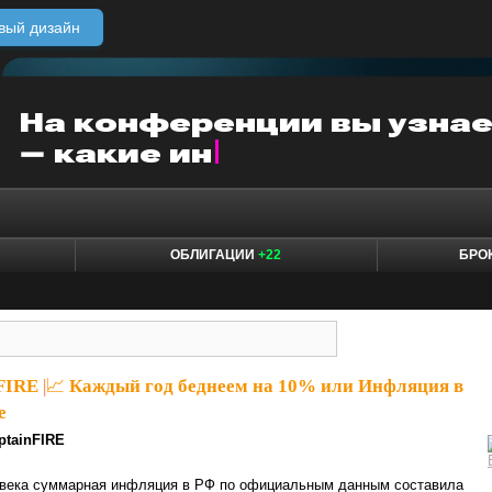
вый дизайн
ОБЛИГАЦИИ
+22
БРО
nFIRE
|
📈 Каждый год беднеем на 10% или Инфляция в
е
ptainFIRE
1 века суммарная инфляция в РФ по официальным данным составила