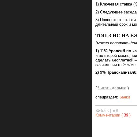
1) Ключевая ставка (К
2) Следующее заседан
3) Процентные ставки
длительный срок и мо
ТОП-3 НС НА 
*можно пополнять/сн
1)
11% Уралсиб по к
и во второй месяц пр
сделать бесплатной –
зачислении от 20к/мес
2) 9% Транскапитал
(
Читать дальше
)
спецраздел:
банки
5.6К
|
★9
Комментарии (
39
)