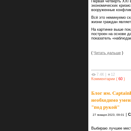
Первая четверть XXI 
экономических кризис
вооруженные конфлик
Всё это неминуемо ск
жизни граждан являет
На картинке выше пок
построен на основе д
показатель «наблюдае
(
Читать дальше
)
7.4К
|
★12
Комментарии (
60
)
Блог им. Captai
необходимо умен
"под рукой"
|
C
27 января 2023, 09:01
Выбираю лучшее мест