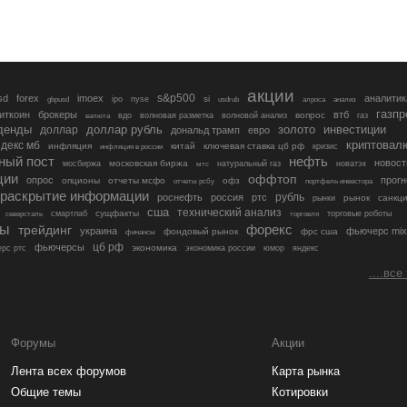
акции
s&p500
sd
forex
imoex
аналитик
si
gbpusd
ipo
nyse
usdrub
алроса
анализ
газп
иткоин
брокеры
втб
вопрос
валюта
вдо
волновая разметка
волновой анализ
газ
денды
золото
инвестиции
доллар
доллар рубль
дональд трамп
евро
криптовал
декс мб
инфляция
китай
ключевая ставка цб рф
кризис
инфляция в россии
ный пост
нефть
новост
московская биржа
мосбиржа
мтс
натуральный газ
новатэк
ции
оффтоп
опрос
прогн
опционы
отчеты мсфо
офз
портфель инвестора
отчеты рсбу
раскрытие информации
рубль
роснефть
россия
ртс
рынок
санкц
рынки
сша
технический анализ
сущфакты
торговые роботы
северсталь
смартлаб
торговля
лы
трейдинг
форекс
украина
фьючерс mix
фондовый рынок
фрс сша
финансы
цб рф
фьючерсы
экономика
рс ртс
экономика россии
юмор
яндекс
....все
Форумы
Акции
Лента всех форумов
Карта рынка
Общие темы
Котировки