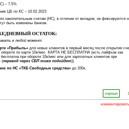
С) – 7,5%
ие ЦБ по КС – 10.02.2023
 по накопительным счетам (НС), в отличии от вкладов, не фиксируются н
гут быть изменены банком.
ЕЖЕДНЕВНЫЙ ОСТАТОК:
имать в любой момент.
арте «Прибыль»
для новых клиентов в первый месяц после открытия сч
и обороте по карте 10к/мес. КАРТА НЕ БЕСПЛАТНА (есть лайфхак как
 бесплатна при обороте 10к/мес или для зарплатных клиентов при
 (
перевод через СБП тоже подойдет
)).
банк по НС «ТКБ Свободные средства»
до 200к,
хорошо
комментироват