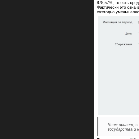
878,57%, то есть сре
Фактически это означ
ежегодно уменьшалас
Всем привет, с 
государства и 