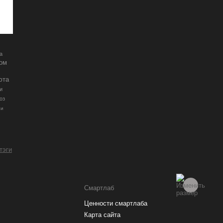
а
ром
юта
и
оз
ии
 тэги
Смартлаб
Ценности смартлаба
Карта сайта