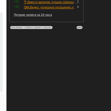
+51
2
👌 Вместо вкладов: лучшие облигации — только супер надёжные
+50
4
📺М.Видео: успешное погашение любимого флоатера
Лучшие записи за 24 часа
РЕКЛАМА • CONFA.SMART-LAB.RU