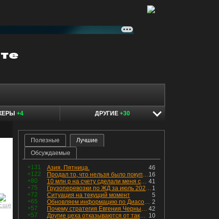
КЕРЫ
+4
ДРУГИЕ
+30
Полезные
Лучшие
Обсуждаемые
+131
Азия. Пятница.
46
+122
Продал то, что нельзя было покупать. Изменения в портфеле
16
+80
10 млн р на счету сделали меня счастливым? Ожидание vs Реальность!
41
+75
Грузоперевозки по ЖД за июль 2026 г. — четвёртый месяц подряд роста, чёрные металлы на уровне прошлого года, а каменный уголь в плюсе.
1
+72
Ситуация на текущий момент
5
+65
Обновляем информацию по Диасофту: дивиденды и выкуп
2
+57
Почему стратегия Евгения Черных приведет вас к убыткам в 2026 году
42
+57
Другие цеха отказываются от таких деталей — а мы построили на них производство с оборотом 70 млн
10