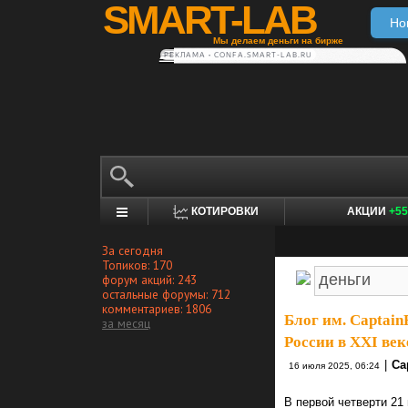
SMART-LAB
Но
Мы делаем деньги на бирже
РЕКЛАМА • CONFA.SMART-LAB.RU
КОТИРОВКИ
АКЦИИ
+55
За сегодня
Топиков: 170
форум акций: 243
остальные форумы: 712
комментариев: 1806
Блог им. Captai
за месяц
России в XXI век
|
Ca
16 июля 2025, 06:24
В первой четверти 2