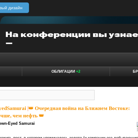
вый дизайн
ОБЛИГАЦИИ
+2
БР
yedSamurai
|
👑 Очередная война на Ближнем Востоке:
чше, чем нефть 👑
own-Eyed Samurai
ложить пост, в котором упоминалось золото (и компании его добывающие