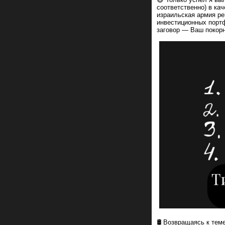
соответственно) в ка
израильская армия ре
инвестиционных порт
заговор — Ваш покорн
🛢 Возвращаясь к тем