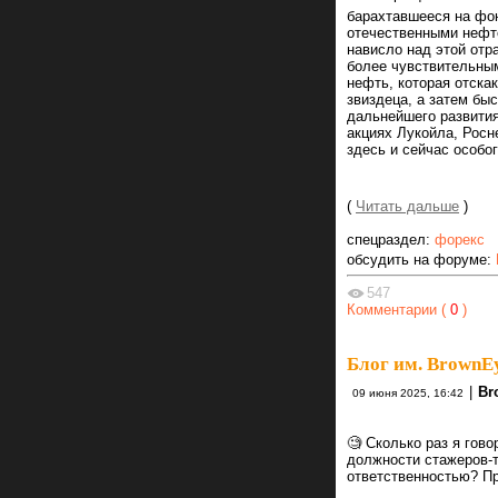
барахтавшееся на фон
отечественными нефт
нависло над этой отр
более чувствительным
нефть, которая отска
звиздеца, а затем бы
дальнейшего развити
акциях Лукойла, Росн
здесь и сейчас особо
(
Читать дальше
)
спецраздел:
форекс
обсудить на форуме:
547
Комментарии (
0
)
Блог им. BrownE
|
Br
09 июня 2025, 16:42
🧐 Сколько раз я гов
должности стажеров-
ответственностью? Пр