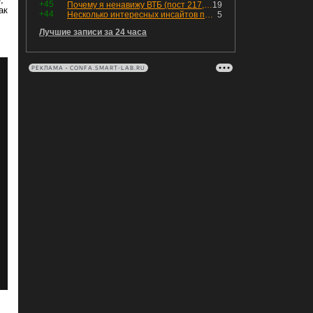
+45
Почему я ненавижу ВТБ (пост 217, 12+)
19
ак
+44
Несколько интересных инсайтов по "Озону"
5
Лучшие записи за 24 часа
РЕКЛАМА • CONFA.SMART-LAB.RU