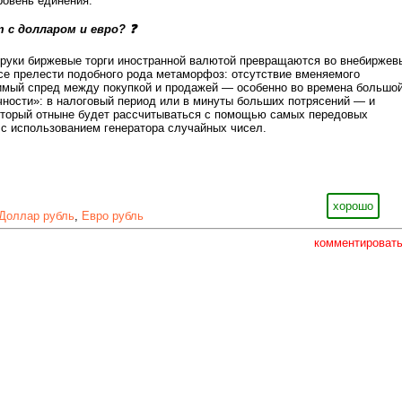
ровень единения.
 с долларом и евро? ❓
 руки биржевые торги иностранной валютой превращаются во внебиржев
все прелести подобного рода метаморфоз: отсутствие вменяемого
имый спред между покупкой и продажей — особенно во времена большо
ности»: в налоговый период или в минуты больших потрясений — и
оторый отныне будет рассчитываться с помощью самых передовых
 с использованием генератора случайных чисел.
хорошо
Доллар рубль
,
Евро рубль
комментироват