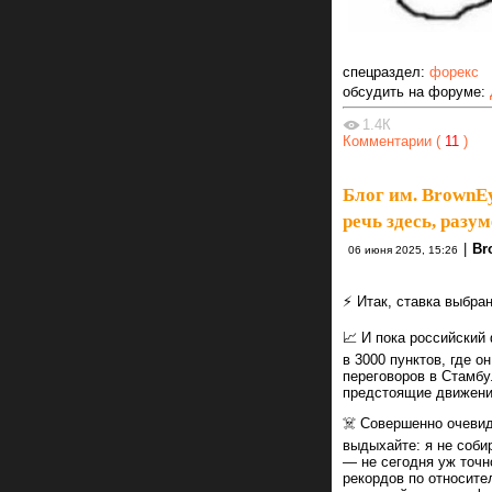
спецраздел:
форекс
обсудить на форуме:
1.4К
Комментарии (
11
)
Блог им. BrownE
речь здесь, разум
|
Br
06 июня 2025, 15:26
⚡️ Итак, ставка выбра
📈 И пока российски
в 3000 пунктов, где 
переговоров в Стамбу
предстоящие движени
☠️ Совершенно очевидн
выдыхайте: я не соби
— не сегодня уж точн
рекордов по относите