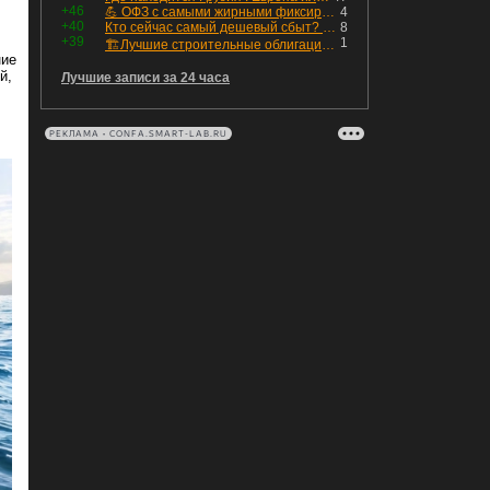
+46
💪 ОФЗ с самыми жирными фиксированными купонами
4
+40
Кто сейчас самый дешевый сбыт? Сводный пост по сбытовым компаниям по отчетам РСБУ за Q2 26г.
8
+39
1
🏗Лучшие строительные облигации первого эшелона
ние
й,
Лучшие записи за 24 часа
РЕКЛАМА • CONFA.SMART-LAB.RU