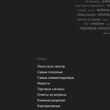
диви
гмк норникель
ин
инвестиции в недвижимость
мобиль
лукойл
магнит
облига
обзор рынка
прогноз по акциям
путин
сбербанк
сбер
сво
торговые сигна
фьюче
Блоги
Лента всех блогов
Самые полезные
Самые комментируемые
Новости
Торговые сигналы
Ответы на вопросы
Книжные рецензии
Корпоративные