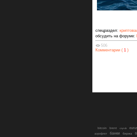
спецраздел:
криптова
обсудить на форуме:
506
Комментарии (
1
)
euru
bitcoin
brent
cnyrub
банки
б
биржа
аэрофлот