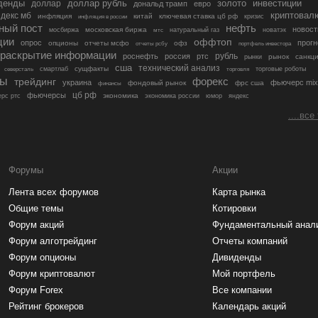
денды
золото
инвестиции
доллар
доллар рубль
дональд трамп
евро
криптовал
декс мб
инфляция
китай
ключевая ставка цб рф
кризис
инфляция в россии
ный пост
нефть
новост
московская биржа
мосбиржа
мтс
натуральный газ
новатэк
ции
оффтоп
опрос
прогн
опционы
отчеты мсфо
офз
портфель инвестора
отчеты рсбу
раскрытие информации
рубль
роснефть
россия
ртс
рынок
санкц
рынки
сша
технический анализ
сущфакты
торговые роботы
северсталь
смартлаб
торговля
лы
трейдинг
форекс
украина
фьючерс mix
фондовый рынок
фрс сша
финансы
цб рф
фьючерсы
экономика
рс ртс
экономика россии
юмор
яндекс
....все
Форумы
Акции
Лента всех форумов
Карта рынка
Общие темы
Котировки
Форум акций
Фундаментальный анал
Форум алготрейдинг
Отчеты компаний
Форум опционы
Дивиденды
Форум криптовалют
Мой портфель
Форум Forex
Все компании
Рейтинг брокеров
Календарь акций