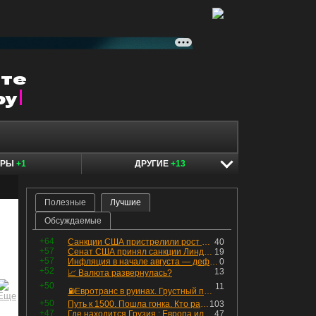
ЕРЫ
+1
ДРУГИЕ
+13
Полезные
Лучшие
Обсуждаемые
+64
Санкции США пристрелили рост акций в России
40
+57
Сенат США принял санкции Линдси Грэма против России
19
+57
Инфляция в начале августа — дефляция из-за топлива и плодоовощной корзины, но услуги продолжают дорожать, а рубль начал ослабевать.
0
+52
13
📈 Валюта развернулась?
+50
11
⛽️Евротранс в руинах. Грустный пост😶😞 Что изменилось в облигациях?
+50
Путь к 1500. Пошла гонка. Кто раньше продаст.
103
+47
Где находится Грузия : Европа или Азия
47