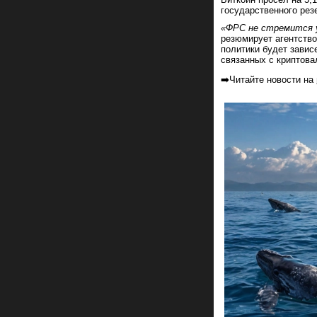
государственного рез
«ФРС не стремится у
резюмирует агентство
политики будет завис
связанных с криптова
➡️Читайте новости на