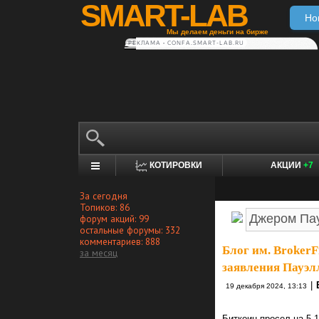
SMART-LAB
Но
Мы делаем деньги на бирже
РЕКЛАМА • CONFA.SMART-LAB.RU
КОТИРОВКИ
АКЦИИ
+7
За сегодня
Топиков: 86
форум акций: 99
остальные форумы: 332
комментариев: 888
Блог им. BrokerF
за месяц
заявления Пауэл
|
19 декабря 2024, 13:13
Биткоин просел на 5,