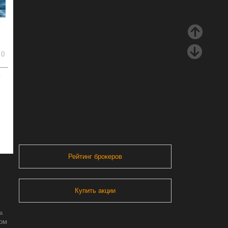
0
ь
Рейтинг брокеров
Купить акции
а
ром