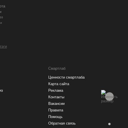
юта
и
оз
ии
 тэги
Смартлаб
Ценности смартлаба
Карта сайта
из
Реклама
Контакты
Вакансии
Правила
Помощь
Обратная связь