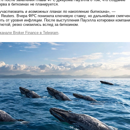
ерва в биткоинах не планируется.
частвовать в возможных планах по накоплению биткоина»
, —
 Reuters. Вчера ФРС понизила ключевую ставку, но дальнейшее смягче
еть от уровня инфляции. После выступления Пауэлла котировки компани
лютой, резко снизились вслед за биткоином.
канале Broker Finance в Telegram
.