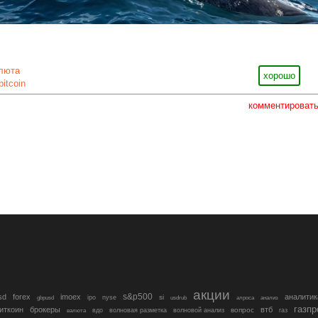
люта
хорошо
bitcoin
комментироват
акции
s&p500
sd
forex
imoex
аналитик
si
gbpusd
ipo
nyse
usdrub
алроса
анализ
газп
иткоин
брокеры
втб
вопрос
валюта
вдо
волновая разметка
волновой анализ
газ