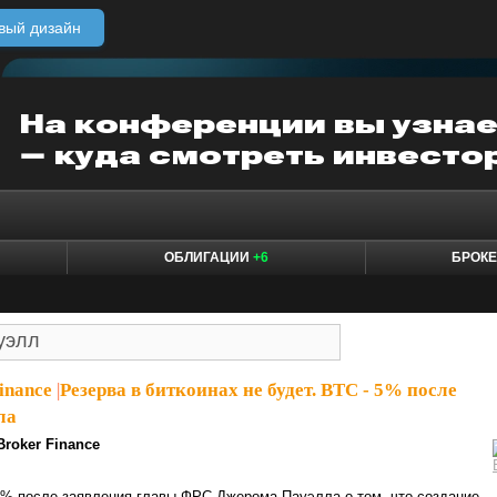
вый дизайн
ОБЛИГАЦИИ
+6
БРОК
inance
|
Резерва в биткоинах не будет. BTC - 5% после
ла
Broker Finance
1% после заявления главы ФРС Джерома Пауэлла о том, что создание