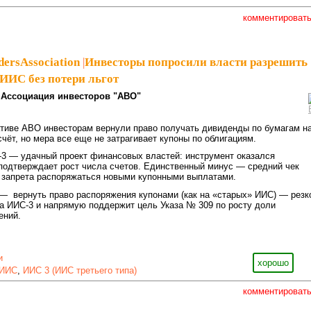
комментироват
dersAssociation
|
Инвесторы попросили власти разрешить
 ИИС без потери льгот
Ассоциация инвесторов "АВО"
ативе АВО инвесторам вернули право получать дивиденды по бумагам н
чёт, но мера все еще не затрагивает купоны по облигациям.
3 — удачный проект финансовых властей: инструмент оказался
подтверждает рост числа счетов. Единственный минус — средний чек
а запрета распоряжаться новыми купонными выплатами.
— вернуть право распоряжения купонами (как на «старых» ИИС) — резк
а ИИС-3 и напрямую поддержит цель Указа № 309 по росту доли
ений.
и
хорошо
ИИС
,
ИИС 3 (ИИС третьего типа)
комментироват