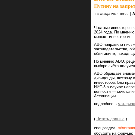
Путину на запре
|
А
06 ноября 2025, 09:29
Частные инвесторы по
2024 года. По мнению
мешает инвесторам.
АВО направила письм
законодательства, об
облигациям, находящ
По мнению АВО, реце
выбора счёта получен
АВО обращает внимани
дивиденды, поэтому 
инвесторов. Без прав
ИИС-3 в случае непре
ценности — сочетания
Ассоциации.
подробнее в
материа
(
Читать дальше
)
спецраздел:
облигаци
обсудить на форуме: