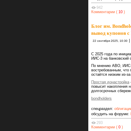
942
Комментарии (
10
)
Блог им. Bondhol
вывод купонов с
|
22 сентября 2025, 10:30
С 2025 года по иници
ИИС-3 на банковский с
По мнению АВО, ИИС-
востребованным, что 
остаётся низким из-з
Простая донастройка
повысит накопления н
долгосрочных сбереж
bondholders
спецраздел:
облигаци
обсудить на форуме:
293
Комментарии (
0
)