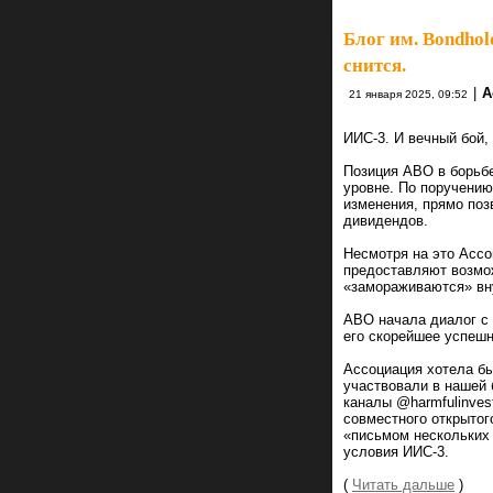
Блог им. Bondhol
снится.
|
А
21 января 2025, 09:52
ИИС-3. И вечный бой, 
Позиция АВО в борьб
уровне. По поручению
изменения, прямо по
дивидендов.
Несмотря на это Ассо
предоставляют возмож
«замораживаются» вн
АВО начала диалог с
его скорейшее успешн
Ассоциация хотела бы
участвовали в нашей 
каналы @harmfulinvest
совместного открытог
«письмом нескольких 
условия ИИС-3.
(
Читать дальше
)