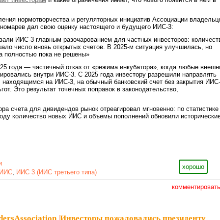
ления нормотворчества и регуляторных инициатив Ассоциации владельц
номарев дал свою оценку настоящего и будущего ИИС-3:
вали ИИС-3 главным разочарованием для частных инвесторов: количест
ло число вновь открытых счетов. В 2025-м ситуация улучшилась, но
а полностью пока не решены»
25 года — частичный отказ от «режима инкубатора», когда любые внешн
ировались внутри ИИС-3. С 2025 года инвестору разрешили направлять
 находящимся на ИИС-3, на обычный банковский счет без закрытия ИИС
ьгот. Это результат точечных поправок в законодательство,
ора счета для дивидендов рынок отреагировал мгновенно: по статистике
году количество новых ИИС и объемы пополнений обновили исторически
и
хорошо
ИИС
,
ИИС 3 (ИИС третьего типа)
комментироват
dersAssociation
|
Инвесторы пожаловались президенту