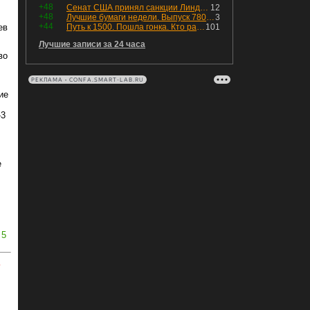
+48
Сенат США принял санкции Линдси Грэма против России
12
+48
Лучшие бумаги недели. Выпуск 780 – обновления для пятницы
3
+44
ев
Путь к 1500. Пошла гонка. Кто раньше продаст.
101
Лучшие записи за 24 часа
во
РЕКЛАМА • CONFA.SMART-LAB.RU
ие
-3
е
5
ь