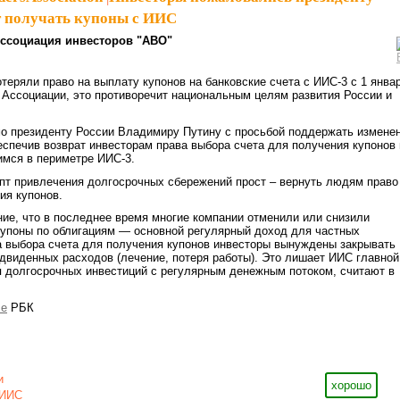
т получать купоны с ИИС
ссоциация инвесторов "АВО"
теряли право на выплату купонов на банковские счета с ИИС-3 с 1 янва
 Ассоциации, это противоречит национальным целям развития России и
о президенту России Владимиру Путину с просьбой поддержать измене
еспечив возврат инвесторам права выбора счета для получения купонов 
имся в периметре ИИС-3.
пт привлечения долгосрочных сбережений прост – вернуть людям право
ия купонов.
е, что в последнее время многие компании отменили или снизили
купоны по облигациям — основной регулярный доход для частных
а выбора счета для получения купонов инвесторы вынуждены закрывать
двиденных расходов (лечение, потеря работы). Это лишает ИИС главной
 долгосрочных инвестиций с регулярным денежным потоком, считают в
ле
РБК
и
хорошо
ИИС