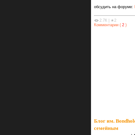
обсудить на форуме:
2.7К
|
★2
Комментарии (
2
)
Блог им. Bondhol
семейным