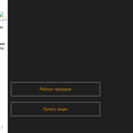
ря
ние
по
Рейтинг брокеров
Купить акции
7