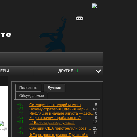
КЕРЫ
ДРУГИЕ
+1
Полезные
Лучшие
Обсуждаемые
+96
Ситуация на текущий момент
5
+87
Почему стратегия Евгения Черных приведет вас к убыткам в 2026 году
63
+56
Инфляция в начале августа — дефляция из-за топлива и плодоовощной корзины, но услуги продолжают дорожать, а рубль начал ослабевать.
0
+52
Когда я начну зарабатывать?
9
+51
13
📈 Валюта развернулась?
+49
Санкции США пристрелили рост акций в России
25
+49
11
⛽️Евротранс в руинах. Грустный пост😶😞 Что изменилось в облигациях?