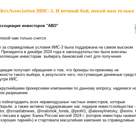
dersAssociation
|
ИИС-3. И вечный бой, покой нам только
ссоциация инвесторов "АВО"
покой нам только снится.
е за справедливые условия ИИС-3 была поддержана на самом высоком
 Президента в декабре 2024 года в законодательство были внесены
зволяющие инвесторам выбирать банковский счет для получения
циация получает обращения о том, что брокеры по-прежнему не
ности такого выбора, в результате чего, поступающие денежные средс
утри ИИС.
 крупнейшими брокерскими компаниями по данному вопросу, надеемся н
ое разрешение.
 поблагодарить всех неравнодушных частных инвесторов, которые
борьбе, а также активно поддержавших нас лидеров инвестсообщества 
or, @smartlabnews, @malishok_fonda, @profit1, @alexeylinetsky, @eninv. 
о письма в адрес Банка России весной 2024 г. (которое инвесторы назва
хороших парней») и стартовала масштабная кампания за справедливые