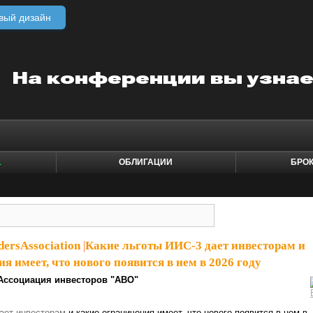
вый дизайн
1
ОБЛИГАЦИИ
БРО
dersAssociation
|
Какие льготы ИИС-3 дает инвесторам и
я имеет, что нового появится в нем в 2026 году
Ассоциация инвесторов "АВО"
ает инвесторам
и какие ограничения имеет, что нового появится в нем в