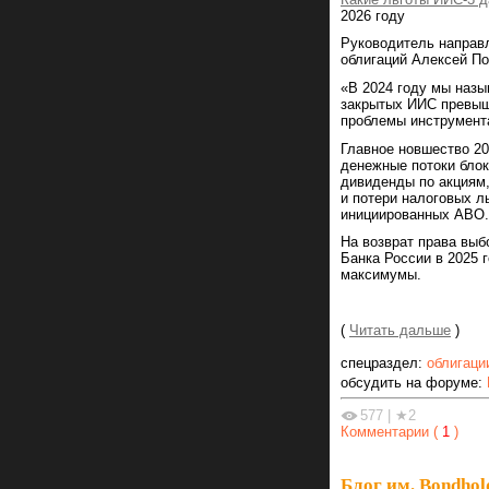
2026 году
Руководитель направ
облигаций Алексей По
«В 2024 году мы назы
закрытых ИИС превыша
проблемы инструмент
Главное новшество 20
денежные потоки блок
дивиденды по акциям,
и потери налоговых л
инициированных АВО.
На возврат права выб
Банка России в 2025 
максимумы.
(
Читать дальше
)
спецраздел:
облигаци
обсудить на форуме:
577
|
★2
Комментарии (
1
)
Блог им. Bondhol