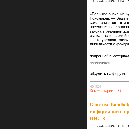
|
18 декабря 2024, 11:04
«Большое значение бу
Пономарев. — Ведь в 
сожалению, он так и 
населения на фондов
закона в реальной жи
рынка. Если с семейн
— это увеличит разоч
ликвидности с фондов
подробней в материа
bondholders
обсудить на форуме:
324
Комментарии (
0
)
Блог им. Bondhol
информации о пр
ИИС-3
|
17 декабря 2024, 16:50