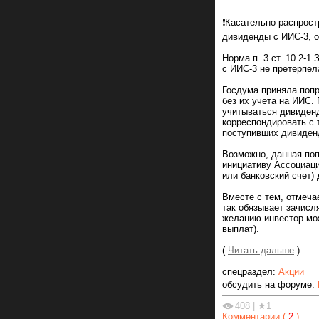
❗️Касательно распрос
дивиденды с ИИС-3, о
Норма п. 3 ст. 10.2-
с ИИС-3 не претерпел
Госдума приняла поп
без их учета на ИИС.
учитываться дивиденд
корреспондировать с 
поступивших дивиден
Возможно, данная поп
инициативу Ассоциаци
или банковский счет)
Вместе с тем, отмеча
так обязывает зачисл
желанию инвестор мож
выплат).
(
Читать дальше
)
спецраздел:
Акции
обсудить на форуме:
408
|
★1
Комментарии (
2
)