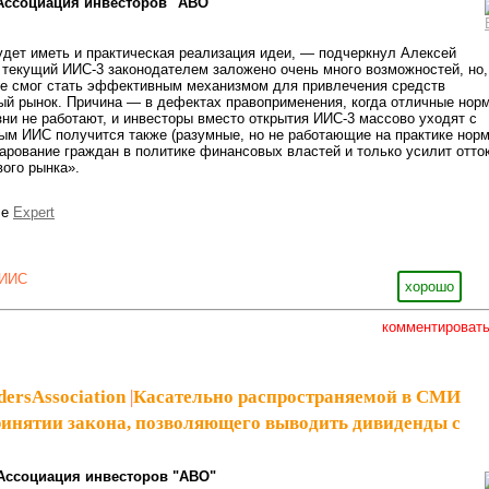
Ассоциация инвесторов "АВО"
дет иметь и практическая реализация идеи, — подчеркнул Алексей
текущий ИИС-3 законодателем заложено очень много возможностей, но,
не смог стать эффективным механизмом для привлечения средств
ый рынок. Причина — в дефектах правоприменения, когда отличные нор
зни не работают, и инвесторы вместо открытия ИИС-3 массово уходят с
ым ИИС получится также (разумные, но не работающие на практике нор
арование граждан в политике финансовых властей и только усилит отто
ого рынка».
ле
Expert
ИИС
хорошо
комментироват
dersAssociation
|
Касательно распространяемой в СМИ
инятии закона, позволяющего выводить дивиденды с
Ассоциация инвесторов "АВО"