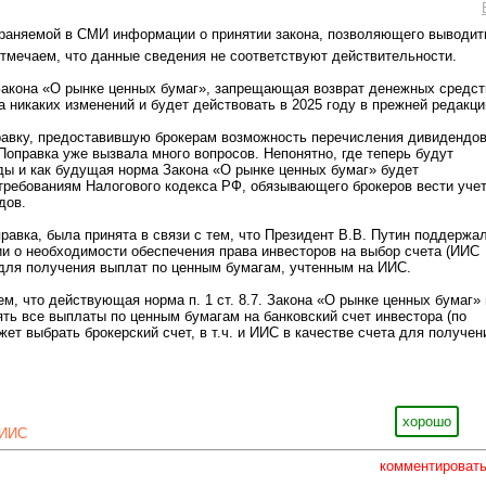
траняемой в СМИ информации о принятии закона, позволяющего выводит
тмечаем, что данные сведения не соответствуют действительности.
1 Закона «О рынке ценных бумаг», запрещающая возврат денежных средст
а никаких изменений и будет действовать в 2025 году в прежней редакци
равку, предоставившую брокерам возможность перечисления дивидендо
 Поправка уже вызвала много вопросов. Непонятно, где теперь будут
ы и как будущая норма Закона «О рынке ценных бумаг» будет
требованиям Налогового кодекса РФ, обязывающего брокеров вести уче
дов.
равка, была принята в связи с тем, что Президент В.В. Путин поддержа
и о необходимости обеспечения права инвесторов на выбор счета (ИИС
 для получения выплат по ценным бумагам, учтенным на ИИС.
ем, что действующая норма п. 1 ст. 8.7. Закона «О рынке ценных бумаг» 
ять все выплаты по ценным бумагам на банковский счет инвестора (по
ет выбрать брокерский счет, в т.ч. и ИИС в качестве счета для получен
хорошо
ИИС
комментироват