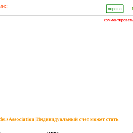
ИИС
хорошо
комментироват
dersAssociation
|
Индивидуальный счет может стать