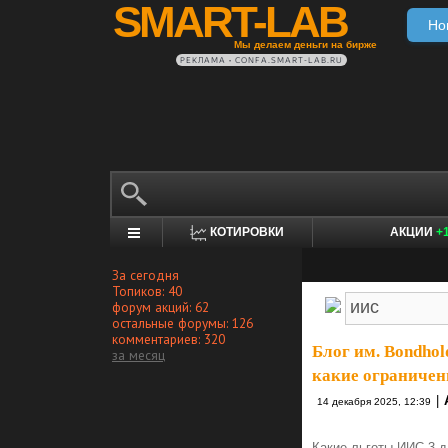
SMART-LAB
Но
Мы делаем деньги на бирже
РЕКЛАМА • CONFA.SMART-LAB.RU
КОТИРОВКИ
АКЦИИ
+
За сегодня
Топиков: 40
форум акций: 62
остальные форумы: 126
комментариев: 320
Блог им. Bondhol
за месяц
какие ограничени
|
14 декабря 2025, 12:39
Какие льготы ИИС-3 д