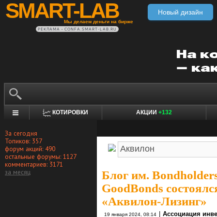
SMART-LAB
Новый дизайн
Мы делаем деньги на бирже
РЕКЛАМА • CONFA.SMART-LAB.RU
КОТИРОВКИ
АКЦИИ
+132
За сегодня
Топиков: 357
форум акций: 490
остальные форумы: 1127
комментариев: 3171
за месяц
Блог им. Bondholders
GoodBonds состоялс
«Аквилон-Лизинг»
|
Ассоциация инв
19 января 2024, 08:14