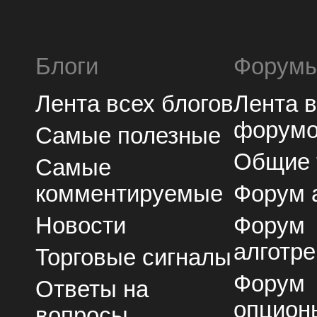
Блоги
Форум
Лента всех блогов
Лента 
форум
Самые полезные
Общие
Самые
комментируемые
Форум 
Новости
Форум
алготре
Торговые сигналы
Форум
Ответы на
опцион
вопросы