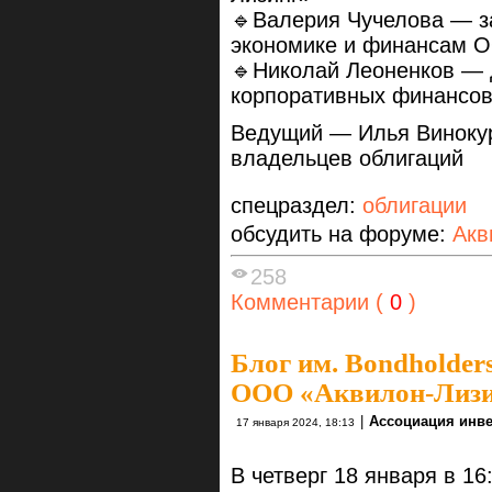
🔹Валерия Чучелова — з
экономике и финансам 
🔹Николай Леоненков — 
корпоративных финансо
Ведущий — Илья Винокур
владельцев облигаций
спецраздел:
облигации
обсудить на форуме:
Акв
258
Комментарии (
0
)
Блог им. Bondholders
ООО «Аквилон-Лизи
|
Ассоциация инв
17 января 2024, 18:13
В четверг 18 января в 1