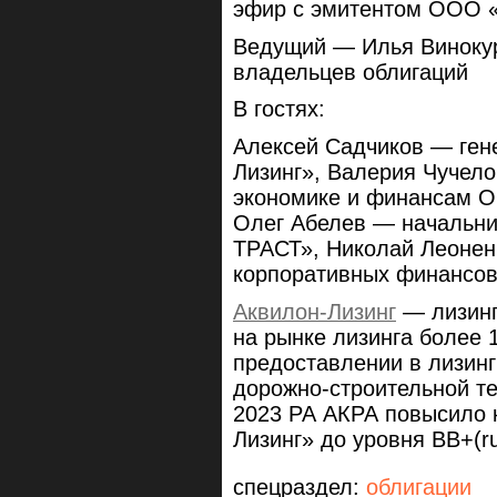
эфир с эмитентом ООО «
Ведущий — Илья Винокур
владельцев облигаций
В гостях:
Алексей Садчиков — ген
Лизинг», Валерия Чучело
экономике и финансам О
Олег Абелев — начальни
ТРАСТ», Николай Леонен
корпоративных финансо
Аквилон-Лизинг
— лизинг
на рынке лизинга более 
предоставлении в лизинг
дорожно-строительной те
2023 РА АКРА повысило 
Лизинг» до уровня BB+(r
спецраздел:
облигации