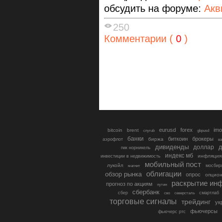
обсудить на форуме:
Акв
250
Комментарии (
0
)
eurusd
forex
imo
bitcoin
brent
cnyrub
gbpusd
банки
биткоин
брокеры
биржа
аэрофлот
в
дивиденды
доллар
д
гмк норникель
индекс мб
инфляция
инвестиции в недвижимость
мобильный пост
лукойл
мосбир
магнит
облигации
обзор рынка
опрос
опцио
раскрытие ин
прогноз по акциям
путин
сбербанк
сбер
северсталь
смартлаб
сво
торговые сигналы
трейдинг
ук
фьючерсы
фьючерс ртс