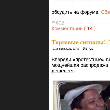
обсудить на форуме:
Сбе
602
Комментарии (
14
)
Торговые сигналы!
|
|
Bishop
21 января 2021, 13:47
Впереди «протестные» в
мощнейшая распродажа п
дешевеет.