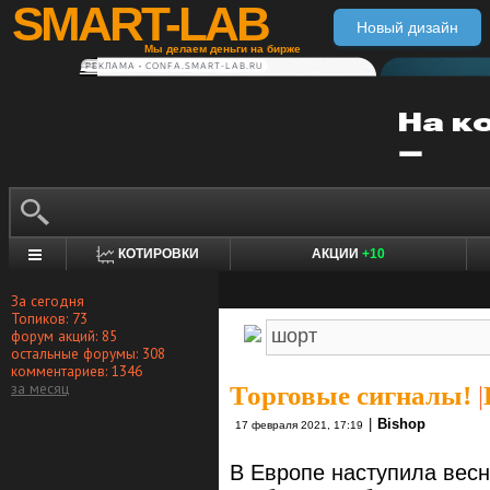
SMART-LAB
Новый дизайн
Мы делаем деньги на бирже
РЕКЛАМА • CONFA.SMART-LAB.RU
КОТИРОВКИ
АКЦИИ
+10
За сегодня
Топиков: 73
форум акций: 85
остальные форумы: 308
комментариев: 1346
за месяц
Торговые сигналы!
|
|
Bishop
17 февраля 2021, 17:19
В Европе наступила вес