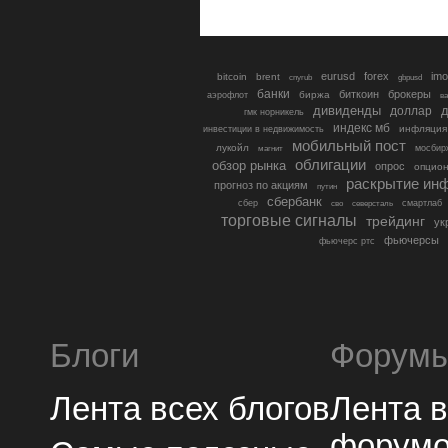
eurusd
forex
imo
bitcoin
brent
cnyrub
gbpusd
банки
биткоин
брокеры
биржа
аэрофлот
в
дивиденды
доллар
д
гмк норникель
индекс мб
инфляция
инвестиции в недвижимость
мобильный пост
лукойл
мосбир
магнит
облигации
обзор рынка
опрос
опцио
раскрытие ин
прогноз по акциям
путин
сбербанк
сбер
северсталь
смартлаб
сво
торговые сигналы
трейдинг
ук
фьючерсы
фьючерс ртс
Блоги
Форум
Лента всех блогов
Лента 
форум