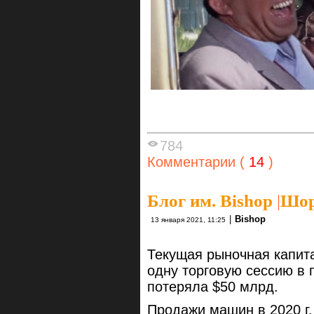
784
Комментарии (
14
)
Блог им. Bishop
|
Шор
|
Bishop
13 января 2021, 11:25
Текущая рыночная капита
одну торговую сессию в 
потеряла $50 млрд.
Продажи машин в 2020 г.