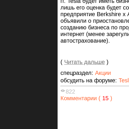
гг. Tesla будет иметь би
лишь его оценка будет с
предприятие Berkshire х
объявили о приостановле
созданию бизнеса по про
интернет (менее зарегул
автострахование).
(
Читать дальше
)
спецраздел:
Акции
обсудить на форуме:
Tes
822
Комментарии (
15
)