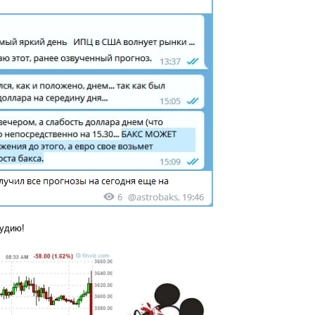
тудию!