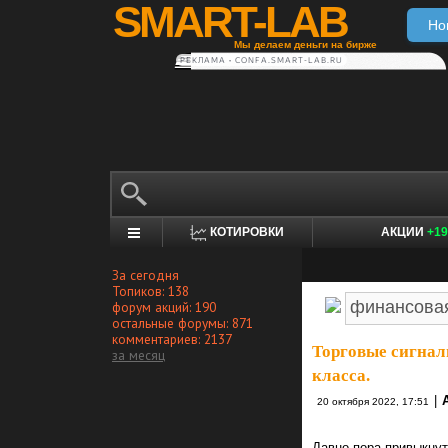
SMART-LAB
Но
Мы делаем деньги на бирже
РЕКЛАМА • CONFA.SMART-LAB.RU
КОТИРОВКИ
АКЦИИ
+19
За сегодня
Топиков: 138
форум акций: 190
остальные форумы: 871
комментариев: 2137
Торговые сигнал
за месяц
класса.
|
20 октября 2022, 17:51
Давно пора привыкнуть