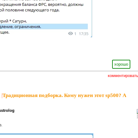
хорошо
комментироват
g
|
Традиционная подборка. Кому нужен этот sp500? А
Astrolog
о.