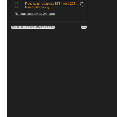
+41
Почему я ненавижу ВТБ (пост 217, 12+)
17
+41
Мысли по рынку.
7
Лучшие записи за 24 часа
РЕКЛАМА • CONFA.SMART-LAB.RU