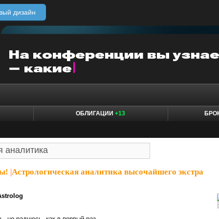
вый дизайн
ОБЛИГАЦИИ
+13
БРО
ы!
|
Астрологическая аналитика высочайшего экстра
Astrolog
, но радуюсь, как в первый раз.