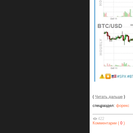
(
Читать дальше
)
спецраздел:
форекс
422
Комментарии (
0
)