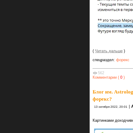
(
Читать дальше
)
спецраздел:
форекс
562
Комментарии (
0
)
Блог им. Astrolo
форекс?
|
13 октября 2022, 20:01
Картинками доходчив