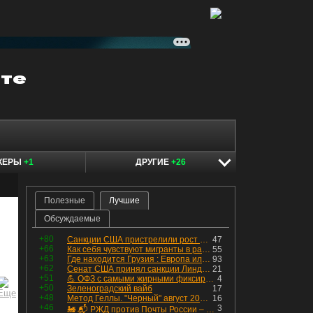
КЕРЫ
+1
ДРУГИЕ
+26
Полезные
Лучшие
Обсуждаемые
+80
Санкции США пристрелили рост акций в России
47
+66
Как себя чувствуют мигранты в раю, в который они так стремились
55
+63
Где находится Грузия : Европа или Азия
93
+62
Сенат США принял санкции Линдси Грэма против России
21
+51
💪 ОФЗ с самыми жирными фиксированными купонами
4
+50
Зеленоградский вайб
17
+48
Метод Геллы. "Черный" август 2026 - быть или не быть?
16
+46
3
🚂 📬 РЖД против Почты России – Какие облигации выбрать?