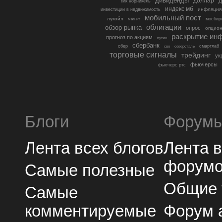
дивиденды
доллар
д
гмк норникель
индекс мб
инфляция
инвестиции в недвижимость
мобильный пост
лукойл
мосбир
магнит
облигации
обзор рынка
опрос
опцио
раскрытие ин
прогноз по акциям
путин
сбербанк
сбер
северсталь
смартлаб
сво
торговые сигналы
трейдинг
ук
фьючерсы
фьючерс ртс
Блоги
Форум
Лента всех блогов
Лента 
форум
Самые полезные
Общие
Самые
комментируемые
Форум 