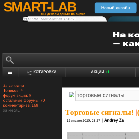
SMART-LAB
Новый дизайн
Мы делаем деньги на бирже
РЕКЛАМА • CONFA.SMART-LAB.RU
КОТИРОВКИ
АКЦИИ
+1
За сегодня
Топиков: 4
форум акций: 9
остальные форумы: 70
комментариев: 168
за месяц
Торговые сигналы!
|
|
Andrey Za
12 января 2025, 23:27