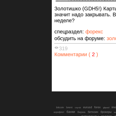
Золотишко (GDH5!) Карт
значит надо закрывать. 
неделе?
спецраздел:
форекс
обсудить на форуме:
зол
319
Комментарии (
2
)
eurusd
forex
imo
bitcoin
brent
cnyrub
gbpusd
банки
биткоин
брокеры
биржа
аэрофлот
в